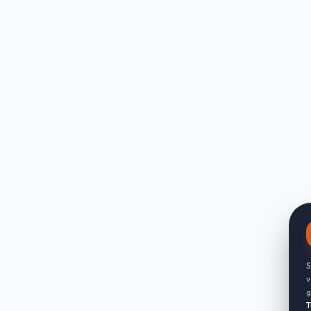
S
v
g
T