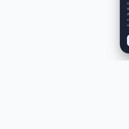
s
ö
A
v
u
KLER
KURUMSAL