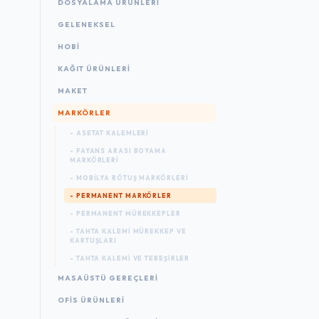
DOSYALAMA ÜRÜNLERI
GELENEKSEL
HOBİ
KAĞIT ÜRÜNLERI
MAKET
MARKÖRLER
- ASETAT KALEMLERI
- FAYANS ARASI BOYAMA
MARKÖRLERI
- MOBILYA RÖTUŞ MARKÖRLERI
- PERMANENT MARKÖRLER
- PERMANENT MÜREKKEPLER
- TAHTA KALEMI MÜREKKEP VE
KARTUŞLARI
- TAHTA KALEMI VE TEBEŞIRLER
MASAÜSTÜ GEREÇLERI
OFIS ÜRÜNLERI