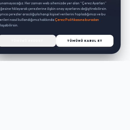
unamayacağız. Her zaman web sitemizde yer alan “Çerez Ayarları”
ğesine tıklayarak çerezlerine ilişkin onay ayarlarını değiştirebilirsin.
yrıca çerezler aracılığıyla hangi kişisel verilerini topladığımızı ve bu
erileri nasıl kullandığımız hakkında
Çerez Politikasına buradan
laşabilirsin.
TÜMÜNÜ REDDET
TÜMÜNÜ KABUL ET
MÜŞTERI HIZMETLERI