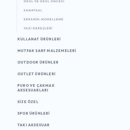
OKUL VE OKUL ÖNCESİ
SANATSAL
SERAMİK-MODELLEME
YAZI GEREÇLERI
KULLANAT ÜRÜNLERI
MUTFAK SARF MALZEMELERI
OUTDOOR ÜRÜNLER
OUTLET ÜRÜNLERI
PURO VE ÇAKMAK
AKSESUARLARI
SIZE ÖZEL
SPOR ÜRÜNLERI
TAKI AKSESUAR