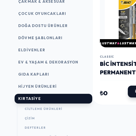
ÇAKMAK & AKSESUAR
ÇOCUK OYUNCAKLARI
DOĞA DOSTU ÜRÜNLER
DÖVME ŞABLONLARI
LUSTWAY
LUSTWA
ELDIVENLER
CLASSIC
EV & YAŞAM & DEKORASYON
BIC İNTENSI
PERMANENT
GIDA KAPLARI
MARKÖR ALT
HIJYEN ÜRÜNLERI
GÜMÜŞ 2'LI
₺0
(900340)
KIRTASİYE
CILTLEME ÜRÜNLERI
ÇİZİM
DEFTERLER