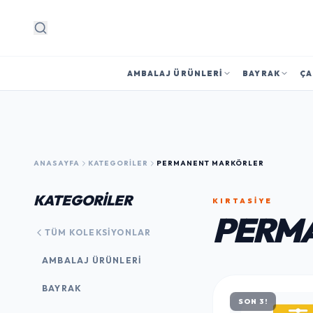
Arama
AMBALAJ ÜRÜNLERI
BAYRAK
ÇA
ANASAYFA
KATEGORILER
PERMANENT MARKÖRLER
KATEGORİLER
KIRTASİYE
PERM
TÜM KOLEKSIYONLAR
AMBALAJ ÜRÜNLERI
BAYRAK
SON 3!