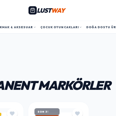
LUST
WAY
KMAK & AKSESUAR
ÇOCUK OYUNCAKLARI
DOĞA DOSTU Ü
ANENT MARKÖRLER
SON 3!