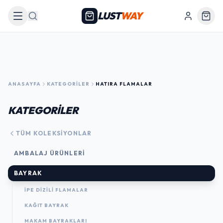
LUST
WAY
Arama
ANASAYFA
KATEGORILER
HATIRA FLAMALAR
KATEGORİLER
TÜM KOLEKSIYONLAR
AMBALAJ ÜRÜNLERI
BAYRAK
İPE DİZİLİ FLAMALAR
KAĞIT BAYRAK
MAKAM BAYRAKLARI