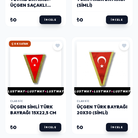
ÜÇGEN SAÇAKLI
(SIMLI)
FLAMA 11X18 CM
₺0
₺0
İNCELE
İNCELE
HIZLI KARGO
LUSTWAY
LUSTWAY
LUSTWAY
LUSTWAY
LUSTWAY
LUSTWAY
CLASSIC
CLASSIC
ÜÇGEN SIMLI TÜRK
ÜÇGEN TÜRK BAYRAĞI
BAYRAĞI 15X22,5 CM
20X30 (SIMLI)
₺0
₺0
İNCELE
İNCELE