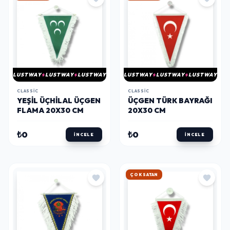
LUSTWAY
LUSTWAY
LUSTWAY
LUSTWAY
LUSTWAY
LUSTWAY
CLASSIC
CLASSIC
YEŞIL ÜÇHILAL ÜÇGEN
ÜÇGEN TÜRK BAYRAĞI
FLAMA 20X30 CM
20X30 CM
₺0
₺0
İNCELE
İNCELE
HIZLI KARGO