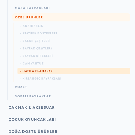
MASA BAYRAKLARI
ÖZEL ÜRÜNLER
- ANAHTARLIK
- ATATÜRK POSTERLERI
- BALON ÇEŞİTLERİ
- BAYRAK ÇEŞİTLERİ
- BAYRAK DİREKLERİ
- CAM VANTUZ
- HATIRA FLAMALAR
- KIRLANGIÇ BAYRAKLARI
ROZET
SOPALI BAYRAKLAR
ÇAKMAK & AKSESUAR
ÇOCUK OYUNCAKLARI
DOĞA DOSTU ÜRÜNLER