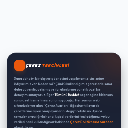
ÇEREZ
TERCIHLERI
Sana daha iyi bir alışveriş deneyimi yaşatmamız için iznine
ihtiyacımız var. Neden mi? Çünkü kullandığımız çerezlerle sana
daha güvenilir, gelişmiş ve ilgi alanlarına yönelik özel bir
deneyim sunuyoruz. Eğer
Tümünü Reddet
seçeneğine tıklarsan
sana özel hizmetimizi sunamayacağız. Her zaman web
sitemizde yer alan “Çerez Ayarları” öğesine tıklayarak
çerezlerine ilişkin onay ayarlarını değiştirebilirsin. Ayrıca
çerezler aracılığıyla hangi kişisel verilerini topladığımızı ve bu
verileri nasıl kullandığımız hakkında
Çerez Politikasına buradan
ulaşabilirsin.