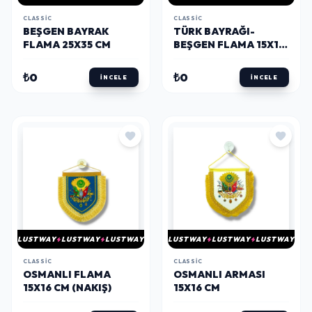
CLASSIC
CLASSIC
BEŞGEN BAYRAK
TÜRK BAYRAĞI-
FLAMA 25X35 CM
BEŞGEN FLAMA 15X16
CM (SATEN)
₺0
₺0
İNCELE
İNCELE
LUSTWAY
LUSTWAY
LUSTWAY
LUSTWAY
LUSTWAY
LUSTWAY
CLASSIC
CLASSIC
OSMANLI FLAMA
OSMANLI ARMASI
15X16 CM (NAKIŞ)
15X16 CM