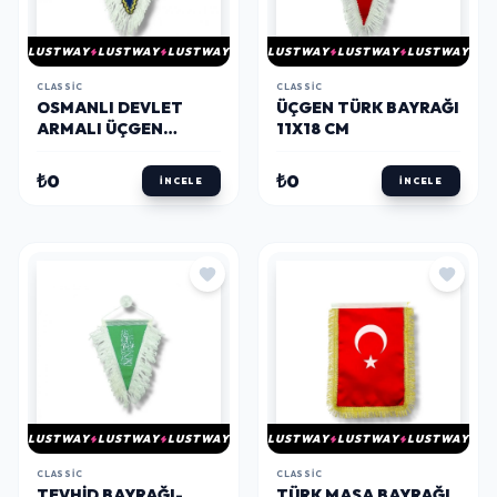
LUSTWAY
LUSTWAY
LUSTWAY
LUSTWAY
LUSTWAY
LUSTWAY
CLASSIC
CLASSIC
OSMANLI DEVLET
ÜÇGEN TÜRK BAYRAĞI
ARMALI ÜÇGEN
11X18 CM
FLAMA 20X30 CM
₺0
₺0
İNCELE
İNCELE
LUSTWAY
LUSTWAY
LUSTWAY
LUSTWAY
LUSTWAY
LUSTWAY
CLASSIC
CLASSIC
TEVHID BAYRAĞI-
TÜRK MASA BAYRAĞI