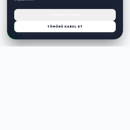
TÜMÜNÜ REDDET
TÜMÜNÜ KABUL ET
LUST
WAY
Kaliteli ürünler, özenli paketleme ve hızlı teslimat ile alışverişin en
keyifli hali. Size özel seçenekleri keşfedin.