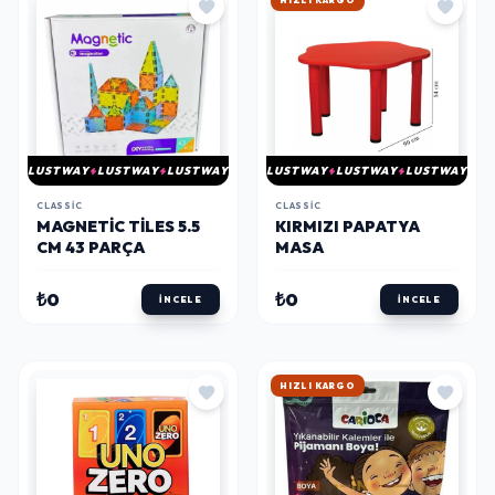
HIZLI KARGO
LUSTWAY
LUSTWAY
LUSTWAY
LUSTWAY
LUSTWAY
LUSTWAY
CLASSIC
CLASSIC
MAGNETIC TILES 5.5
KIRMIZI PAPATYA
CM 43 PARÇA
MASA
₺0
₺0
İNCELE
İNCELE
HIZLI KARGO