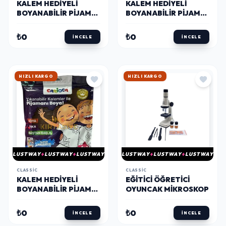
KALEM HEDIYELI
KALEM HEDIYELI
BOYANABILIR PIJAMA
BOYANABILIR PIJAMA
5-6 YAŞ
3-4 YAŞ
₺0
₺0
İNCELE
İNCELE
HIZLI KARGO
HIZLI KARGO
LUSTWAY
LUSTWAY
LUSTWAY
LUSTWAY
LUSTWAY
LUSTWAY
CLASSIC
CLASSIC
KALEM HEDIYELI
EĞITICI ÖĞRETICI
BOYANABILIR PIJAMA
OYUNCAK MIKROSKOP
6-7 YAŞ
₺0
₺0
İNCELE
İNCELE