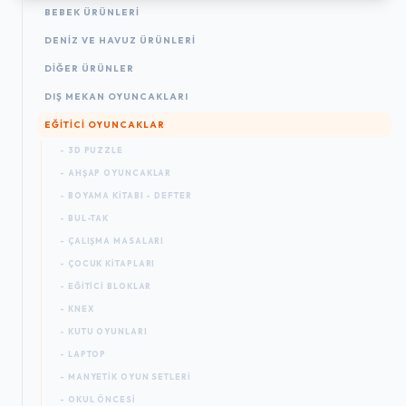
BEBEK ÜRÜNLERI
DENIZ VE HAVUZ ÜRÜNLERI
DIĞER ÜRÜNLER
DIŞ MEKAN OYUNCAKLARI
EĞITICI OYUNCAKLAR
- 3D PUZZLE
- AHŞAP OYUNCAKLAR
- BOYAMA KITABI - DEFTER
- BUL-TAK
- ÇALIŞMA MASALARI
- ÇOCUK KITAPLARI
- EĞITICI BLOKLAR
- KNEX
- KUTU OYUNLARI
- LAPTOP
- MANYETIK OYUN SETLERI
- OKUL ÖNCESI