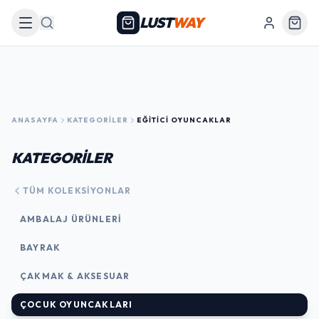
LUST
WAY
Arama
ANASAYFA
KATEGORILER
EĞITICI OYUNCAKLAR
KATEGORİLER
TÜM KOLEKSIYONLAR
AMBALAJ ÜRÜNLERI
BAYRAK
ÇAKMAK & AKSESUAR
ÇOCUK OYUNCAKLARI