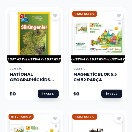
HIZLI KARGO
LUSTWAY
LUSTWAY
LUSTWAY
LUSTWAY
LUSTWAY
LUSTWAY
CLASSIC
CLASSIC
NATIONAL
MAGNETIC BLOK 5.5
GEOGRAPHIC KIDS
CM 52 PARÇA
SÜRÜNGENLER
₺0
₺0
İNCELE
İNCELE
HIZLI KARGO
HIZLI KARGO