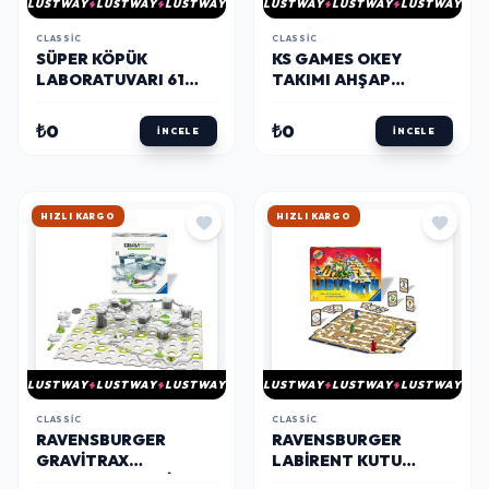
LUSTWAY
LUSTWAY
LUSTWAY
LUSTWAY
LUSTWAY
LUSTWAY
CLASSIC
CLASSIC
SÜPER KÖPÜK
KS GAMES OKEY
LABORATUVARI 61
TAKIMI AHŞAP
PARÇA
MASTER ELEGANCE
₺0
₺0
İNCELE
İNCELE
HIZLI KARGO
HIZLI KARGO
LUSTWAY
LUSTWAY
LUSTWAY
LUSTWAY
LUSTWAY
LUSTWAY
CLASSIC
CLASSIC
RAVENSBURGER
RAVENSBURGER
GRAVITRAX
LABIRENT KUTU
BAŞLANGIÇ SETI
OYUNU