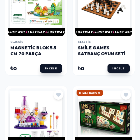
LUSTWAY
LUSTWAY
LUSTWAY
LUSTWAY
LUSTWAY
LUSTWAY
CLASSIC
CLASSIC
MAGNETIC BLOK 5.5
SMILE GAMES
CM 70 PARÇA
SATRANÇ OYUN SETI
₺0
₺0
İNCELE
İNCELE
HIZLI KARGO