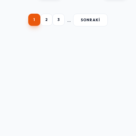
...
1
2
3
SONRAKI