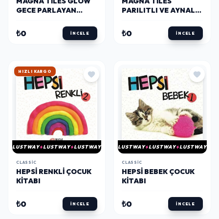
MAGNA TILES GLOW
MAGNA TILES
GECE PARLAYAN
PARILITLI VE AYNALI
BLOKLAR 16 PARÇA
15 PARÇA
₺0
₺0
İNCELE
İNCELE
HIZLI KARGO
LUSTWAY
LUSTWAY
LUSTWAY
LUSTWAY
LUSTWAY
LUSTWAY
CLASSIC
CLASSIC
HEPSI RENKLI ÇOCUK
HEPSI BEBEK ÇOCUK
KITABI
KITABI
₺0
₺0
İNCELE
İNCELE