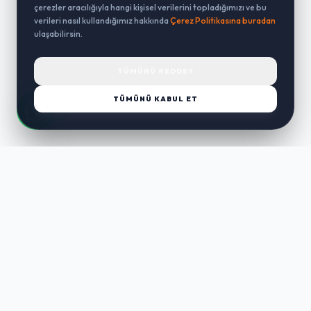
çerezler aracılığıyla hangi kişisel verilerini topladığımızı ve bu
verileri nasıl kullandığımız hakkında
Çerez Politikasına buradan
ulaşabilirsin.
TÜMÜNÜ REDDET
TÜMÜNÜ KABUL ET
LUST
WAY
Kaliteli ürünler, özenli paketleme ve hızlı teslimat ile alışverişin en
keyifli hali. Size özel seçenekleri keşfedin.