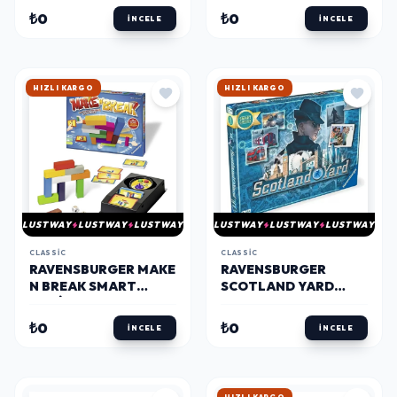
₺0
₺0
İNCELE
İNCELE
HIZLI KARGO
HIZLI KARGO
LUSTWAY
LUSTWAY
LUSTWAY
LUSTWAY
LUSTWAY
LUSTWAY
CLASSIC
CLASSIC
RAVENSBURGER MAKE
RAVENSBURGER
N BREAK SMART
SCOTLAND YARD
CHOICE KUTU OYUNU
KUTU OYUNU
₺0
₺0
İNCELE
İNCELE