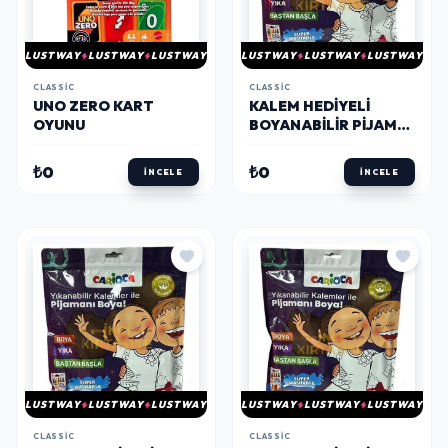
LUSTWAY
LUSTWAY
LUSTWAY
LUSTWAY
LUSTWAY
LUSTWAY
CLASSIC
CLASSIC
UNO ZERO KART
KALEM HEDIYELI
OYUNU
BOYANABILIR PIJAMA
4-5 YAŞ
₺0
₺0
İNCELE
İNCELE
LUSTWAY
LUSTWAY
LUSTWAY
LUSTWAY
LUSTWAY
LUSTWAY
CLASSIC
CLASSIC