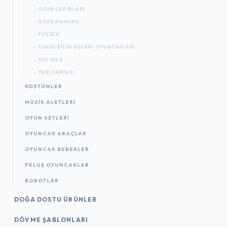
- OYUN ÇADIRLARI
- OYUN HAMURU
- PUZZLE
- SANAT BILIM BECERI OYUNCAKLARI
- YAP-BOZ
- YAZI TAHTASI
KOSTÜMLER
MÜZIK ALETLERI
OYUN SETLERI
OYUNCAK ARAÇLAR
OYUNCAK BEBEKLER
PELUŞ OYUNCAKLAR
ROBOTLAR
DOĞA DOSTU ÜRÜNLER
DÖVME ŞABLONLARI