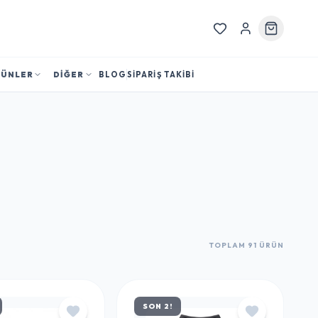
RÜNLER
DİĞER
BLOG
SİPARİŞ TAKİBİ
TOPLAM 91 ÜRÜN
SON 2!