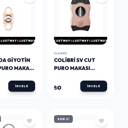
LUSTWAY
LUSTWAY
LUSTWAY
LUSTWAY
LUSTWAY
CLASSIC
DA GIYOTIN
COLIBRI SV CUT
PURO MAKASI
PURO MAKASI
 PPM090 -
CU600T5 -
DA
PARMIDA
₺0
İNCELE
İNCELE
SON 2!