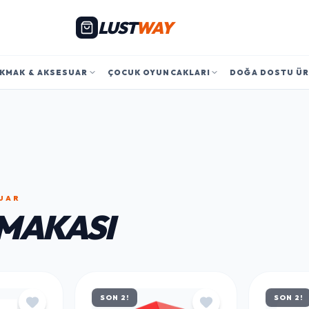
LUST
WAY
KMAK & AKSESUAR
ÇOCUK OYUNCAKLARI
DOĞA DOSTU Ü
UAR
MAKASI
SON 2!
SON 2!