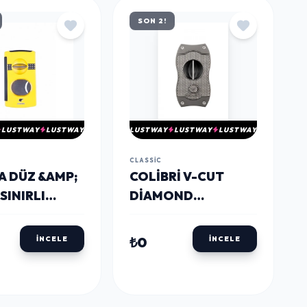
SON 2!
LUSTWAY
LUSTWAY
LUSTWAY
LUSTWAY
LUSTWAY
CLASSIC
A DÜZ &AMP;
COLIBRI V-CUT
SINIRLI
DIAMOND
M PURO
GUNMETAL PURO
 KESICI
MAKASI KESICI
₺0
İNCELE
İNCELE
5 - PARMIDA
CU300T33 -
PARMIDA