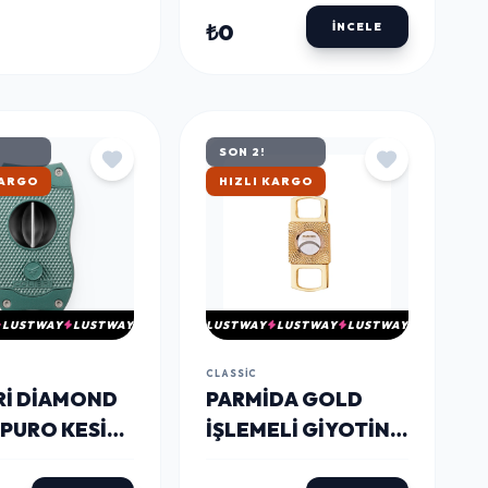
PARMIDA
₺0
İNCELE
SON 2!
TAN
ÇOK SATAN
LUSTWAY
LUSTWAY
LUSTWAY
LUSTWAY
LUSTWAY
CLASSIC
RI DIAMOND
PARMIDA GOLD
 PURO KESICI
İŞLEMELI GIYOTIN
T36 -
ÇELIK PURO MAKASI