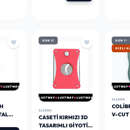
PARMIDA
SON 2!
SON 1!
ÇOK SA
Y
LUSTWAY
LUSTWAY
LUSTWAY
LUSTWAY
LUSTWAY
CLASSIC
AH
COLIB
CLASSIC
TAL
V-CUT
CASETI KIRMIZI 3D
I
CU300
TASARIMLI GIYOTIN