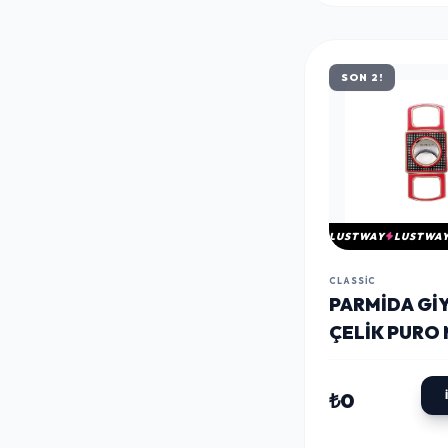
SON 2!
LUSTWAY
LUSTWA
CLASSIC
PARMIDA GI
ÇELIK PURO
KESICI - PA
₺0