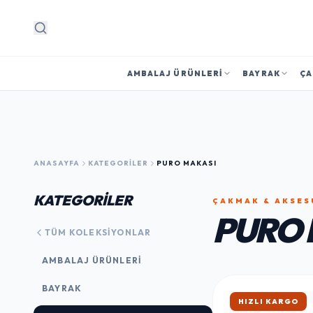
Arama
AMBALAJ ÜRÜNLERI
BAYRAK
ÇA
ANASAYFA
KATEGORILER
PURO MAKASI
KATEGORİLER
ÇAKMAK & AKSES
PURO 
TÜM KOLEKSIYONLAR
AMBALAJ ÜRÜNLERI
BAYRAK
ÇOK SATAN