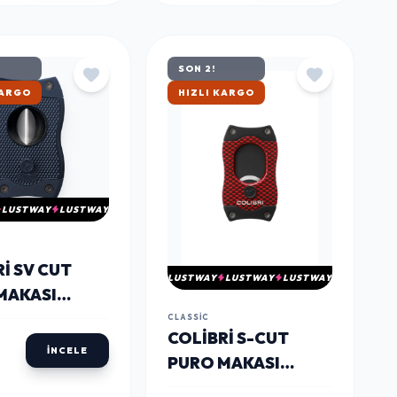
SON 2!
TAN
ÇOK SATAN
LUSTWAY
LUSTWAY
I SV CUT
LUSTWAY
LUSTWAY
LUSTWAY
MAKASI
ERT CU600T6
CLASSIC
COLIBRI S-CUT
MIDA
İNCELE
PURO MAKASI
KIRMIZI CU500T32 -