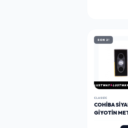
SON 2!
LUSTWAY
LUSTWA
CLASSIC
COHIBA SIY
GIYOTIN ME
PURO MAKAS