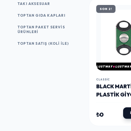
TAKI AKSESUAR
SON 2!
TOPTAN GIDA KAPLARI
TOPTAN PAKET SERVIS
ÜRÜNLERI
TOPTAN SATIŞ (KOLI İLE)
LUSTWAY
LUSTWA
CLASSIC
BLACK MART
PLASTIK GI
PURO MAKAS
KESICI BPM0
₺0
PARMIDA