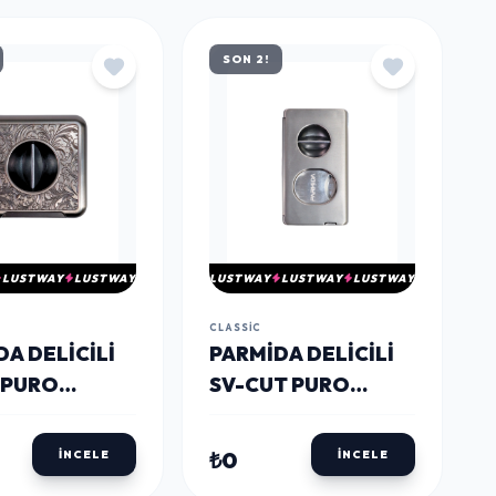
SON 2!
LUSTWAY
LUSTWAY
LUSTWAY
LUSTWAY
LUSTWAY
CLASSIC
PARMIDA DELICILI
A DELICILI
SV-CUT PURO
 PURO
MAKASI PPM0113 -
I PPM0108 -
PARMIDA
DA
₺0
İNCELE
İNCELE