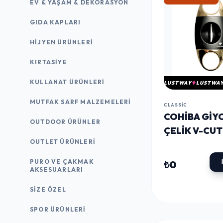
EV & YAŞAM & DEKORASYON
GIDA KAPLARI
HIJYEN ÜRÜNLERI
KIRTASİYE
KULLANAT ÜRÜNLERI
LUSTWAY
LUSTWA
MUTFAK SARF MALZEMELERI
CLASSIC
COHIBA GIY
OUTDOOR ÜRÜNLER
ÇELIK V-CU
OUTLET ÜRÜNLERI
MAKASI KESI
CPM063 - P
PURO VE ÇAKMAK
₺0
AKSESUARLARI
SIZE ÖZEL
SPOR ÜRÜNLERI