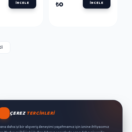
DA
KESICI PPM082 -
₺0
İNCELE
İNCELE
PARMIDA
KI
ÇEREZ
TERCIHLERI
ana daha iyi bir alışveriş deneyimi yaşatmamız için iznine ihtiyacımız