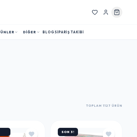
RÜNLER
DİĞER
BLOG
SİPARİŞ TAKİBİ
TOPLAM 1127 ÜRÜN
SON 3!