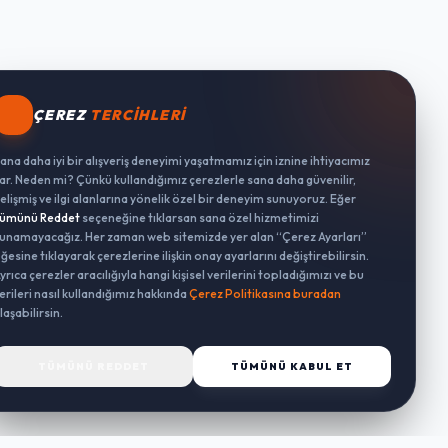
ÇEREZ
TERCIHLERI
ana daha iyi bir alışveriş deneyimi yaşatmamız için iznine ihtiyacımız
ar. Neden mi? Çünkü kullandığımız çerezlerle sana daha güvenilir,
elişmiş ve ilgi alanlarına yönelik özel bir deneyim sunuyoruz. Eğer
ümünü Reddet
seçeneğine tıklarsan sana özel hizmetimizi
unamayacağız. Her zaman web sitemizde yer alan “Çerez Ayarları”
ğesine tıklayarak çerezlerine ilişkin onay ayarlarını değiştirebilirsin.
yrıca çerezler aracılığıyla hangi kişisel verilerini topladığımızı ve bu
erileri nasıl kullandığımız hakkında
Çerez Politikasına buradan
laşabilirsin.
TÜMÜNÜ REDDET
TÜMÜNÜ KABUL ET