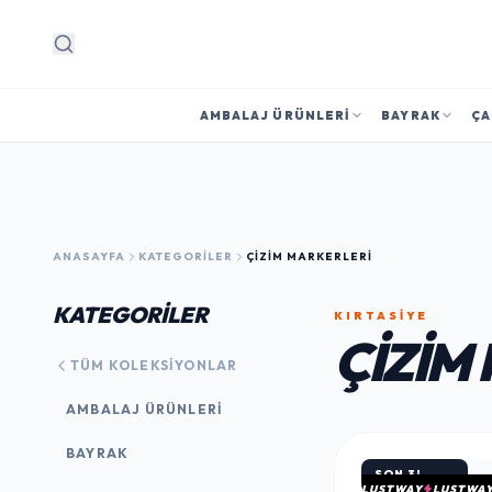
Arama
AMBALAJ ÜRÜNLERI
BAYRAK
ÇA
ANASAYFA
KATEGORILER
ÇIZIM MARKERLERI
KATEGORİLER
KIRTASİYE
ÇIZIM
TÜM KOLEKSIYONLAR
AMBALAJ ÜRÜNLERI
BAYRAK
SON 3!
LUSTWAY
LUSTWA