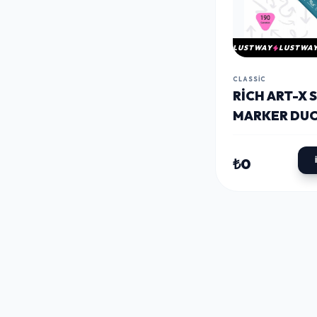
LUSTWAY
LUSTWA
CLASSIC
RICH ART-X 
MARKER DUO
UÇLU MARK
KALEM 190
₺0
CARNATION