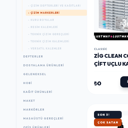
- ÇIZIM DEFTERLERI VE KAĞITLARI
- ÇIZIM MARKERLERI
- KURU BOYALAR
- RESIM KALEMLERI
- TEKNIK ÇIZIM GEREÇLERI
LUSTWAY
LUSTWA
- TEKNIK ÇIZIM KALEMLERI
- VERSATIL KALEMLER
CLASSIC
ZIG CLEAN C
DEFTERLER
ÇIFT UÇLU 
DOSYALAMA ÜRÜNLERI
SETI 36 REN
GELENEKSEL
₺0
HOBİ
KAĞIT ÜRÜNLERI
MAKET
MARKÖRLER
SON 3!
MASAÜSTÜ GEREÇLERI
HIZLI KARGO
OFIS ÜRÜNLERI