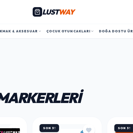
LUST
WAY
KMAK & AKSESUAR
ÇOCUK OYUNCAKLARI
DOĞA DOSTU Ü
 MARKERLERI
SON 3!
SON 3!
Y
LUSTWAY