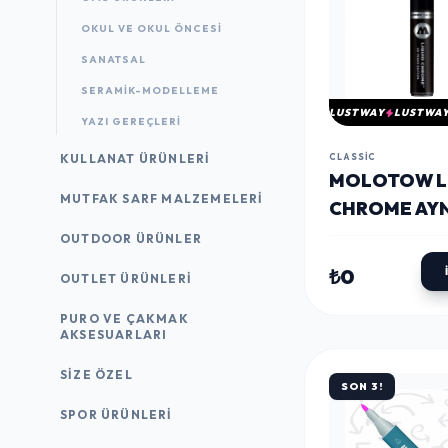
OKUL VE OKUL ÖNCESİ
SANATSAL
SERAMİK-MODELLEME
LUSTWAY
LUSTWA
YAZI GEREÇLERI
KULLANAT ÜRÜNLERI
CLASSIC
MOLOTOW L
MUTFAK SARF MALZEMELERI
CHROME AY
EFEKTLI KR
OUTDOOR ÜRÜNLER
MARKER KAL
₺0
OUTLET ÜRÜNLERI
MM.
PURO VE ÇAKMAK
AKSESUARLARI
SIZE ÖZEL
SON 3!
SPOR ÜRÜNLERI