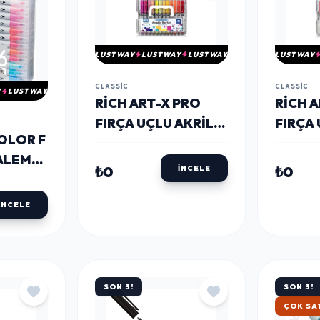
LUSTWAY
LUSTWAY
LUSTWAY
LUSTWAY
CLASSIC
CLASSIC
Y
LUSTWAY
RICH ART-X PRO
RICH 
FIRÇA UÇLU AKRILIK
FIRÇA 
OLOR F
MARKER SETI 36
MARKE
KALEM
RENK KRISTAL
RENK 
₺0
₺0
İNCELE
K
KUTULU SET
KUTUL
İNCELE
SON 3!
SON 3!
HIZLI 