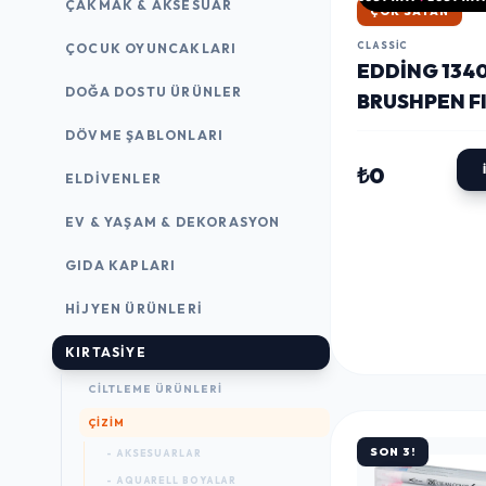
ÇAKMAK & AKSESUAR
HIZLI KARGO
CLASSIC
ÇOCUK OYUNCAKLARI
EDDING 134
DOĞA DOSTU ÜRÜNLER
BRUSHPEN F
UÇLU KALEM
DÖVME ŞABLONLARI
₺0
ELDIVENLER
EV & YAŞAM & DEKORASYON
GIDA KAPLARI
HIJYEN ÜRÜNLERI
KIRTASİYE
CILTLEME ÜRÜNLERI
ÇİZİM
SON 3!
- AKSESUARLAR
- AQUARELL BOYALAR