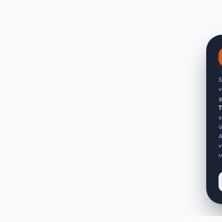
S
v
g
T
s
ö
A
v
u