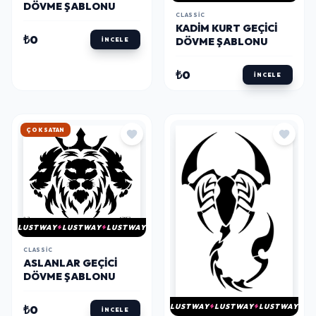
DÖVME ŞABLONU
CLASSIC
KADIM KURT GEÇICI
₺0
DÖVME ŞABLONU
İNCELE
₺0
İNCELE
HIZLI KARGO
LUSTWAY
LUSTWAY
LUSTWAY
CLASSIC
ASLANLAR GEÇICI
DÖVME ŞABLONU
LUSTWAY
LUSTWAY
LUSTWAY
₺0
İNCELE