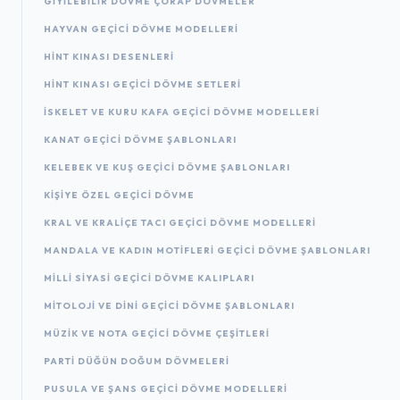
GIYILEBILIR DÖVME ÇORAP DÖVMELER
HAYVAN GEÇICI DÖVME MODELLERI
HINT KINASI DESENLERI
HINT KINASI GEÇICI DÖVME SETLERI
İSKELET VE KURU KAFA GEÇICI DÖVME MODELLERI
KANAT GEÇICI DÖVME ŞABLONLARI
KELEBEK VE KUŞ GEÇICI DÖVME ŞABLONLARI
KIŞIYE ÖZEL GEÇICI DÖVME
KRAL VE KRALIÇE TACI GEÇICI DÖVME MODELLERI
MANDALA VE KADIN MOTIFLERI GEÇICI DÖVME ŞABLONLARI
MILLI SIYASI GEÇICI DÖVME KALIPLARI
MITOLOJI VE DINI GEÇICI DÖVME ŞABLONLARI
MÜZIK VE NOTA GEÇICI DÖVME ÇEŞITLERI
PARTI DÜĞÜN DOĞUM DÖVMELERI
PUSULA VE ŞANS GEÇICI DÖVME MODELLERI