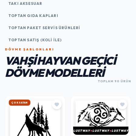
TAKI AKSESUAR
TOPTAN GIDA KAPLARI
TOPTAN PAKET SERVIS ÜRÜNLERI
TOPTAN SATIŞ (KOLI İLE)
DÖVME ŞABLONLARI
VAHŞI HAYVAN GEÇICI
DÖVME MODELLERI
TOPLAM 90 ÜRÜN
HIZLI KARGO
LUSTWAY
LUSTWAY
LUSTWAY