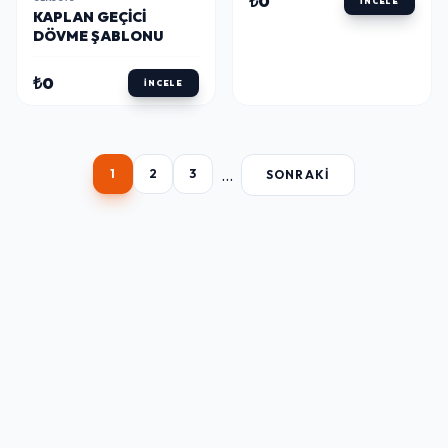
₺0
İNCELE
KAPLAN GEÇICI
DÖVME ŞABLONU
₺0
İNCELE
...
1
2
3
SONRAKI