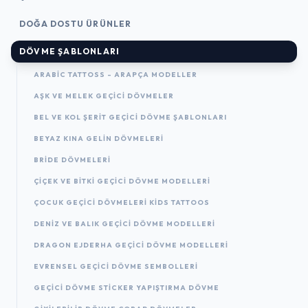
DOĞA DOSTU ÜRÜNLER
DÖVME ŞABLONLARI
ARABIC TATTOSS - ARAPÇA MODELLER
AŞK VE MELEK GEÇICI DÖVMELER
BEL VE KOL ŞERIT GEÇICI DÖVME ŞABLONLARI
BEYAZ KINA GELIN DÖVMELERI
BRIDE DÖVMELERI
ÇIÇEK VE BITKI GEÇICI DÖVME MODELLERI
ÇOCUK GEÇICI DÖVMELERI KIDS TATTOOS
DENIZ VE BALIK GEÇICI DÖVME MODELLERI
DRAGON EJDERHA GEÇICI DÖVME MODELLERI
EVRENSEL GEÇICI DÖVME SEMBOLLERI
GEÇICI DÖVME STICKER YAPIŞTIRMA DÖVME