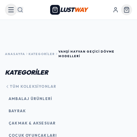
LUST
WAY
Arama
VAHŞI HAYVAN GEÇICI DÖVME
ANASAYFA
KATEGORILER
MODELLERI
KATEGORİLER
TÜM KOLEKSIYONLAR
AMBALAJ ÜRÜNLERI
BAYRAK
ÇAKMAK & AKSESUAR
ÇOCUK OYUNCAKLARI