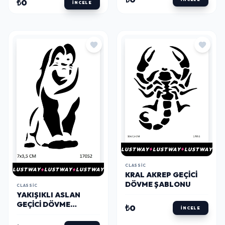
₺0
İNCELE
LUSTWAY
LUSTWAY
LUSTWAY
CLASSIC
LUSTWAY
LUSTWAY
LUSTWAY
KRAL AKREP GEÇICI
DÖVME ŞABLONU
CLASSIC
YAKIŞIKLI ASLAN
GEÇICI DÖVME
₺0
İNCELE
ŞABLONU