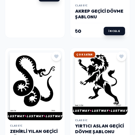
CLASSIC
AKREP GEÇICI DÖVME
ŞABLONU
₺0
İNCELE
HIZLI KARGO
LUSTWAY
LUSTWAY
LUSTWAY
LUSTWAY
LUSTWAY
LUSTWAY
CLASSIC
YIRTICI ASLAN GEÇICI
CLASSIC
ZEHIRLI YILAN GEÇICI
DÖVME ŞABLONU