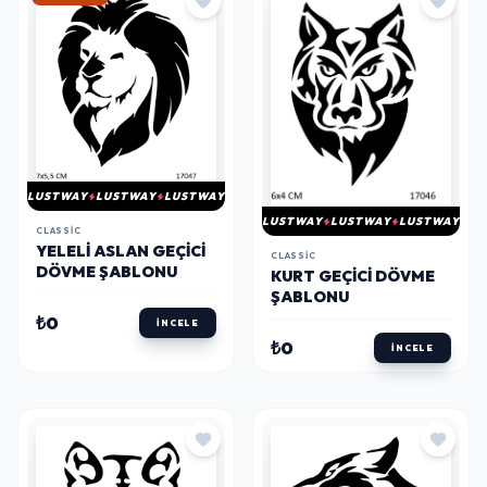
LUSTWAY
LUSTWAY
LUSTWAY
LUSTWAY
LUSTWAY
LUSTWAY
CLASSIC
YELELI ASLAN GEÇICI
CLASSIC
DÖVME ŞABLONU
KURT GEÇICI DÖVME
ŞABLONU
₺0
İNCELE
₺0
İNCELE