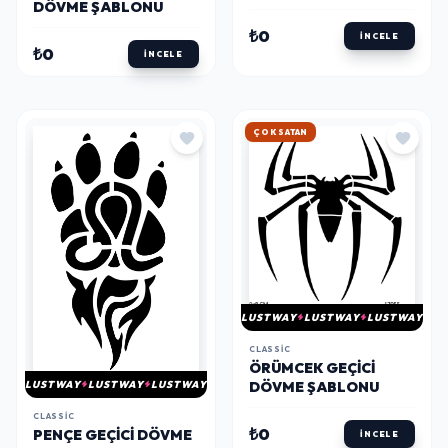
DÖVME ŞABLONU
₺0
İNCELE
₺0
İNCELE
HIZLI KARGO
LUSTWAY
LUSTWAY
LUSTWAY
CLASSIC
ÖRÜMCEK GEÇICI
DÖVME ŞABLONU
LUSTWAY
LUSTWAY
LUSTWAY
CLASSIC
₺0
PENÇE GEÇICI DÖVME
İNCELE