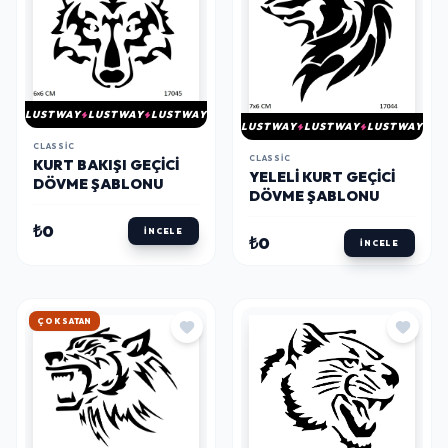
LUSTWAY
LUSTWAY
LUSTWAY
LUSTWAY
LUSTWAY
LUSTWAY
CLASSIC
CLASSIC
KURT BAKIŞI GEÇICI
YELELI KURT GEÇICI
DÖVME ŞABLONU
DÖVME ŞABLONU
₺0
İNCELE
₺0
İNCELE
HIZLI KARGO