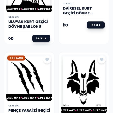
CLASSIC
DAIRESEL KURT
LUSTWAY
LUSTWAY
LUSTWAY
GEÇICI DÖVME
CLASSIC
ŞABLONU
ULUYAN KURT GEÇICI
₺0
İNCELE
DÖVME ŞABLONU
₺0
İNCELE
HIZLI KARGO
LUSTWAY
LUSTWAY
LUSTWAY
CLASSIC
PENÇE YARA İZI GEÇICI
LUSTWAY
LUSTWAY
LUSTWAY