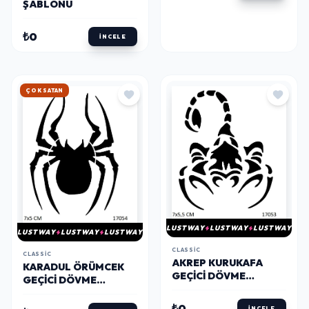
ŞABLONU
₺0
İNCELE
HIZLI KARGO
LUSTWAY
LUSTWAY
LUSTWAY
LUSTWAY
LUSTWAY
LUSTWAY
CLASSIC
CLASSIC
AKREP KURUKAFA
KARADUL ÖRÜMCEK
GEÇICI DÖVME
GEÇICI DÖVME
ŞABLONU
ŞABLONU
₺0
İNCELE