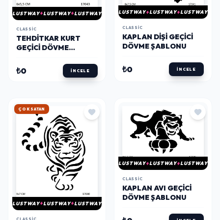
LUSTWAY
LUSTWAY
LUSTWAY
LUSTWAY
LUSTWAY
LUSTWAY
CLASSIC
CLASSIC
KAPLAN DIŞI GEÇICI
TEHDITKAR KURT
DÖVME ŞABLONU
GEÇICI DÖVME
ŞABLONU
₺0
₺0
İNCELE
İNCELE
HIZLI KARGO
LUSTWAY
LUSTWAY
LUSTWAY
CLASSIC
KAPLAN AVI GEÇICI
DÖVME ŞABLONU
LUSTWAY
LUSTWAY
LUSTWAY
CLASSIC