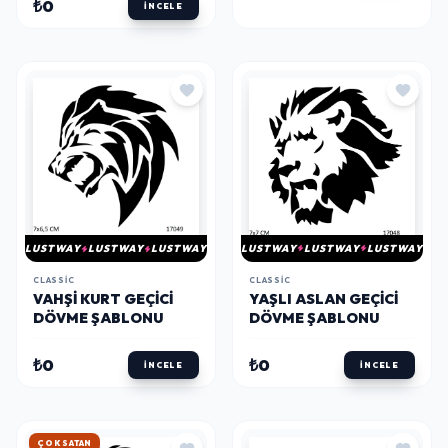
₺0
İNCELE
LUSTWAY
LUSTWAY
LUSTWAY
LUSTWAY
LUSTWAY
LUSTWAY
CLASSIC
CLASSIC
YAŞLI ASLAN GEÇICI
VAHŞI KURT GEÇICI
DÖVME ŞABLONU
DÖVME ŞABLONU
₺0
₺0
İNCELE
İNCELE
HIZLI KARGO