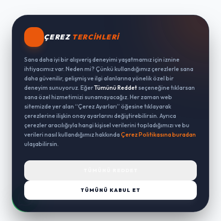
ÇEREZ
TERCIHLERI
Sana daha iyi bir alışveriş deneyimi yaşatmamız için iznine
ihtiyacımız var. Neden mi? Çünkü kullandığımız çerezlerle sana
daha güvenilir, gelişmiş ve ilgi alanlarına yönelik özel bir
deneyim sunuyoruz. Eğer
Tümünü Reddet
seçeneğine tıklarsan
sana özel hizmetimizi sunamayacağız. Her zaman web
sitemizde yer alan “Çerez Ayarları” öğesine tıklayarak
çerezlerine ilişkin onay ayarlarını değiştirebilirsin. Ayrıca
çerezler aracılığıyla hangi kişisel verilerini topladığımızı ve bu
verileri nasıl kullandığımız hakkında
Çerez Politikasına buradan
ulaşabilirsin.
TÜMÜNÜ REDDET
TÜMÜNÜ KABUL ET