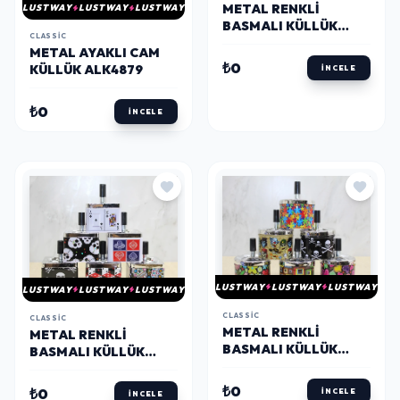
METAL RENKLI
LUSTWAY
LUSTWAY
LUSTWAY
BASMALI KÜLLÜK
CLASSIC
YUVARLAK ALK4528
METAL AYAKLI CAM
₺0
KÜLLÜK ALK4879
İNCELE
₺0
İNCELE
LUSTWAY
LUSTWAY
LUSTWAY
LUSTWAY
LUSTWAY
LUSTWAY
CLASSIC
CLASSIC
METAL RENKLI
METAL RENKLI
BASMALI KÜLLÜK
BASMALI KÜLLÜK
YUVARLAK ALK4529
ALK4530
₺0
₺0
İNCELE
İNCELE