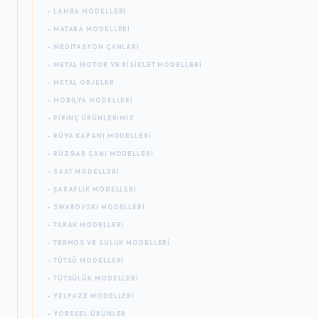
- LAMBA MODELLERI
- MATARA MODELLERI
- MEDITASYON ÇANLARI
- METAL MOTOR VE BISIKLET MODELLERI
- METAL OBJELER
- MOBILYA MODELLERI
- PIRINÇ ÜRÜNLERIMIZ
- RÜYA KAPANI MODELLERI
- RÜZGAR ÇANI MODELLERI
- SAAT MODELLERI
- ŞARAPLIK MODELLERI
- SWAROVSKI MODELLERI
- TARAK MODELLERI
- TERMOS VE SULUK MODELLERI
- TÜTSÜ MODELLERI
- TÜTSÜLÜK MODELLERI
- YELPAZE MODELLERI
- YÖRESEL ÜRÜNLER