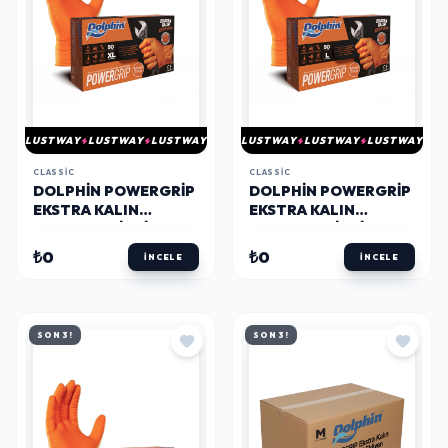
LUSTWAY
LUSTWAY
LUSTWAY
LUSTWAY
LUSTWAY
LUSTWAY
CLASSIC
CLASSIC
DOLPHIN POWERGRIP
DOLPHIN POWERGRIP
EKSTRA KALIN
EKSTRA KALIN
TURUNCU NITRIL
TURUNCU NITRIL
ELDIVEN ELMAS
ELDIVEN ELMAS
₺0
₺0
İNCELE
İNCELE
DOKULU XL 50 ADET
DOKULU L 50 ADET
SON 3!
SON 3!