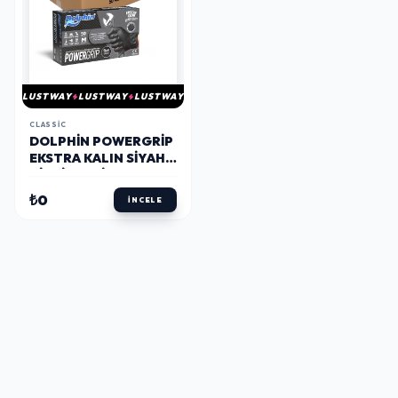
LUSTWAY
LUSTWAY
LUSTWAY
CLASSIC
DOLPHIN POWERGRIP
EKSTRA KALIN SIYAH
NITRIL ELDIVEN
ELMAS DOKULU
₺0
İNCELE
M 50 ADET X 20
PAKET - KOLI