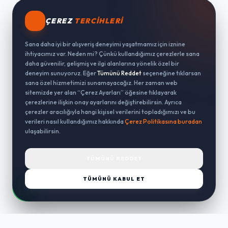
ÇEREZ
TERCIHLERI
Sana daha iyi bir alışveriş deneyimi yaşatmamız için iznine
ihtiyacımız var. Neden mi? Çünkü kullandığımız çerezlerle sana
daha güvenilir, gelişmiş ve ilgi alanlarına yönelik özel bir
deneyim sunuyoruz. Eğer
Tümünü Reddet
seçeneğine tıklarsan
sana özel hizmetimizi sunamayacağız. Her zaman web
sitemizde yer alan “Çerez Ayarları” öğesine tıklayarak
çerezlerine ilişkin onay ayarlarını değiştirebilirsin. Ayrıca
çerezler aracılığıyla hangi kişisel verilerini topladığımızı ve bu
verileri nasıl kullandığımız hakkında
Çerez Politikasına buradan
ulaşabilirsin.
TÜMÜNÜ REDDET
TÜMÜNÜ KABUL ET