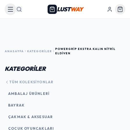
LUST
WAY
Arama
POWERGRIP EKSTRA KALIN NITRIL
ANASAYFA
KATEGORILER
ELDIVEN
KATEGORİLER
TÜM KOLEKSIYONLAR
AMBALAJ ÜRÜNLERI
BAYRAK
ÇAKMAK & AKSESUAR
ÇOCUK OYUNCAKLARI