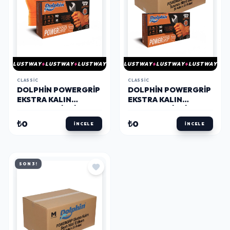
LUSTWAY
LUSTWAY
LUSTWAY
LUSTWAY
LUSTWAY
LUSTWAY
CLASSIC
CLASSIC
DOLPHIN POWERGRIP
DOLPHIN POWERGRIP
EKSTRA KALIN
EKSTRA KALIN
TURUNCU NITRIL
TURUNCU NITRIL
ELDIVEN ELMAS
ELDIVEN ELMAS
₺0
₺0
İNCELE
İNCELE
DOKULU M 50 ADET
DOKULU M 50 ADET X
20 PAKET - KOLI
SON 3!