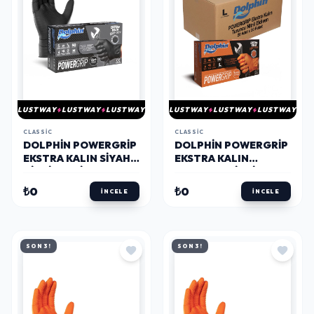
LUSTWAY
LUSTWAY
LUSTWAY
LUSTWAY
LUSTWAY
LUSTWAY
CLASSIC
CLASSIC
DOLPHIN POWERGRIP
DOLPHIN POWERGRIP
EKSTRA KALIN SIYAH
EKSTRA KALIN
NITRIL ELDIVEN
TURUNCU NITRIL
ELMAS DOKULU
ELDIVEN ELMAS
₺0
₺0
İNCELE
İNCELE
M 50 ADET
DOKULU L 50 ADET X
20 PAKET - KOLI
SON 3!
SON 3!