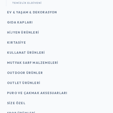
TEMIZLIK ELDIVENI
EV & YAŞAM & DEKORASYON
GIDA KAPLARI
HIJYEN ÜRÜNLERI
KIRTASİYE
KULLANAT ÜRÜNLERI
MUTFAK SARF MALZEMELERI
OUTDOOR ÜRÜNLER
OUTLET ÜRÜNLERI
PURO VE ÇAKMAK AKSESUARLARI
SIZE ÖZEL