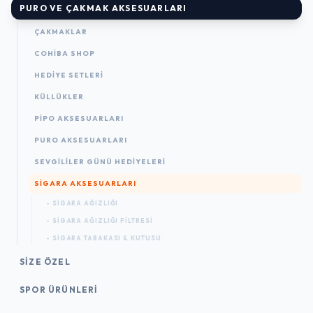
PURO VE ÇAKMAK AKSESUARLARI
ÇAKMAKLAR
COHIBA SHOP
HEDIYE SETLERI
KÜLLÜKLER
PIPO AKSESUARLARI
PURO AKSESUARLARI
SEVGILILER GÜNÜ HEDIYELERI
SIGARA AKSESUARLARI
- SIGARA AĞIZLIĞI
- SIGARA AĞIZLIĞI FILTRESI
- SIGARA TABAKASI & KUTUSU
SIZE ÖZEL
SPOR ÜRÜNLERI