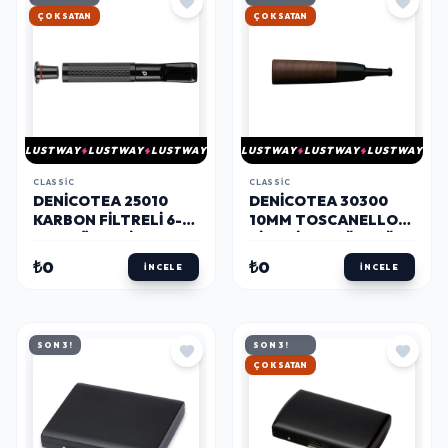
HIZLI KARGO
HIZLI KARGO
LUSTWAY
LUSTWAY
LUSTWAY
LUSTWAY
LUSTWAY
LUSTWAY
CLASSIC
CLASSIC
DENICOTEA 25010
DENICOTEA 30300
KARBON FILTRELI 6-
10MM TOSCANELLO
9MM LÜKS SLIM
CIGARILLO AĞIZLIĞI
SIG.AĞIZLIĞI
AHŞAP
₺0
₺0
İNCELE
İNCELE
TITANIUM
SON 3!
SON 3!
HIZLI KARGO