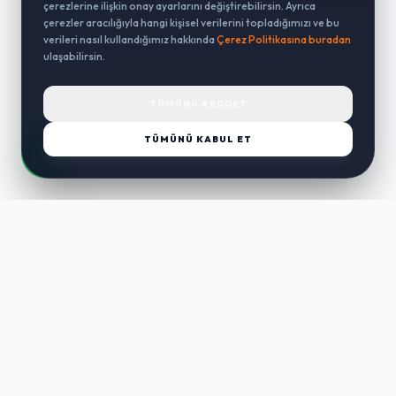
çerezlerine ilişkin onay ayarlarını değiştirebilirsin. Ayrıca
çerezler aracılığıyla hangi kişisel verilerini topladığımızı ve bu
verileri nasıl kullandığımız hakkında
Çerez Politikasına buradan
ulaşabilirsin.
TÜMÜNÜ REDDET
TÜMÜNÜ KABUL ET
LUST
WAY
Kaliteli ürünler, özenli paketleme ve hızlı teslimat ile alışverişin en