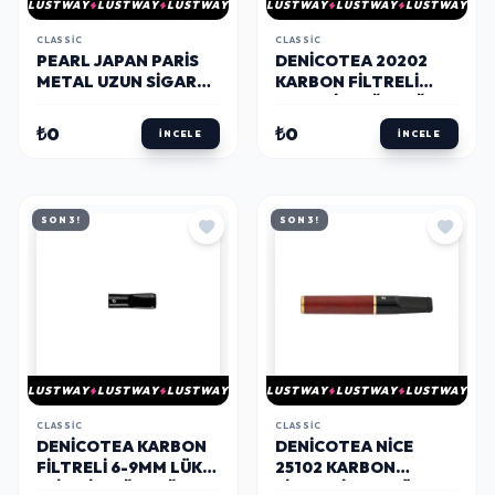
LUSTWAY
LUSTWAY
LUSTWAY
LUSTWAY
LUSTWAY
LUSTWAY
CLASSIC
CLASSIC
PEARL JAPAN PARIS
DENICOTEA 20202
METAL UZUN SIGARA
KARBON FILTRELI
TABAKASI KROM
UZUN SIG. AĞIZLIĞI
SATIN 20LI
SIYAH/GOLD
₺0
₺0
İNCELE
İNCELE
SON 3!
SON 3!
LUSTWAY
LUSTWAY
LUSTWAY
LUSTWAY
LUSTWAY
LUSTWAY
CLASSIC
CLASSIC
DENICOTEA KARBON
DENICOTEA NICE
FILTRELI 6-9MM LÜKS
25102 KARBON
SLIM SIG.AĞIZLIĞI UCU
FILTRELI 9MM LÜKS