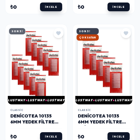
SIG.AĞIZLIĞI CEVIZ
₺0
₺0
İNCELE
İNCELE
SON 3!
SON 3!
HIZLI KARGO
LUSTWAY
LUSTWAY
LUSTWAY
LUSTWAY
LUSTWAY
LUSTWAY
CLASSIC
CLASSIC
DENICOTEA 10135
DENICOTEA 10135
6MM YEDEK FILTRE
6MM YEDEK FILTRE
10'LU PAKET
5'LI PAKET
₺0
₺0
İNCELE
İNCELE