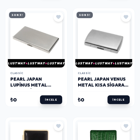
SON 3!
SON 3!
LUSTWAY
LUSTWAY
LUSTWAY
LUSTWAY
LUSTWAY
LUSTWAY
CLASSIC
CLASSIC
PEARL JAPAN
PEARL JAPAN VENUS
LUPINUS METAL
METAL KISA SIGARA
120MM SIGARA
TABAKASI KROM
TABAKASI SATIN
SATIN 12LI
₺0
₺0
İNCELE
İNCELE
10LUI