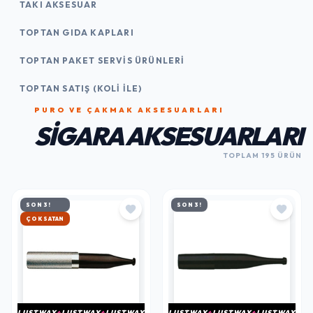
TAKI AKSESUAR
TOPTAN GIDA KAPLARI
TOPTAN PAKET SERVIS ÜRÜNLERI
TOPTAN SATIŞ (KOLI İLE)
PURO VE ÇAKMAK AKSESUARLARI
SIGARA AKSESUARLARI
TOPLAM 195 ÜRÜN
SON 3!
SON 3!
HIZLI KARGO
LUSTWAY
LUSTWAY
LUSTWAY
LUSTWAY
LUSTWAY
LUSTWAY