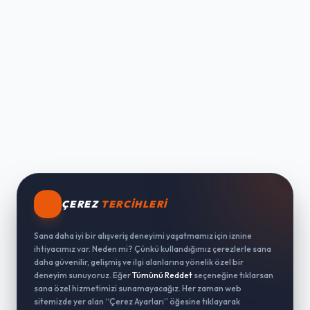
ÇEREZ
TERCIHLERI
Sana daha iyi bir alışveriş deneyimi yaşatmamız için iznine
ihtiyacımız var. Neden mi? Çünkü kullandığımız çerezlerle sana
daha güvenilir, gelişmiş ve ilgi alanlarına yönelik özel bir
deneyim sunuyoruz. Eğer
Tümünü Reddet
seçeneğine tıklarsan
sana özel hizmetimizi sunamayacağız. Her zaman web
sitemizde yer alan “Çerez Ayarları” öğesine tıklayarak