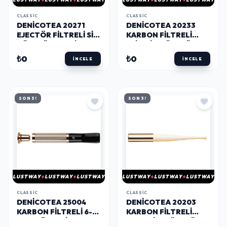
CLASSIC
CLASSIC
DENICOTEA 20271
DENICOTEA 20233
EJECTÖR FILTRELI SIG.
KARBON FILTRELI
AĞIZLIĞI SYH/SILVER
SLIM SIG.AĞIZLIĞI
SYH(6-7MM)
₺0
₺0
İNCELE
İNCELE
SON 3!
SON 3!
LUSTWAY
LUSTWAY
LUSTWAY
LUSTWAY
LUSTWAY
LUSTWAY
CLASSIC
CLASSIC
DENICOTEA 25004
DENICOTEA 20203
KARBON FILTRELI 6-
KARBON FILTRELI
9MM LÜKS SLIM
UZUN SIG. AĞIZLIĞI