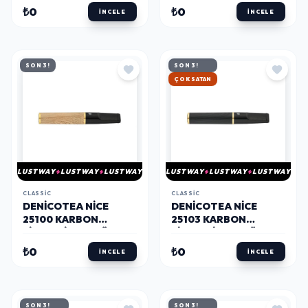
SIG.AĞIZLIĞI GOLD
KEMIK/GOLD
₺0
₺0
İNCELE
İNCELE
SON 3!
SON 3!
HIZLI KARGO
LUSTWAY
LUSTWAY
LUSTWAY
LUSTWAY
LUSTWAY
LUSTWAY
CLASSIC
CLASSIC
DENICOTEA NICE
DENICOTEA NICE
25100 KARBON
25103 KARBON
FILTRELI 9MM LÜKS
FILTRELI 9MM LÜKS
SIG.AĞIZLIĞI
SIG.AĞIZLIĞI ABANOZ
₺0
₺0
İNCELE
İNCELE
SANDALWOOD
SON 3!
SON 3!