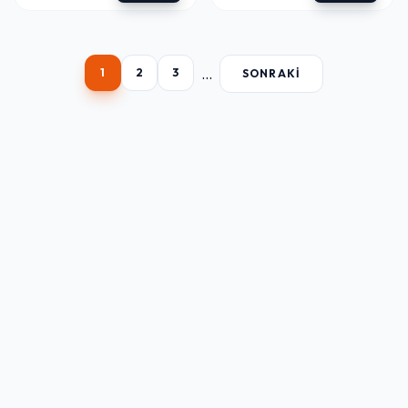
...
1
2
3
SONRAKI