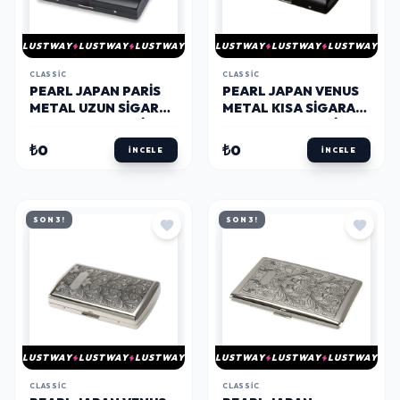
LUSTWAY
LUSTWAY
LUSTWAY
LUSTWAY
LUSTWAY
LUSTWAY
CLASSIC
CLASSIC
PEARL JAPAN PARIS
PEARL JAPAN VENUS
METAL UZUN SIGARA
METAL KISA SIGARA
TABAKASI MAT SIYAH
TABAKASI MAT SIYAH
20LI
12LI
₺0
₺0
İNCELE
İNCELE
SON 3!
SON 3!
LUSTWAY
LUSTWAY
LUSTWAY
LUSTWAY
LUSTWAY
LUSTWAY
CLASSIC
CLASSIC