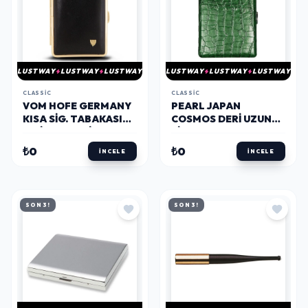
LUSTWAY
LUSTWAY
LUSTWAY
LUSTWAY
LUSTWAY
LUSTWAY
CLASSIC
CLASSIC
VOM HOFE GERMANY
PEARL JAPAN
KISA SIG. TABAKASI
COSMOS DERI UZUN
12LI (GOLD/SIYAH)
SIGARA TABAKASI
CROCO YEŞIL 9LU
₺0
₺0
İNCELE
İNCELE
SON 3!
SON 3!