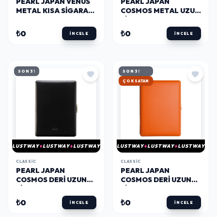
PEARL JAPAN VENUS
PEARL JAPAN
METAL KISA SIGARA
COSMOS METAL UZUN
TABAKASI
SIGARA TABAKASI
ARABASQUE KROM
ARABESQUE 9LU
₺0
₺0
İNCELE
İNCELE
12LI
SON 3!
SON 3!
HIZLI KARGO
LUSTWAY
LUSTWAY
LUSTWAY
LUSTWAY
LUSTWAY
LUSTWAY
CLASSIC
CLASSIC
PEARL JAPAN
PEARL JAPAN
COSMOS DERI UZUN
COSMOS DERI UZUN
SIGARA TABAKASI
SIGARA TABAKASI
DÜZ SIYAH 9LU
NOBLESSE ORANGE
₺0
₺0
İNCELE
İNCELE
9LU