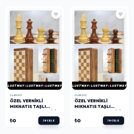
LUSTWAY
LUSTWAY
LUSTWAY
LUSTWAY
LUSTWAY
LUSTWAY
CLASSIC
CLASSIC
ÖZEL VERNIKLI
ÖZEL VERNIKLI
MIKNATIS TAŞLI
MIKNATIS TAŞLI
AHŞAP KATLANABILIR
AHŞAP KATLANABILIR
KUTULU SATRANÇ
KUTULU SATRANÇ
₺0
₺0
İNCELE
İNCELE
OYUNU 17.5 CM G221
OYUNU 12.5 CM G220