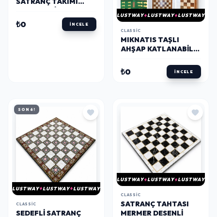
SATRANÇ TAKIMI
ÇEKMECELI SAKLAMA
LUSTWAY
LUSTWAY
LUSTWAY
KUTULU G230A
₺0
İNCELE
CLASSIC
MIKNATIS TAŞLI
AHŞAP KATLANABILIR
KUTULU SATRANÇ
OYUNU 40 CM G225
₺0
İNCELE
SON 6!
LUSTWAY
LUSTWAY
LUSTWAY
LUSTWAY
LUSTWAY
LUSTWAY
CLASSIC
SATRANÇ TAHTASI
CLASSIC
SEDEFLI SATRANÇ
MERMER DESENLI