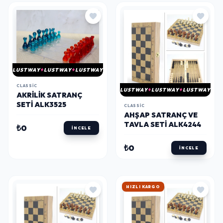
LUSTWAY
LUSTWAY
LUSTWAY
CLASSIC
LUSTWAY
LUSTWAY
LUSTWAY
AKRILIK SATRANÇ
SETI ALK3525
CLASSIC
AHŞAP SATRANÇ VE
TAVLA SETI ALK4244
₺0
İNCELE
₺0
İNCELE
HIZLI KARGO