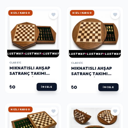
HIZLI KARGO
HIZLI KARGO
LUSTWAY
LUSTWAY
LUSTWAY
LUSTWAY
LUSTWAY
LUSTWAY
CLASSIC
CLASSIC
MIKNATISLI AHŞAP
MIKNATISLI AHŞAP
SATRANÇ TAKIMI
SATRANÇ TAKIMI
ÇEKMECELI SAKLAMA
ÇEKMECELI SAKLAMA
KUTULU G236
KUTULU G240
₺0
₺0
İNCELE
İNCELE
HIZLI KARGO