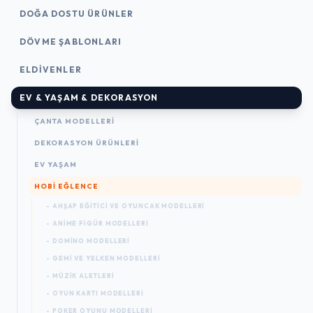
DOĞA DOSTU ÜRÜNLER
DÖVME ŞABLONLARI
ELDIVENLER
EV & YAŞAM & DEKORASYON
ÇANTA MODELLERI
DEKORASYON ÜRÜNLERI
EV YAŞAM
HOBI EĞLENCE
- AHŞAP EĞITICI VE OYUNCAK MODELLERI
- ANIME FIGÜR MODELLERI
- DOMINO MODELLERI
- GEMI VE YELKEN MODELLERI
- MÜZIK ALETLERI
- OYUN KARTI MODELLERI
- POKER OYUNU MODELLERI