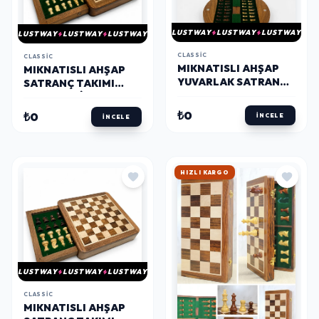
LUSTWAY
LUSTWAY
LUSTWAY
LUSTWAY
LUSTWAY
LUSTWAY
CLASSIC
CLASSIC
MIKNATISLI AHŞAP
MIKNATISLI AHŞAP
YUVARLAK SATRANÇ
SATRANÇ TAKIMI
TAKIMI G653L
ÇEKMECELI SAKLAMA
KUTULU G230
₺0
₺0
İNCELE
İNCELE
HIZLI KARGO
LUSTWAY
LUSTWAY
LUSTWAY
CLASSIC
MIKNATISLI AHŞAP