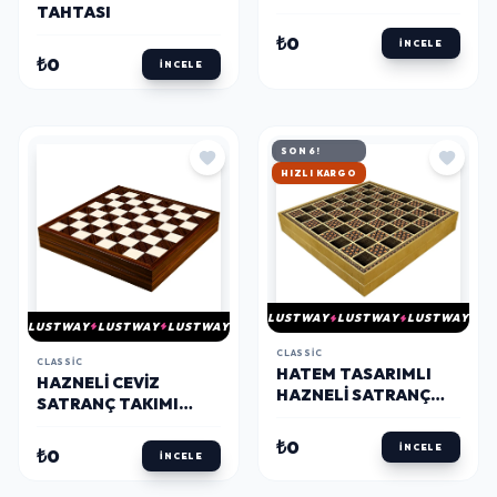
TAHTASI
₺0
İNCELE
₺0
İNCELE
SON 6!
HIZLI KARGO
LUSTWAY
LUSTWAY
LUSTWAY
LUSTWAY
LUSTWAY
LUSTWAY
CLASSIC
CLASSIC
HATEM TASARIMLI
HAZNELI CEVIZ
HAZNELI SATRANÇ
SATRANÇ TAKIMI
TAKIMI TV002
TV003
₺0
İNCELE
₺0
İNCELE