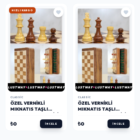
HIZLI KARGO
LUSTWAY
LUSTWAY
LUSTWAY
LUSTWAY
LUSTWAY
LUSTWAY
CLASSIC
CLASSIC
ÖZEL VERNIKLI
ÖZEL VERNIKLI
MIKNATIS TAŞLI
MIKNATIS TAŞLI
AHŞAP KATLANABILIR
AHŞAP KATLANABILIR
KUTULU SATRANÇ
KUTULU SATRANÇ
₺0
₺0
İNCELE
İNCELE
OYUNU 30 CM G223
OYUNU 25 CM G222