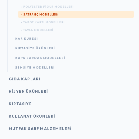
- POLYESTER FIGÜR MODELLERI
- SATRANÇ MODELLERI
- TAROT KARTI MODELLERI
- TAVLA MODELLERI
KAR KÜRESI
KIRTASIYE ÜRÜNLERI
KUPA BARDAK MODELLERI
ŞEMSIYE MODELLERI
GIDA KAPLARI
HIJYEN ÜRÜNLERI
KIRTASİYE
KULLANAT ÜRÜNLERI
MUTFAK SARF MALZEMELERI