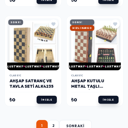
SON 9!
SON 5!
HIZLI KARGO
LUSTWAY
LUSTWAY
LUSTWAY
LUSTWAY
LUSTWAY
LUSTWAY
CLASSIC
CLASSIC
AHŞAP SATRANÇ VE
AHŞAP KUTULU
TAVLA SETI ALK4235
METAL TAŞLI
HAZNELI SATRANÇ
TAKIMI ALK4226
₺0
₺0
İNCELE
İNCELE
1
2
SONRAKI