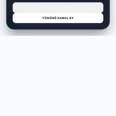
TÜMÜNÜ REDDET
TÜMÜNÜ KABUL ET
LUST
WAY
Kaliteli ürünler, özenli paketleme ve hızlı teslimat ile alışverişin en
keyifli hali. Size özel seçenekleri keşfedin.