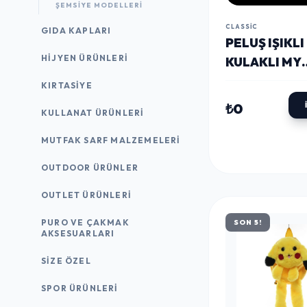
ŞEMSIYE MODELLERI
CLASSIC
GIDA KAPLARI
PELUŞ IŞIKL
HIJYEN ÜRÜNLERI
KULAKLI MY
MELODY VE
KIRTASİYE
CINNAMOROL
₺0
KULLANAT ÜRÜNLERI
ÇANTASI AL
MUTFAK SARF MALZEMELERI
OUTDOOR ÜRÜNLER
OUTLET ÜRÜNLERI
PURO VE ÇAKMAK
SON 5!
AKSESUARLARI
SIZE ÖZEL
SPOR ÜRÜNLERI