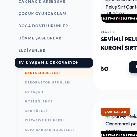
ÇAKMAK & AKSESUAR
ÇOCUK OYUNCAKLARI
LUSTWAY
LUSTWA
DOĞA DOSTU ÜRÜNLER
CLASSIC
DÖVME ŞABLONLARI
SEVIMLI PEL
KUROMI SIRT
ELDIVENLER
ÇANTASI AL
EV & YAŞAM & DEKORASYON
₺0
ÇANTA MODELLERI
DEKORASYON ÜRÜNLERI
EV YAŞAM
HOBI EĞLENCE
KAR KÜRESI
ÇOK SATAN
KIRTASIYE ÜRÜNLERI
KUPA BARDAK MODELLERI
LUSTWAY
LUSTWA