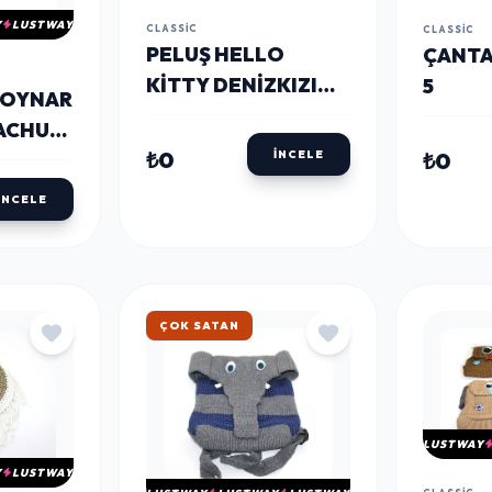
Y
LUSTWAY
CLASSIC
CLASSIC
PELUŞ HELLO
ÇANTA
KITTY DENIZKIZI
5
I OYNAR
SIRT ÇANTASI
KACHU
ALK3003
₺0
₺0
İNCELE
I
İNCELE
ÇOK SATAN
LUSTWAY
Y
LUSTWAY