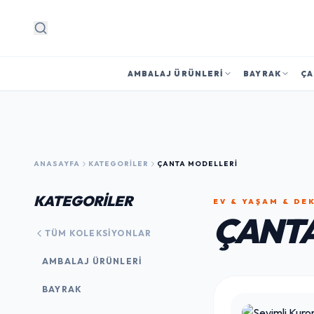
Arama
AMBALAJ ÜRÜNLERI
BAYRAK
ÇA
ANASAYFA
KATEGORILER
ÇANTA MODELLERI
KATEGORİLER
EV & YAŞAM & D
ÇANTA
TÜM KOLEKSIYONLAR
AMBALAJ ÜRÜNLERI
BAYRAK