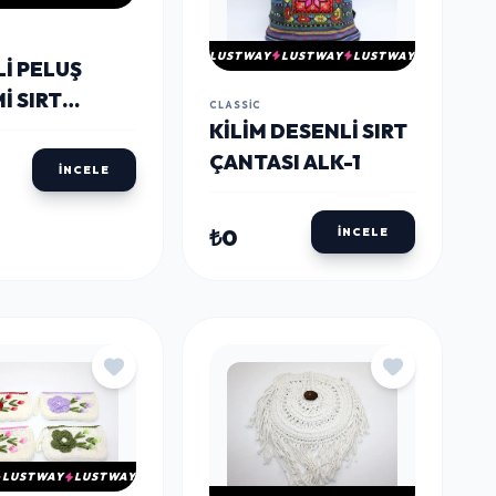
LUSTWAY
LUSTWAY
LUSTWAY
LI PELUŞ
I SIRT
CLASSIC
SI ALK3007
KILIM DESENLI SIRT
ÇANTASI ALK-1
İNCELE
₺0
İNCELE
LUSTWAY
LUSTWAY