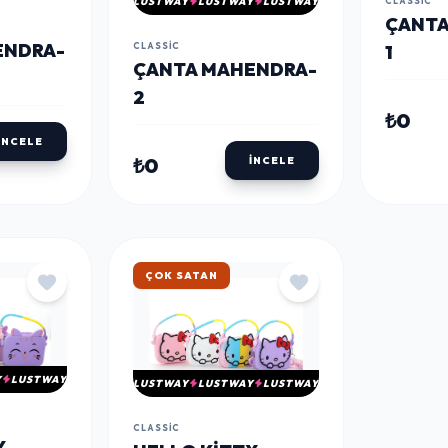
CLASSIC
LUSTWAY
LUSTWAY
LUSTWAY
ÇANTA
ENDRA-
CLASSIC
1
ÇANTA MAHENDRA-
2
₺0
İNCELE
₺0
İNCELE
ÇOK SATAN
Y
LUSTWAY
LUSTWAY
LUSTWAY
LUSTWAY
CLASSIC
Y