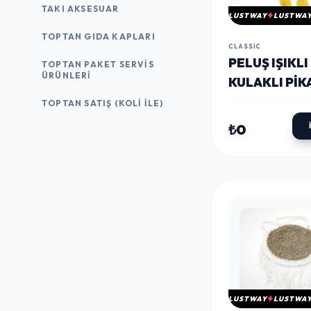
TAKI AKSESUAR
LUSTWAY
LUSTWA
TOPTAN GIDA KAPLARI
CLASSIC
PELUŞ IŞIKL
TOPTAN PAKET SERVIS
ÜRÜNLERI
KULAKLI PI
SIRT ÇANTAS
TOPTAN SATIŞ (KOLI İLE)
ALK3009
₺0
LUSTWAY
LUSTWA