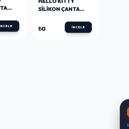
HELLO KITTY
NTA
SILIKON ÇANTA
ALK2137
İNCELE
₺0
İNCELE
S