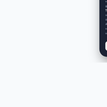
v
g
T
s
ö
A
v
u