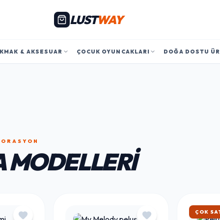
LUST
WAY
KMAK & AKSESUAR
ÇOCUK OYUNCAKLARI
DOĞA DOSTU Ü
EKORASYON
 MODELLERI
ÇOK SA