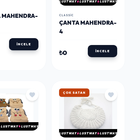
LUSTWAY
LUSTWAY
LUSTWAY
 MAHENDRA-
CLASSIC
ÇANTA MAHENDRA-
4
İNCELE
₺0
İNCELE
ÇOK SATAN
LUSTWAY
LUSTWAY
LUSTWAY
LUSTWAY
LUSTWAY