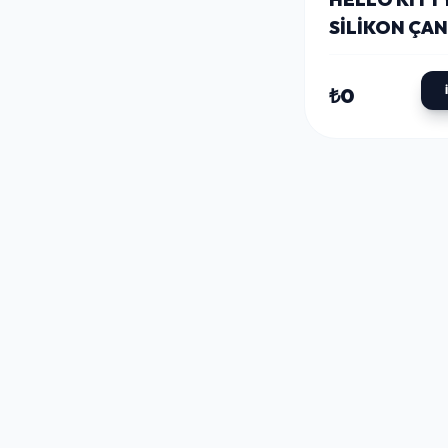
SILIKON ÇA
ALK2138
₺0