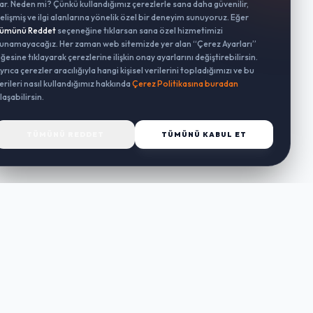
ar. Neden mi? Çünkü kullandığımız çerezlerle sana daha güvenilir,
elişmiş ve ilgi alanlarına yönelik özel bir deneyim sunuyoruz. Eğer
ümünü Reddet
seçeneğine tıklarsan sana özel hizmetimizi
unamayacağız. Her zaman web sitemizde yer alan “Çerez Ayarları”
ğesine tıklayarak çerezlerine ilişkin onay ayarlarını değiştirebilirsin.
yrıca çerezler aracılığıyla hangi kişisel verilerini topladığımızı ve bu
erileri nasıl kullandığımız hakkında
Çerez Politikasına buradan
laşabilirsin.
TÜMÜNÜ REDDET
TÜMÜNÜ KABUL ET