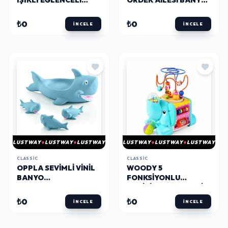
IŞIKLI EĞLENCELI
ÖRDEK AILESI BANYO
KULAKLIKLAR
OYUNCAKLARI
₺0
₺0
İNCELE
İNCELE
LUSTWAY
LUSTWAY
LUSTWAY
LUSTWAY
LUSTWAY
LUSTWAY
CLASSIC
CLASSIC
OPPLA SEVIMLI VINIL
WOODY 5
BANYO
FONKSIYONLU
OYUNCAKLARI 47403
AKTIVITE OYUN SETI
₺0
₺0
İNCELE
İNCELE