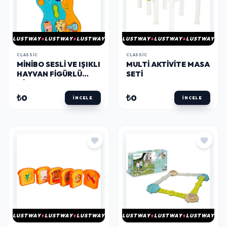
LUSTWAY
LUSTWAY
LUSTWAY
LUSTWAY
LUSTWAY
LUSTWAY
CLASSIC
CLASSIC
MINIBO SESLI VE IŞIKLI
MULTI AKTIVITE MASA
HAYVAN FIGÜRLÜ
SETI
GITAR
₺0
₺0
İNCELE
İNCELE
LUSTWAY
LUSTWAY
LUSTWAY
LUSTWAY
LUSTWAY
LUSTWAY