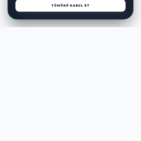
TÜMÜNÜ KABUL ET
LUST
WAY
Kaliteli ürünler, özenli paketleme ve hızlı teslimat ile alışverişin en
keyifli hali. Size özel seçenekleri keşfedin.
HIZLI LINKLER