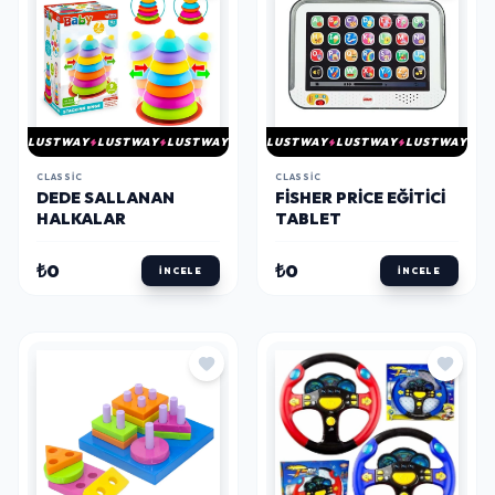
LUSTWAY
LUSTWAY
LUSTWAY
LUSTWAY
LUSTWAY
LUSTWAY
CLASSIC
CLASSIC
DEDE SALLANAN
FISHER PRICE EĞITICI
HALKALAR
TABLET
₺0
₺0
İNCELE
İNCELE