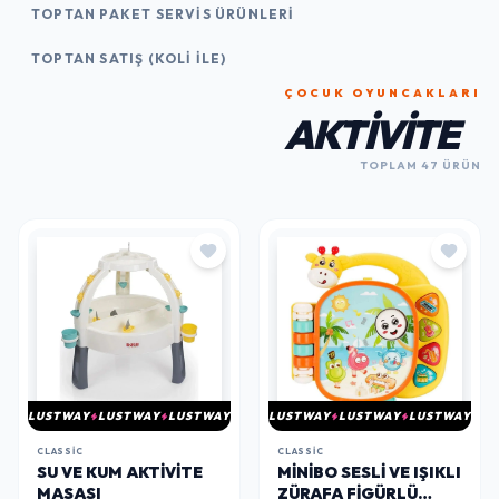
TOPTAN PAKET SERVIS ÜRÜNLERI
TOPTAN SATIŞ (KOLI İLE)
ÇOCUK OYUNCAKLARI
AKTIVITE
TOPLAM 47 ÜRÜN
LUSTWAY
LUSTWAY
LUSTWAY
LUSTWAY
LUSTWAY
LUSTWAY
CLASSIC
CLASSIC
SU VE KUM AKTIVITE
MINIBO SESLI VE IŞIKLI
MASASI
ZÜRAFA FIGÜRLÜ