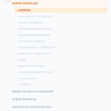
BEBEK ÜRÜNLERI
- AKTIVITE
- ANA KUCAĞI - KANGURU
- AYAKLI SALINCAK
- BEBEK ARABASI VE PUSET
- BEBEK BAKIM ÜRÜNLERI
- ÇINGIRAK VE DIŞLIK
- ÇOCUK ODASI - AKSESUAR
- DÖNENCE - PROJEKTÖR
- KÜVET
- MAMA SANDALYESI
- OTURAK-TUVALET EĞITIMI
- OYUN HALISI
- YÜRÜTEÇ
DENIZ VE HAVUZ ÜRÜNLERI
DIĞER ÜRÜNLER
DIŞ MEKAN OYUNCAKLARI