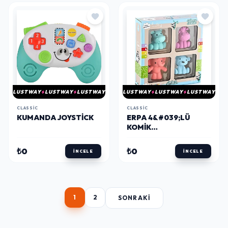
LUSTWAY
LUSTWAY
LUSTWAY
LUSTWAY
LUSTWAY
LUSTWAY
CLASSIC
CLASSIC
KUMANDA JOYSTICK
ERPA 4&#039;LÜ
KOMIK
HAYVANCIKLAR
661549
₺0
₺0
İNCELE
İNCELE
1
2
SONRAKI