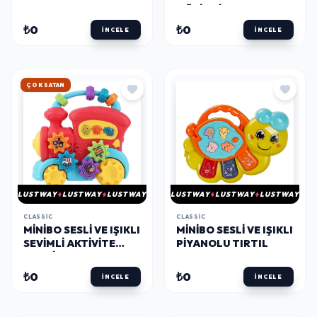
MÜZIK KITABI
₺0
₺0
İNCELE
İNCELE
HIZLI KARGO
LUSTWAY
LUSTWAY
LUSTWAY
LUSTWAY
LUSTWAY
LUSTWAY
CLASSIC
CLASSIC
MINIBO SESLI VE IŞIKLI
MINIBO SESLI VE IŞIKLI
SEVIMLI AKTIVITE
PIYANOLU TIRTIL
TRENI
₺0
₺0
İNCELE
İNCELE