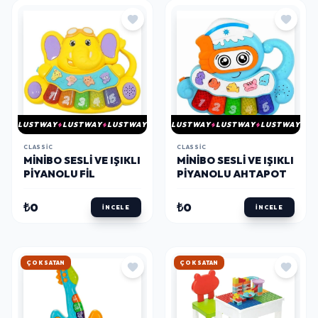
LUSTWAY
LUSTWAY
LUSTWAY
LUSTWAY
LUSTWAY
LUSTWAY
CLASSIC
CLASSIC
MINIBO SESLI VE IŞIKLI
MINIBO SESLI VE IŞIKLI
PIYANOLU FIL
PIYANOLU AHTAPOT
₺0
₺0
İNCELE
İNCELE
HIZLI KARGO
HIZLI KARGO