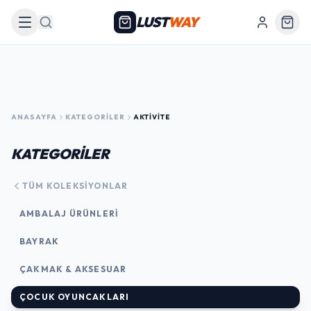
LUST
WAY
Arama
ANASAYFA
KATEGORILER
AKTIVITE
KATEGORİLER
TÜM KOLEKSIYONLAR
AMBALAJ ÜRÜNLERI
BAYRAK
ÇAKMAK & AKSESUAR
ÇOCUK OYUNCAKLARI