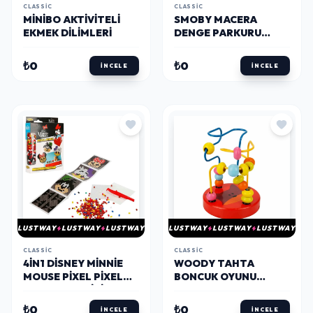
CLASSIC
CLASSIC
MINIBO AKTIVITELI
SMOBY MACERA
EKMEK DILIMLERI
DENGE PARKURU
7600840400
₺0
₺0
İNCELE
İNCELE
LUSTWAY
LUSTWAY
LUSTWAY
LUSTWAY
LUSTWAY
LUSTWAY
CLASSIC
CLASSIC
4IN1 DISNEY MINNIE
WOODY TAHTA
MOUSE PIXEL PIXEL
BONCUK OYUNU
BONCUK AKTIVITE VE
ORMAN HAYVANLARI
OYUNCAK SETI
S00000575
₺0
₺0
İNCELE
İNCELE