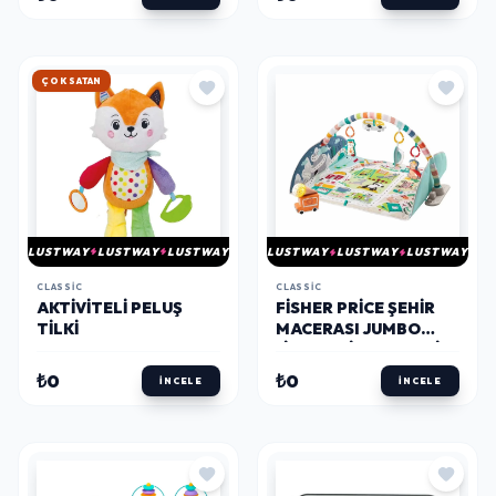
HIZLI KARGO
LUSTWAY
LUSTWAY
LUSTWAY
LUSTWAY
LUSTWAY
LUSTWAY
CLASSIC
CLASSIC
AKTIVITELI PELUŞ
FISHER PRICE ŞEHIR
TILKI
MACERASI JUMBO
JIMNASTIK MERKEZI
GJD41
₺0
₺0
İNCELE
İNCELE