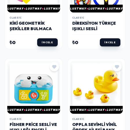
LUSTWAY
LUSTWAY
LUSTWAY
LUSTWAY
LUSTWAY
LUSTWAY
CLASSIC
CLASSIC
KIKI GEOMETRIK
DIREKSIYON TÜRKÇE
ŞEKILLER BULMACA
IŞIKLI SESLI
₺0
₺0
İNCELE
İNCELE
LUSTWAY
LUSTWAY
LUSTWAY
LUSTWAY
LUSTWAY
LUSTWAY
CLASSIC
CLASSIC
FISHER PRICE SESLI VE
OPPLA SEVIMLI VINIL