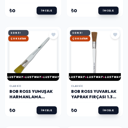
₺0
₺0
İNCELE
İNCELE
SON 3!
SON 3!
HIZLI KARGO
HIZLI KARGO
LUSTWAY
LUSTWAY
LUSTWAY
LUSTWAY
LUSTWAY
LUSTWAY
CLASSIC
CLASSIC
BOB ROSS YUMUŞAK
BOB ROSS YUVARLAK
HARMANLAMA
YAPRAK FIRÇASI 1.3
FIRÇASI 2.5 CM.
CM.
₺0
₺0
İNCELE
İNCELE