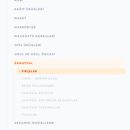
HOBİ
KAĞIT ÜRÜNLERI
MAKET
MARKÖRLER
MASAÜSTÜ GEREÇLERI
OFIS ÜRÜNLERI
OKUL VE OKUL ÖNCESİ
SANATSAL
- FIRÇALAR
- LINOL - GRAVÜR BASKI
- RESIM MALZEMELERI
- SANATSAL BOYALAR
- SANATSAL DEFTERLER VE KAĞITLAR
- SANATSAL YARDIMCILAR
- TUVALLER
SERAMİK-MODELLEME