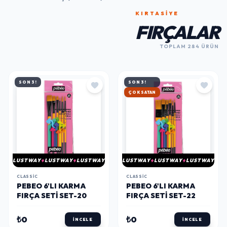
KIRTASİYE
FIRÇALAR
TOPLAM 284 ÜRÜN
SON 3!
SON 3!
HIZLI KARGO
LUSTWAY
LUSTWAY
LUSTWAY
LUSTWAY
LUSTWAY
LUSTWAY
CLASSIC
CLASSIC
PEBEO 6'LI KARMA
PEBEO 6'LI KARMA
FIRÇA SETI SET-20
FIRÇA SETI SET-22
₺0
₺0
İNCELE
İNCELE