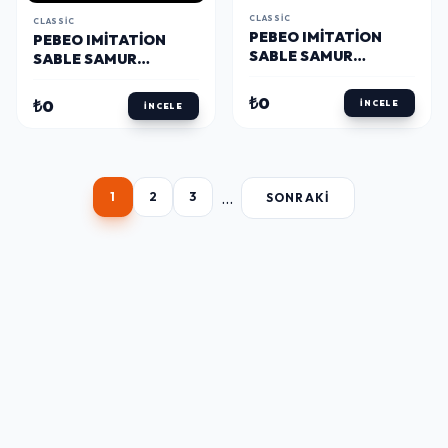
CLASSIC
CLASSIC
PEBEO IMITATION
PEBEO IMITATION
SABLE SAMUR
SABLE SAMUR
YUVARLAK UÇLU
YUVARLAK UÇLU
FIRÇA NO: 00000
FIRÇA NO: 2
₺0
₺0
İNCELE
İNCELE
...
1
2
3
SONRAKI