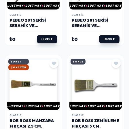
LUSTWAY
LUSTWAY
LUSTWAY
LUSTWAY
LUSTWAY
LUSTWAY
CLASSIC
CLASSIC
PEBEO 281 SERISI
PEBEO 281 SERISI
SERAMIK VE
SERAMIK VE
SULUBOYA FIRÇASI
SULUBOYA FIRÇASI
NO:2
NO:1
₺0
₺0
İNCELE
İNCELE
SON 3!
SON 3!
HIZLI KARGO
LUSTWAY
LUSTWAY
LUSTWAY
LUSTWAY
LUSTWAY
LUSTWAY
CLASSIC
CLASSIC
BOB ROSS MANZARA
BOB ROSS ZEMINLEME
FIRÇASI 2.5 CM.
FIRÇASI 5 CM.