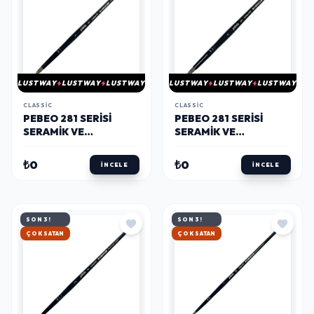
LUSTWAY
LUSTWAY
LUSTWAY
LUSTWAY
LUSTWAY
LUSTWAY
CLASSIC
CLASSIC
PEBEO 281 SERISI
PEBEO 281 SERISI
SERAMIK VE
SERAMIK VE
SULUBOYA FIRÇASI
SULUBOYA FIRÇASI
NO:3
NO:4
₺0
₺0
İNCELE
İNCELE
SON 3!
SON 3!
HIZLI KARGO
HIZLI KARGO