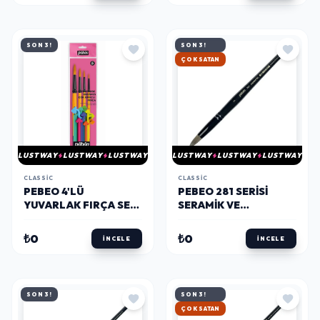
SON 3!
SON 3!
HIZLI KARGO
LUSTWAY
LUSTWAY
LUSTWAY
LUSTWAY
LUSTWAY
LUSTWAY
CLASSIC
CLASSIC
PEBEO 4'LÜ
PEBEO 281 SERISI
YUVARLAK FIRÇA SETI
SERAMIK VE
(2,5,8,12) SET-21
SULUBOYA FIRÇASI
NO:5
₺0
₺0
İNCELE
İNCELE
SON 3!
SON 3!
HIZLI KARGO