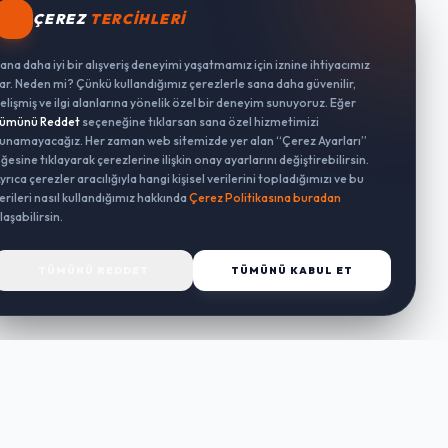
ÇEREZ
TERCIHLERI
ana daha iyi bir alışveriş deneyimi yaşatmamız için iznine ihtiyacımız
ar. Neden mi? Çünkü kullandığımız çerezlerle sana daha güvenilir,
elişmiş ve ilgi alanlarına yönelik özel bir deneyim sunuyoruz. Eğer
ümünü Reddet
seçeneğine tıklarsan sana özel hizmetimizi
unamayacağız. Her zaman web sitemizde yer alan “Çerez Ayarları”
ğesine tıklayarak çerezlerine ilişkin onay ayarlarını değiştirebilirsin.
yrıca çerezler aracılığıyla hangi kişisel verilerini topladığımızı ve bu
erileri nasıl kullandığımız hakkında
Çerez Politikasına buradan
laşabilirsin.
TÜMÜNÜ REDDET
TÜMÜNÜ KABUL ET