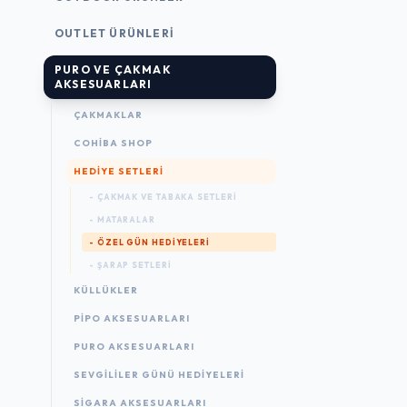
OUTLET ÜRÜNLERI
PURO VE ÇAKMAK
AKSESUARLARI
ÇAKMAKLAR
COHIBA SHOP
HEDIYE SETLERI
- ÇAKMAK VE TABAKA SETLERI
- MATARALAR
- ÖZEL GÜN HEDIYELERI
- ŞARAP SETLERI
KÜLLÜKLER
PIPO AKSESUARLARI
PURO AKSESUARLARI
SEVGILILER GÜNÜ HEDIYELERI
SIGARA AKSESUARLARI