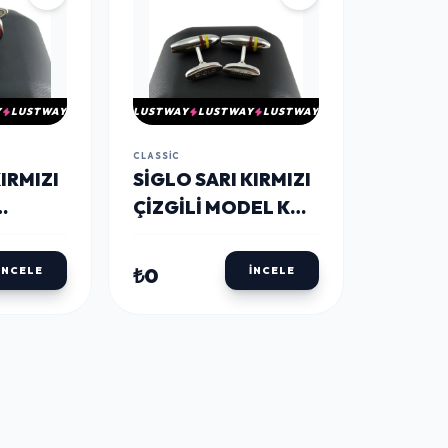
Y
LUSTWAY
LUSTWAY
LUSTWAY
LUSTWAY
CLASSIC
IRMIZI
SİGLO SARI KIRMIZI
ÇIZGILI MODEL KOL
DÜĞMESI
₺0
İNCELE
İNCELE