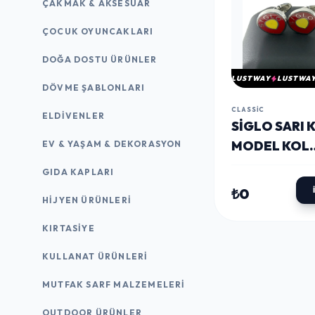
ÇAKMAK & AKSESUAR
ÇOCUK OYUNCAKLARI
DOĞA DOSTU ÜRÜNLER
LUSTWAY
LUSTWA
DÖVME ŞABLONLARI
CLASSIC
ELDIVENLER
SİGLO SARI K
MODEL KOL
EV & YAŞAM & DEKORASYON
DÜĞMESI
GIDA KAPLARI
₺0
HIJYEN ÜRÜNLERI
KIRTASİYE
KULLANAT ÜRÜNLERI
MUTFAK SARF MALZEMELERI
OUTDOOR ÜRÜNLER