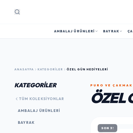
Arama
AMBALAJ ÜRÜNLERI
BAYRAK
ÇA
ANASAYFA
KATEGORILER
ÖZEL GÜN HEDIYELERI
KATEGORİLER
PURO VE ÇAKMAK
ÖZEL 
TÜM KOLEKSIYONLAR
AMBALAJ ÜRÜNLERI
BAYRAK
SON 3!