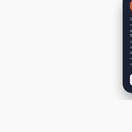
S
v
g
T
s
ö
A
v
u