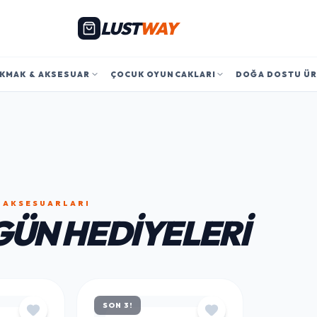
LUST
WAY
KMAK & AKSESUAR
ÇOCUK OYUNCAKLARI
DOĞA DOSTU Ü
 AKSESUARLARI
GÜN HEDIYELERI
SON 3!