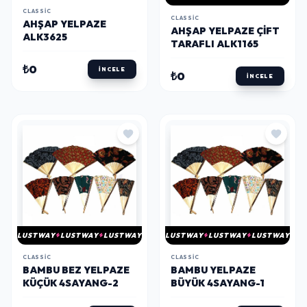
CLASSIC
CLASSIC
AHŞAP YELPAZE
AHŞAP YELPAZE ÇIFT
ALK3625
TARAFLI ALK1165
₺0
İNCELE
₺0
İNCELE
LUSTWAY
LUSTWAY
LUSTWAY
LUSTWAY
LUSTWAY
LUSTWAY
CLASSIC
CLASSIC
BAMBU BEZ YELPAZE
BAMBU YELPAZE
KÜÇÜK 4SAYANG-2
BÜYÜK 4SAYANG-1