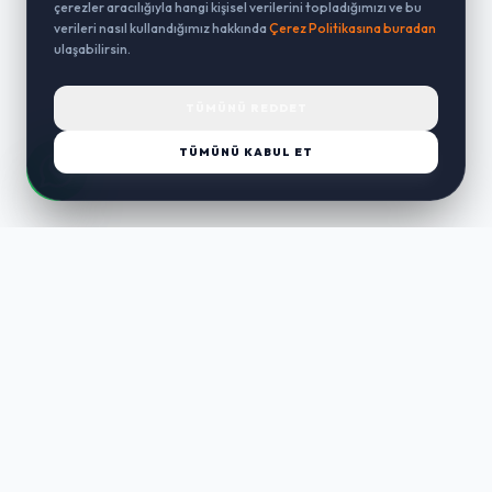
çerezler aracılığıyla hangi kişisel verilerini topladığımızı ve bu
verileri nasıl kullandığımız hakkında
Çerez Politikasına buradan
ulaşabilirsin.
TÜMÜNÜ REDDET
TÜMÜNÜ KABUL ET
LUST
WAY
Kaliteli ürünler, özenli paketleme ve hızlı teslimat ile alışverişin en
keyifli hali. Size özel seçenekleri keşfedin.