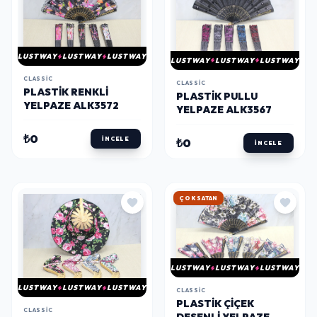
LUSTWAY
LUSTWAY
LUSTWAY
LUSTWAY
LUSTWAY
LUSTWAY
CLASSIC
CLASSIC
PLASTIK RENKLI
PLASTIK PULLU
YELPAZE ALK3572
YELPAZE ALK3567
₺0
İNCELE
₺0
İNCELE
HIZLI KARGO
LUSTWAY
LUSTWAY
LUSTWAY
LUSTWAY
LUSTWAY
LUSTWAY
CLASSIC
PLASTIK ÇIÇEK
CLASSIC