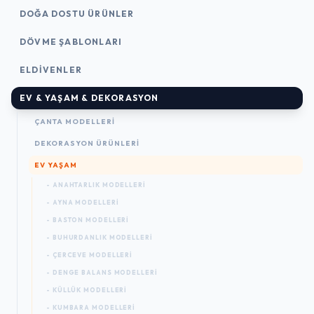
DOĞA DOSTU ÜRÜNLER
DÖVME ŞABLONLARI
ELDIVENLER
EV & YAŞAM & DEKORASYON
ÇANTA MODELLERI
DEKORASYON ÜRÜNLERI
EV YAŞAM
- ANAHTARLIK MODELLERI
- AYNA MODELLERI
- BASTON MODELLERI
- BUHURDANLIK MODELLERI
- ÇERCEVE MODELLERI
- DENGE BALANS MODELLERI
- KÜLLÜK MODELLERI
- KUMBARA MODELLERI