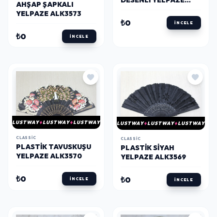
DESENLI YELPAZE
AHŞAP ŞAPKALI
ALK3571
YELPAZE ALK3573
₺0
İNCELE
₺0
İNCELE
LUSTWAY
LUSTWAY
LUSTWAY
LUSTWAY
LUSTWAY
LUSTWAY
CLASSIC
CLASSIC
PLASTIK TAVUSKUŞU
PLASTIK SIYAH
YELPAZE ALK3570
YELPAZE ALK3569
₺0
₺0
İNCELE
İNCELE