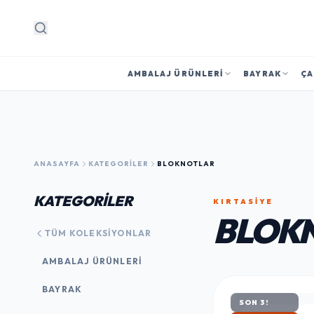
Arama
AMBALAJ ÜRÜNLERI
BAYRAK
ÇA
ANASAYFA
KATEGORILER
BLOKNOTLAR
KATEGORİLER
KIRTASİYE
BLOK
TÜM KOLEKSIYONLAR
AMBALAJ ÜRÜNLERI
BAYRAK
SON 3!