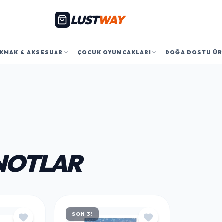
LUST
WAY
KMAK & AKSESUAR
ÇOCUK OYUNCAKLARI
DOĞA DOSTU Ü
NOTLAR
SON 3!