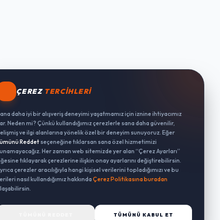
ÇEREZ
TERCIHLERI
ana daha iyi bir alışveriş deneyimi yaşatmamız için iznine ihtiyacımız
ar. Neden mi? Çünkü kullandığımız çerezlerle sana daha güvenilir,
elişmiş ve ilgi alanlarına yönelik özel bir deneyim sunuyoruz. Eğer
ümünü Reddet
seçeneğine tıklarsan sana özel hizmetimizi
unamayacağız. Her zaman web sitemizde yer alan “Çerez Ayarları”
ğesine tıklayarak çerezlerine ilişkin onay ayarlarını değiştirebilirsin.
yrıca çerezler aracılığıyla hangi kişisel verilerini topladığımızı ve bu
erileri nasıl kullandığımız hakkında
Çerez Politikasına buradan
laşabilirsin.
TÜMÜNÜ REDDET
TÜMÜNÜ KABUL ET