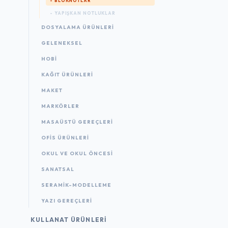
- BLOKNOTLAR
- YAPIŞKAN NOTLUKLAR
DOSYALAMA ÜRÜNLERI
GELENEKSEL
HOBİ
KAĞIT ÜRÜNLERI
MAKET
MARKÖRLER
MASAÜSTÜ GEREÇLERI
OFIS ÜRÜNLERI
OKUL VE OKUL ÖNCESİ
SANATSAL
SERAMİK-MODELLEME
YAZI GEREÇLERI
KULLANAT ÜRÜNLERI