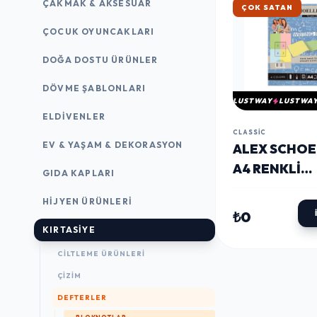
ÇAKMAK & AKSESUAR
ÇOK SATAN
ÇOCUK OYUNCAKLARI
DOĞA DOSTU ÜRÜNLER
DÖVME ŞABLONLARI
LUSTWAY
LUSTWA
ELDIVENLER
CLASSIC
EV & YAŞAM & DEKORASYON
ALEX SCHOE
A4 RENKLI
GIDA KAPLARI
BLOKNOT 80
HIJYEN ÜRÜNLERI
KARELI 60'LI
₺0
KIRTASİYE
CILTLEME ÜRÜNLERI
ÇİZİM
DEFTERLER