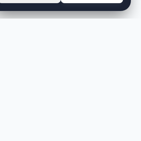
MÜŞTERI HIZMETLERI
Sipariş Takibi
İade ve Değişim
Sıkça Sorulan Sorular
Banka Hesaplarımız
Sipariş Takibi