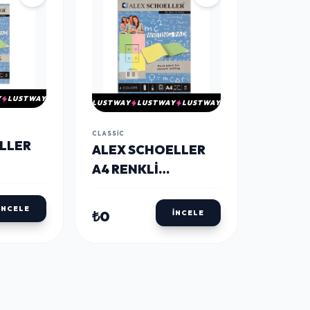
Y
LUSTWAY
LUSTWAY
LUSTWAY
LUSTWAY
CLASSIC
LLER
ALEX SCHOELLER
A4 RENKLI
 GR.
BLOKNOT 80 GR.
ÇIZGILI 60'LI
İNCELE
₺0
İNCELE