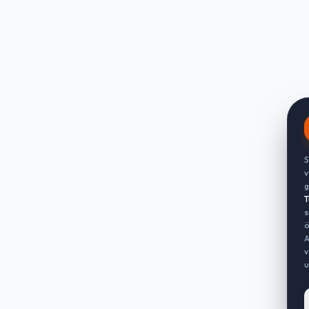
S
v
g
T
s
ö
A
v
u