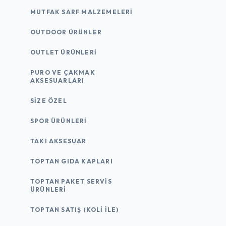
MUTFAK SARF MALZEMELERI
OUTDOOR ÜRÜNLER
OUTLET ÜRÜNLERI
PURO VE ÇAKMAK
AKSESUARLARI
SIZE ÖZEL
SPOR ÜRÜNLERI
TAKI AKSESUAR
TOPTAN GIDA KAPLARI
TOPTAN PAKET SERVIS
ÜRÜNLERI
TOPTAN SATIŞ (KOLI İLE)