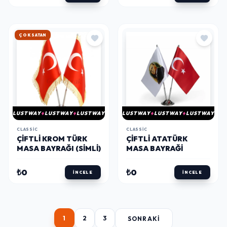
HIZLI KARGO
LUSTWAY
LUSTWAY
LUSTWAY
LUSTWAY
LUSTWAY
LUSTWAY
CLASSIC
CLASSIC
ÇIFTLI KROM TÜRK
ÇIFTLI ATATÜRK
MASA BAYRAĞI (SİMLİ)
MASA BAYRAĞI
₺0
₺0
İNCELE
İNCELE
1
2
3
SONRAKI