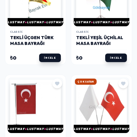
LUSTWAY
LUSTWAY
LUSTWAY
LUSTWAY
LUSTWAY
LUSTWAY
CLASSIC
CLASSIC
TEKLI ÜÇGEN TÜRK
TEKLI YEŞIL ÜÇHILAL
MASA BAYRAĞI
MASA BAYRAĞI
₺0
₺0
İNCELE
İNCELE
HIZLI KARGO
LUSTWAY
LUSTWAY
LUSTWAY
LUSTWAY
LUSTWAY
LUSTWAY