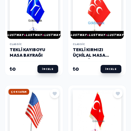
LUSTWAY
LUSTWAY
LUSTWAY
LUSTWAY
LUSTWAY
LUSTWAY
CLASSIC
CLASSIC
TEKLI KAYIBOYU
TEKLI KIRMIZI
MASA BAYRAĞI
ÜÇHILAL MASA
BAYRAĞI
₺0
₺0
İNCELE
İNCELE
HIZLI KARGO