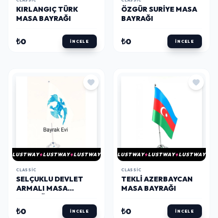
CLASSIC
CLASSIC
KIRLANGIÇ TÜRK
ÖZGÜR SURIYE MASA
MASA BAYRAĞI
BAYRAĞI
₺0
₺0
İNCELE
İNCELE
LUSTWAY
LUSTWAY
LUSTWAY
LUSTWAY
LUSTWAY
LUSTWAY
CLASSIC
CLASSIC
SELÇUKLU DEVLET
TEKLI AZERBAYCAN
ARMALI MASA
MASA BAYRAĞI
BAYRAĞI
₺0
₺0
İNCELE
İNCELE