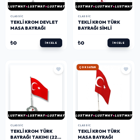
LUSTWAY
LUSTWAY
LUSTWAY
LUSTWAY
LUSTWAY
LUSTWAY
CLASSIC
CLASSIC
TEKLI KROM DEVLET
TEKLI KROM TÜRK
MASA BAYRAĞI
BAYRAĞI SİMLİ
₺0
₺0
İNCELE
İNCELE
HIZLI KARGO
LUSTWAY
LUSTWAY
LUSTWAY
LUSTWAY
LUSTWAY
LUSTWAY
CLASSIC
CLASSIC
TEKLI KROM TÜRK
TEKLI KROM TÜRK
BAYRAĞI TAKIMI (22,5
MASA BAYRAĞI