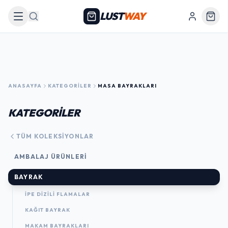
LUST
WAY
Arama
ANASAYFA
KATEGORILER
MASA BAYRAKLARI
KATEGORİLER
TÜM KOLEKSIYONLAR
AMBALAJ ÜRÜNLERI
BAYRAK
İPE DİZİLİ FLAMALAR
KAĞIT BAYRAK
MAKAM BAYRAKLARI