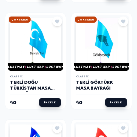
HIZLI KARGO
HIZLI KARGO
LUSTWAY
LUSTWAY
LUSTWAY
LUSTWAY
LUSTWAY
LUSTWAY
CLASSIC
CLASSIC
TEKLI DOĞU
TEKLI GÖKTÜRK
TÜRKISTAN MASA
MASA BAYRAĞI
BAYRAĞI
(GÖKBAYRAK)
₺0
₺0
İNCELE
İNCELE