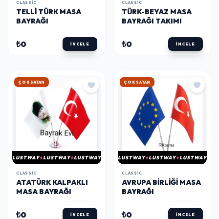
CLASSIC
CLASSIC
TELLI TÜRK MASA
TÜRK-BEYAZ MASA
BAYRAĞI
BAYRAĞI TAKIMI
₺0
₺0
İNCELE
İNCELE
HIZLI KARGO
HIZLI KARGO
LUSTWAY
LUSTWAY
LUSTWAY
LUSTWAY
LUSTWAY
LUSTWAY
CLASSIC
CLASSIC
ATATÜRK KALPAKLI
AVRUPA BIRLIĞI MASA
MASA BAYRAĞI
BAYRAĞI
₺0
₺0
İNCELE
İNCELE