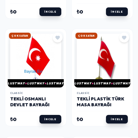
CM)
₺0
₺0
İNCELE
İNCELE
HIZLI KARGO
HIZLI KARGO
LUSTWAY
LUSTWAY
LUSTWAY
LUSTWAY
LUSTWAY
LUSTWAY
CLASSIC
CLASSIC
TEKLI OSMANLI
TEKLI PLASTIK TÜRK
DEVLET BAYRAĞI
MASA BAYRAĞI
₺0
₺0
İNCELE
İNCELE