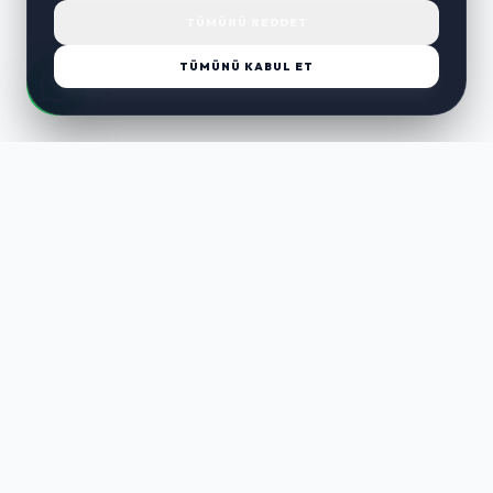
TÜMÜNÜ REDDET
TÜMÜNÜ KABUL ET
LUST
WAY
Kaliteli ürünler, özenli paketleme ve hızlı teslimat ile alışverişin en
keyifli hali. Size özel seçenekleri keşfedin.