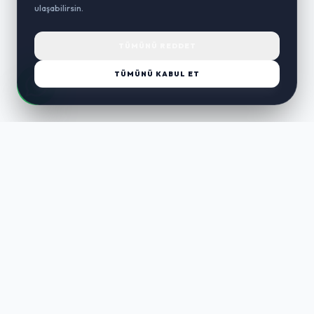
ulaşabilirsin.
TÜMÜNÜ REDDET
TÜMÜNÜ KABUL ET
LUST
WAY
Kaliteli ürünler, özenli paketleme ve hızlı teslimat ile alışverişin en
keyifli hali. Size özel seçenekleri keşfedin.