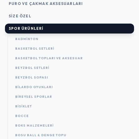
PURO VE ÇAKMAK AKSESUARLARI
SIZE ÖZEL
SPOR ÜRÜNLERI
BADMINTON
BASKETBOL SETLERI
BASKETBOL TOPLARI VE AKSESUAR
BEYZBOL SETLERI
BEYZBOL SOPASI
BILARDO OYUNLARI
BIREYSEL SPORLAR
BISIKLET
BOCCE
BOKS MALZEMELERI
BOSU BALL & DENGE TOPU