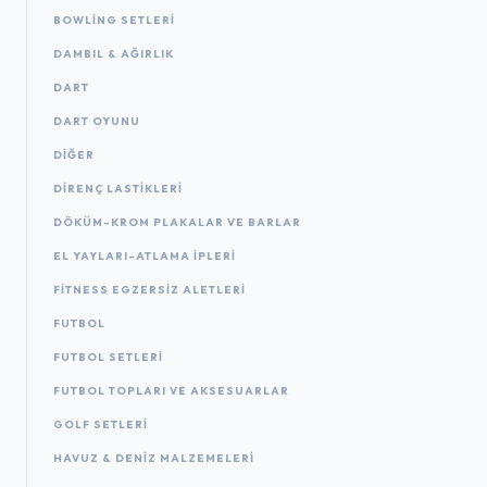
BOWLING SETLERI
DAMBIL & AĞIRLIK
DART
DART OYUNU
DIĞER
DIRENÇ LASTIKLERI
DÖKÜM-KROM PLAKALAR VE BARLAR
EL YAYLARI-ATLAMA IPLERI
FITNESS EGZERSIZ ALETLERI
FUTBOL
FUTBOL SETLERI
FUTBOL TOPLARI VE AKSESUARLAR
GOLF SETLERI
HAVUZ & DENIZ MALZEMELERI