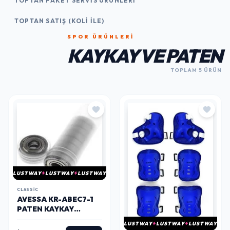
TOPTAN PAKET SERVIS ÜRÜNLERI
TOPTAN SATIŞ (KOLI İLE)
SPOR ÜRÜNLERI
KAYKAY VE PATEN
TOPLAM 5 ÜRÜN
LUSTWAY
LUSTWAY
LUSTWAY
CLASSIC
AVESSA KR-ABEC7-1
PATEN KAYKAY
TEKERLEK RULMANI
LUSTWAY
LUSTWAY
LUSTWAY
TÜPTE 8LI