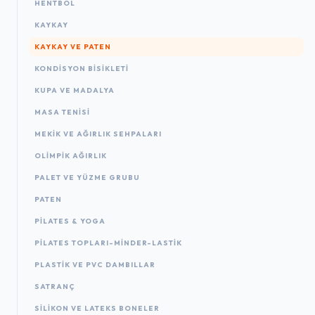
HENTBOL
KAYKAY
KAYKAY VE PATEN
KONDISYON BISIKLETI
KUPA VE MADALYA
MASA TENISI
MEKIK VE AĞIRLIK SEHPALARI
OLIMPIK AĞIRLIK
PALET VE YÜZME GRUBU
PATEN
PILATES & YOGA
PILATES TOPLARI-MINDER-LASTIK
PLASTIK VE PVC DAMBILLAR
SATRANÇ
SILIKON VE LATEKS BONELER