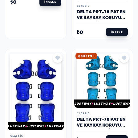
₺0
İNCELE
CLASSIC
DELTA PRT-78 PATEN
VE KAYKAY KORUYUCU
SET MAVI L BEDEN
₺0
İNCELE
ÇOK SATAN
LUSTWAY
LUSTWAY
LUSTWAY
CLASSIC
DELTA PRT-78 PATEN
VE KAYKAY KORUYUCU
LUSTWAY
LUSTWAY
LUSTWAY
SET AÇIK MAVI L
BEDEN
CLASSIC