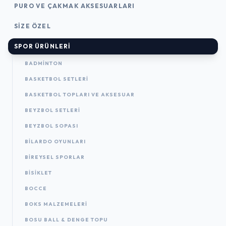
PURO VE ÇAKMAK AKSESUARLARI
SIZE ÖZEL
SPOR ÜRÜNLERI
BADMINTON
BASKETBOL SETLERI
BASKETBOL TOPLARI VE AKSESUAR
BEYZBOL SETLERI
BEYZBOL SOPASI
BILARDO OYUNLARI
BIREYSEL SPORLAR
BISIKLET
BOCCE
BOKS MALZEMELERI
BOSU BALL & DENGE TOPU