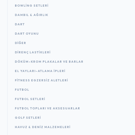
BOWLING SETLERI
DAMBIL & AĞIRLIK
DART
DART OYUNU
DIĞER
DIRENÇ LASTIKLERI
DÖKÜM-KROM PLAKALAR VE BARLAR
EL YAYLARI-ATLAMA IPLERI
FITNESS EGZERSIZ ALETLERI
FUTBOL
FUTBOL SETLERI
FUTBOL TOPLARI VE AKSESUARLAR
GOLF SETLERI
HAVUZ & DENIZ MALZEMELERI