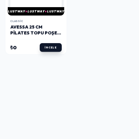
LUSTWAY
LUSTWAY
LUSTWAY
CLASSIC
AVESSA 25 CM
PILATES TOPU POŞET
AMBALAJ BPT-25
KIRMIZI
₺0
İNCELE