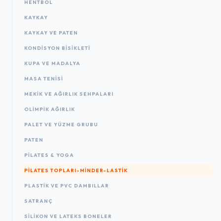
HENTBOL
KAYKAY
KAYKAY VE PATEN
KONDISYON BISIKLETI
KUPA VE MADALYA
MASA TENISI
MEKIK VE AĞIRLIK SEHPALARI
OLIMPIK AĞIRLIK
PALET VE YÜZME GRUBU
PATEN
PILATES & YOGA
PILATES TOPLARI-MINDER-LASTIK
PLASTIK VE PVC DAMBILLAR
SATRANÇ
SILIKON VE LATEKS BONELER