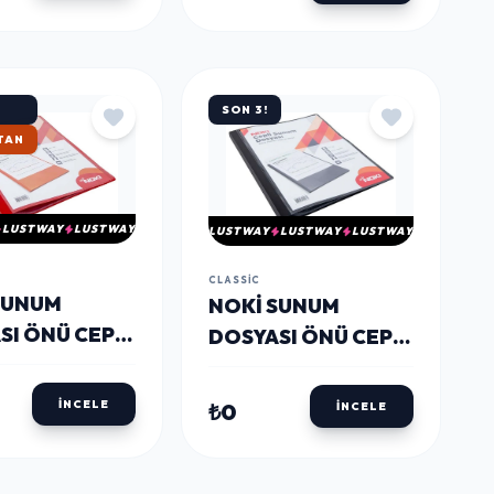
SON 3!
TAN
LUSTWAY
LUSTWAY
LUSTWAY
LUSTWAY
LUSTWAY
CLASSIC
SUNUM
NOKI SUNUM
SI ÖNÜ CEPLI
DOSYASI ÖNÜ CEPLI
 KIRMIZI
100'LÜ SIYAH
İNCELE
₺0
İNCELE