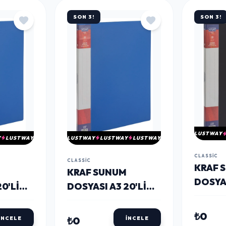
SON 3!
SON 3!
LUSTWAY
Y
LUSTWAY
LUSTWAY
LUSTWAY
LUSTWAY
CLASSIC
CLASSIC
KRAF 
KRAF SUNUM
DOSYAS
0'LI
DOSYASI A3 20'LI
SİYAH
MAVİ
₺0
₺0
İNCELE
İNCELE