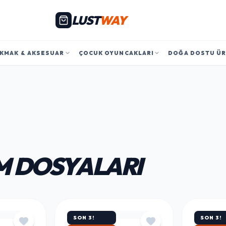
LUST
WAY
KMAK & AKSESUAR
ÇOCUK OYUNCAKLARI
DOĞA DOSTU Ü
 DOSYALARI
SON 3!
SON 3!