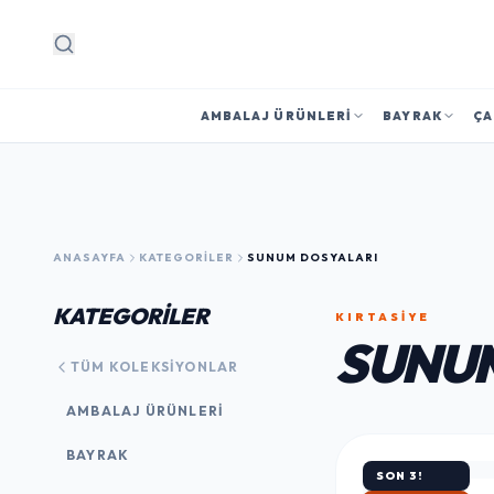
Arama
AMBALAJ ÜRÜNLERI
BAYRAK
ÇA
ANASAYFA
KATEGORILER
SUNUM DOSYALARI
KATEGORİLER
KIRTASİYE
SUNUM
TÜM KOLEKSIYONLAR
AMBALAJ ÜRÜNLERI
BAYRAK
SON 3!