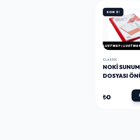
SON 3!
LUSTWAY
LUSTWA
CLASSIC
NOKI SUNUM
DOSYASI ÖN
20'LI KIRMIZ
₺0