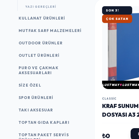
YAZI GEREÇLERI
SON 3!
KULLANAT ÜRÜNLERI
ÇOK SATAN
MUTFAK SARF MALZEMELERI
OUTDOOR ÜRÜNLER
OUTLET ÜRÜNLERI
PURO VE ÇAKMAK
AKSESUARLARI
LUSTWAY
LUSTWA
SIZE ÖZEL
SPOR ÜRÜNLERI
CLASSIC
KRAF SUNUM
TAKI AKSESUAR
DOSYASI A3 2
SİYAH
TOPTAN GIDA KAPLARI
₺0
TOPTAN PAKET SERVIS