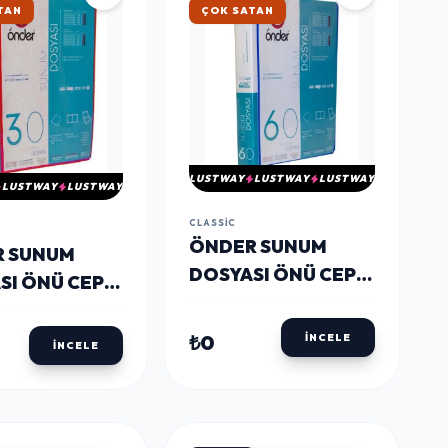
TAN
ÇOK SATAN
LUSTWAY
LUSTWAY
LUSTWAY
LUSTWAY
LUSTWAY
CLASSIC
ÖNDER SUNUM
 SUNUM
DOSYASI ÖNÜ CEPLI
SI ÖNÜ CEPLI
A4 60'LI ***
LU
₺0
İNCELE
İNCELE