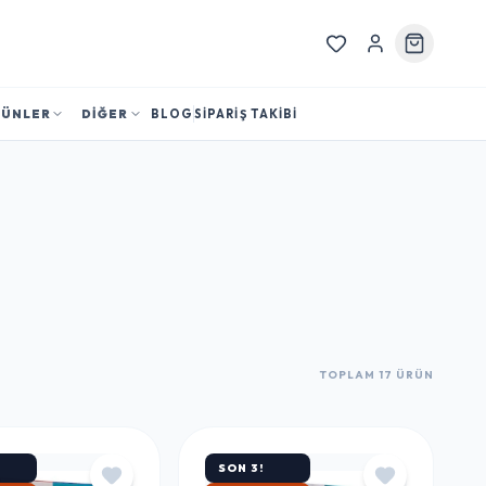
RÜNLER
DİĞER
BLOG
SİPARİŞ TAKİBİ
TOPLAM 17 ÜRÜN
SON 3!