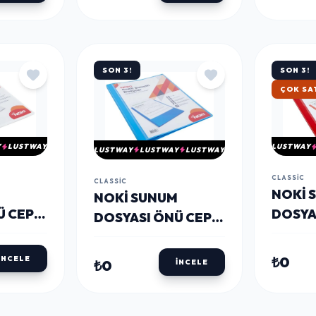
SON 3!
SON 3!
ÇOK SA
Y
LUSTWAY
LUSTWAY
LUSTWAY
LUSTWAY
LUSTWAY
CLASSIC
CLASSIC
NOKI 
NOKI SUNUM
Ü CEPLI
DOSYA
DOSYASI ÖNÜ CEPLI
Z
100'LÜ
100'LÜ MAVI
₺0
İNCELE
₺0
İNCELE