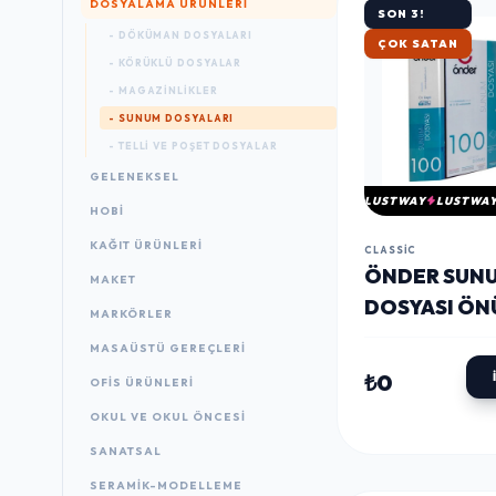
DOSYALAMA ÜRÜNLERI
SON 3!
- DÖKÜMAN DOSYALARI
ÇOK SATAN
- KÖRÜKLÜ DOSYALAR
- MAGAZINLIKLER
- SUNUM DOSYALARI
- TELLI VE POŞET DOSYALAR
GELENEKSEL
LUSTWAY
LUSTWA
HOBİ
KAĞIT ÜRÜNLERI
CLASSIC
ÖNDER SUN
MAKET
DOSYASI ÖN
MARKÖRLER
A4 100'LÜ Sİ
MASAÜSTÜ GEREÇLERI
(1230-3)
₺0
OFIS ÜRÜNLERI
OKUL VE OKUL ÖNCESİ
SANATSAL
SERAMİK-MODELLEME