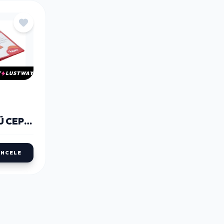
Y
LUSTWAY
Ü CEPLI
I
İNCELE