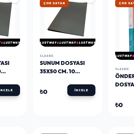
ÇOK SATAN
ÇOK SA
Y
LUSTWAY
LUSTWAY
LUSTWAY
LUSTWAY
LUSTWAY
CLASSIC
ASI
SUNUM DOSYASI
CLASSIC
0
35X50 CM. 10
ÖNDER
AH
YAPRAK SIYAH
DOSYA
₺0
İNCELE
İNCELE
A4 30'
₺0