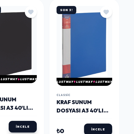
SON 3!
LUSTWAY
LUSTWAY
LUSTWAY
LUSTWAY
LUSTWAY
CLASSIC
SUNUM
KRAF SUNUM
I A3 40'LI
DOSYASI A3 40'LI
MAVİ
İNCELE
₺0
İNCELE