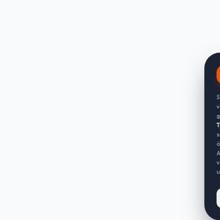
S
v
g
T
s
ö
A
v
u