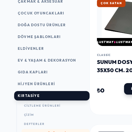
ÇAKMAK & AKSESUAR
ÇOK SATAN
ÇOCUK OYUNCAKLARI
DOĞA DOSTU ÜRÜNLER
DÖVME ŞABLONLARI
LUSTWAY
LUSTWA
ELDIVENLER
CLASSIC
EV & YAŞAM & DEKORASYON
SUNUM DOSY
35X50 CM. 2
GIDA KAPLARI
YAPRAK SIY
HIJYEN ÜRÜNLERI
₺0
KIRTASİYE
CILTLEME ÜRÜNLERI
ÇİZİM
DEFTERLER