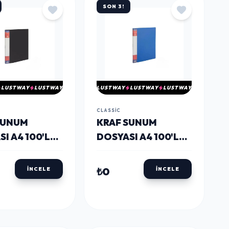
SON 3!
LUSTWAY
LUSTWAY
LUSTWAY
LUSTWAY
LUSTWAY
CLASSIC
SUNUM
KRAF SUNUM
I A4 100'LÜ
DOSYASI A4 100'LÜ
MAVİ
₺0
İNCELE
İNCELE