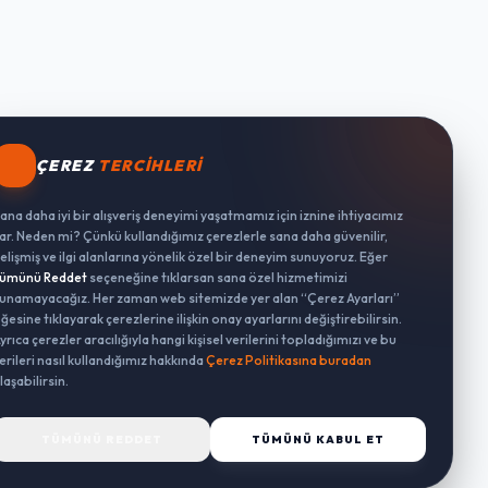
ÇEREZ
TERCIHLERI
ana daha iyi bir alışveriş deneyimi yaşatmamız için iznine ihtiyacımız
ar. Neden mi? Çünkü kullandığımız çerezlerle sana daha güvenilir,
elişmiş ve ilgi alanlarına yönelik özel bir deneyim sunuyoruz. Eğer
ümünü Reddet
seçeneğine tıklarsan sana özel hizmetimizi
unamayacağız. Her zaman web sitemizde yer alan “Çerez Ayarları”
ğesine tıklayarak çerezlerine ilişkin onay ayarlarını değiştirebilirsin.
yrıca çerezler aracılığıyla hangi kişisel verilerini topladığımızı ve bu
erileri nasıl kullandığımız hakkında
Çerez Politikasına buradan
laşabilirsin.
TÜMÜNÜ REDDET
TÜMÜNÜ KABUL ET