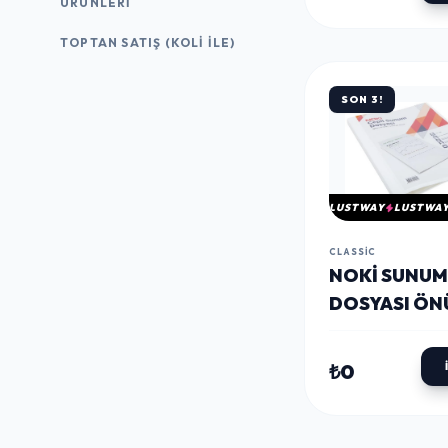
ÜRÜNLERI
TOPTAN SATIŞ (KOLI İLE)
SON 3!
LUSTWAY
LUSTWA
CLASSIC
NOKI SUNUM
DOSYASI ÖN
100'LÜ BEYA
₺0