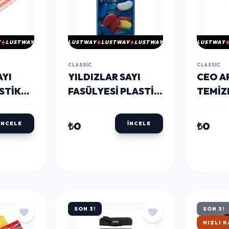
Y
LUSTWAY
LUSTWAY
LUSTWAY
LUSTWAY
LUSTWAY
CLASSIC
CLASSIC
AYI
YILDIZLAR SAYI
CEO A
STIK
FASÜLYESI PLASTIK
TEMIZ
)
KUTULU (017)
ÇIFT 
(CEO-
₺0
₺0
İNCELE
İNCELE
SON 3!
SON 3!
HIZLI 