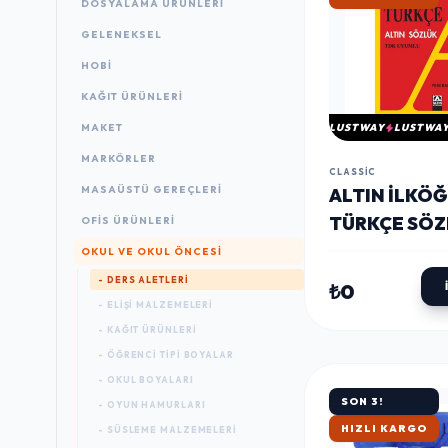
DOSYALAMA ÜRÜNLERI
GELENEKSEL
HOBİ
KAĞIT ÜRÜNLERI
MAKET
LUSTWAY
LUSTWA
MARKÖRLER
CLASSIC
MASAÜSTÜ GEREÇLERI
ALTIN İLKÖ
TÜRKÇE SÖZ
OFIS ÜRÜNLERI
ALTIN KITAP
OKUL VE OKUL ÖNCESİ
YAYINEVI
- DERS ALETLERI
₺0
- ELIŞI MALZEMELERI
- KAĞIT ÜRÜNLERI
- ÖĞRENCI TIPI BOYALAR
- OKUL BOYALARI
SON 3!
- OYUN HAMURLARI
HIZLI KARGO
- SÜSLEME MALZEMELERI