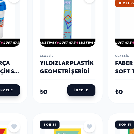
HIZLI 
Y
LUSTWAY
LUSTWAY
LUSTWAY
LUSTWAY
LUSTWAY
CLASSIC
CLASSIC
IRÇA
YILDIZLAR PLASTIK
FABER
ÇIN SU
GEOMETRI ŞERIDI
SOFT 
SETI 4
RENKL
₺0
₺0
İNCELE
İNCELE
SON 3!
SON 3!