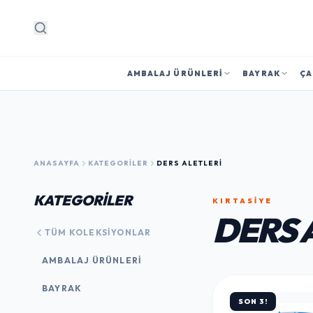
Arama
AMBALAJ ÜRÜNLERI
BAYRAK
ÇA
ANASAYFA
KATEGORILER
DERS ALETLERI
KATEGORİLER
KIRTASİYE
DERS 
TÜM KOLEKSIYONLAR
AMBALAJ ÜRÜNLERI
BAYRAK
SON 3!