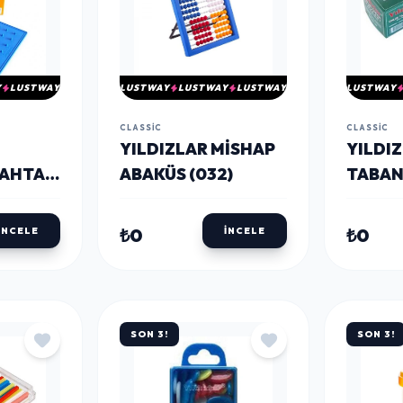
Y
LUSTWAY
LUSTWAY
LUSTWAY
LUSTWAY
LUSTWAY
CLASSIC
CLASSIC
YILDIZLAR MISHAP
YILDI
AHTASI
ABAKÜS (032)
TABAN
(127)
₺0
₺0
İNCELE
İNCELE
SON 3!
SON 3!