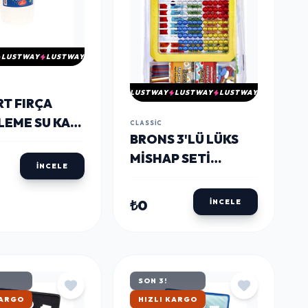
LUSTWAY
LUSTWAY
LUSTWAY
LUSTWAY
LUSTWAY
RT FIRÇA
LEME SU KABI
CLASSIC
BRONS 3'LÜ LÜKS
BÖLMELI
MISHAP SETI
SU0001)
İNCELE
(ABAKÜS+FASÜLYE+ÇUBUK)
₺0
İNCELE
SON 3!
KARGO
HIZLI KARGO