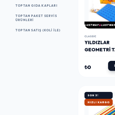
TOPTAN GIDA KAPLARI
TOPTAN PAKET SERVIS
ÜRÜNLERI
LUSTWAY
LUSTWA
TOPTAN SATIŞ (KOLI İLE)
CLASSIC
YILDIZLAR
GEOMETRI T
(122)
₺0
SON 3!
HIZLI KARGO