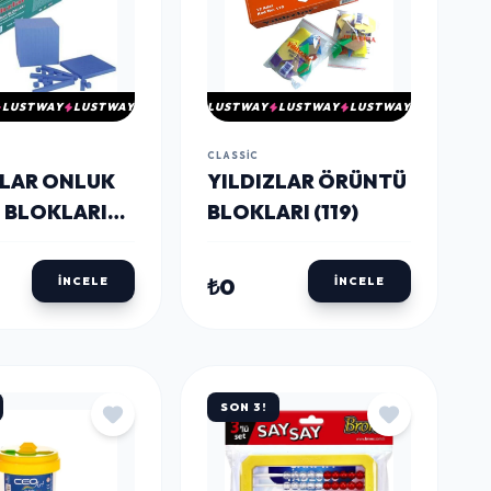
LUSTWAY
LUSTWAY
LUSTWAY
LUSTWAY
LUSTWAY
CLASSIC
ZLAR ONLUK
YILDIZLAR ÖRÜNTÜ
 BLOKLARI
BLOKLARI (119)
₺0
İNCELE
İNCELE
SON 3!