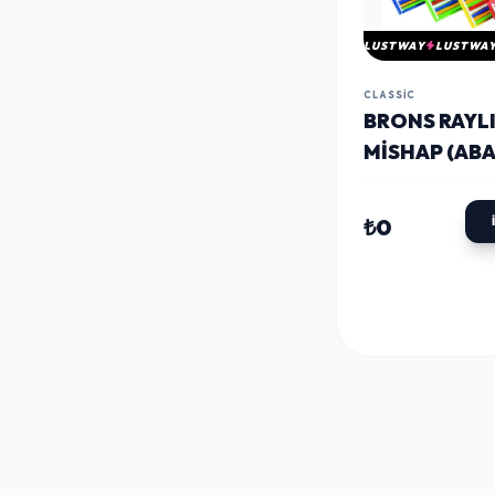
LUSTWAY
LUSTWA
CLASSIC
BRONS RAYL
MISHAP (ABA
₺0