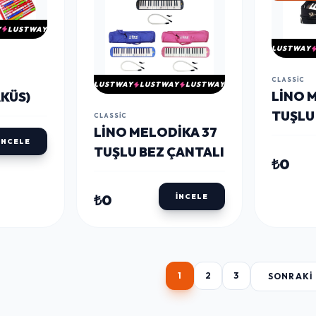
Y
LUSTWAY
LUSTWAY
I
CLASSIC
LUSTWAY
LUSTWAY
LUSTWAY
LINO 
KÜS)
TUŞLU
CLASSIC
LINO MELODIKA 37
ÇANTA
İNCELE
TUŞLU BEZ ÇANTALI
₺0
₺0
İNCELE
1
2
3
SONRAKI