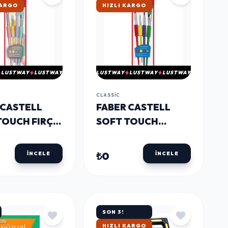
KARGO
HIZLI KARGO
LUSTWAY
LUSTWAY
LUSTWAY
LUSTWAY
LUSTWAY
CLASSIC
 CASTELL
FABER CASTELL
TOUCH FIRÇA
SOFT TOUCH
'LÜ PASTEL
RENKLI FIRÇA SETI
ER
4'LÜ
₺0
İNCELE
İNCELE
SON 3!
HIZLI KARGO