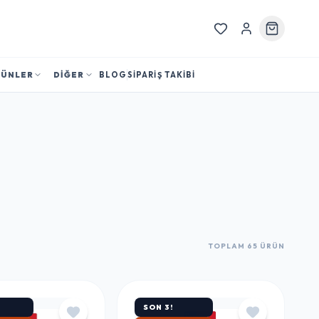
RÜNLER
DİĞER
BLOG
SİPARİŞ TAKİBİ
TOPLAM 65 ÜRÜN
SON 3!