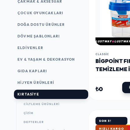
ÇAKMAK & AKSESUAR
ÇOCUK OYUNCAKLARI
DOĞA DOSTU ÜRÜNLER
DÖVME ŞABLONLARI
LUSTWAY
LUSTWA
ELDIVENLER
CLASSIC
EV & YAŞAM & DEKORASYON
BIGPOINT F
TEMIZLEME İ
GIDA KAPLARI
KABI
HIJYEN ÜRÜNLERI
₺0
KIRTASİYE
CILTLEME ÜRÜNLERI
ÇİZİM
SON 3!
DEFTERLER
HIZLI KARGO