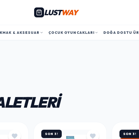
LUST
WAY
KMAK & AKSESUAR
ÇOCUK OYUNCAKLARI
DOĞA DOSTU Ü
ALETLERI
SON 3!
SON 3!