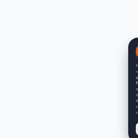
S
v
g
T
s
ö
A
v
u