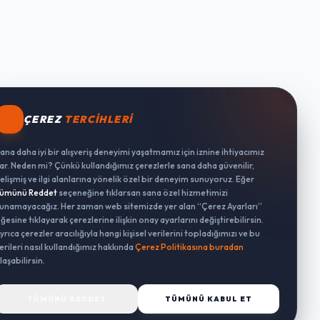
ÇEREZ
TERCIHLERI
ana daha iyi bir alışveriş deneyimi yaşatmamız için iznine ihtiyacımız
ar. Neden mi? Çünkü kullandığımız çerezlerle sana daha güvenilir,
elişmiş ve ilgi alanlarına yönelik özel bir deneyim sunuyoruz. Eğer
ümünü Reddet
seçeneğine tıklarsan sana özel hizmetimizi
unamayacağız. Her zaman web sitemizde yer alan “Çerez Ayarları”
ğesine tıklayarak çerezlerine ilişkin onay ayarlarını değiştirebilirsin.
yrıca çerezler aracılığıyla hangi kişisel verilerini topladığımızı ve bu
erileri nasıl kullandığımız hakkında
Çerez Politikasına buradan
laşabilirsin.
TÜMÜNÜ REDDET
TÜMÜNÜ KABUL ET