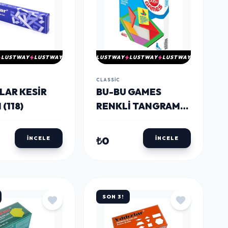
LUSTWAY
LUSTWAY
LUSTWAY
LUSTWAY
LUSTWAY
CLASSIC
LAR KESIR
BU-BU GAMES
 (118)
RENKLI TANGRAM
17X17 CM. (BUBU-
GM0015)
₺0
İNCELE
İNCELE
SON 3!