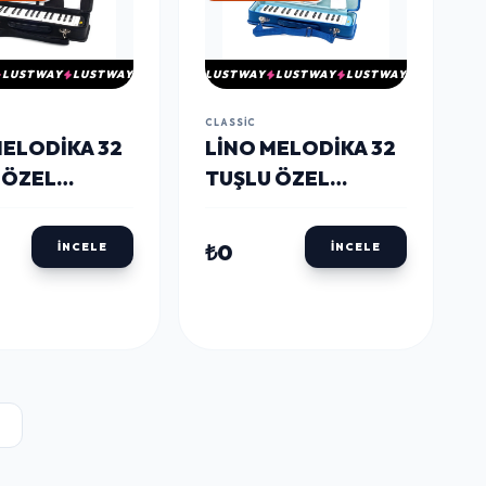
LUSTWAY
LUSTWAY
LUSTWAY
LUSTWAY
LUSTWAY
CLASSIC
MELODIKA 32
LINO MELODIKA 32
 ÖZEL
TUŞLU ÖZEL
LI SİYAH
ÇANTALI MAVİ
₺0
İNCELE
İNCELE