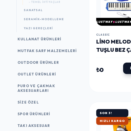
- TEMEL İHTIYAÇLAR
SANATSAL
SERAMİK-MODELLEME
LUSTWAY
LUSTWA
YAZI GEREÇLERI
CLASSIC
KULLANAT ÜRÜNLERI
LINO MELOD
TUŞLU BEZ 
MUTFAK SARF MALZEMELERI
(LN-32)
OUTDOOR ÜRÜNLER
₺0
OUTLET ÜRÜNLERI
PURO VE ÇAKMAK
AKSESUARLARI
SIZE ÖZEL
SON 3!
SPOR ÜRÜNLERI
HIZLI KARGO
TAKI AKSESUAR