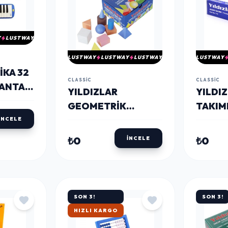
Y
LUSTWAY
LUSTWAY
LUSTWAY
LUSTWAY
LUSTWAY
IKA 32
CLASSIC
CLASSIC
ÇANTALI
YILDIZLAR
YILDIZ
GEOMETRIK
TAKIMI
CISIMLER (128)
İNCELE
₺0
₺0
İNCELE
SON 3!
SON 3!
HIZLI KARGO