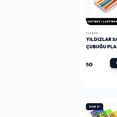
LUSTWAY
LUSTWA
CLASSIC
YILDIZLAR S
ÇUBUĞU PLA
KUTULU (016
₺0
SON 3!