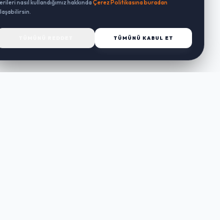
erileri nasıl kullandığımız hakkında
Çerez Politikasına buradan
laşabilirsin.
TÜMÜNÜ REDDET
TÜMÜNÜ KABUL ET
MÜŞTERI HIZMETLERI
Sipariş Takibi
İade ve Değişim
Sıkça Sorulan Sorular