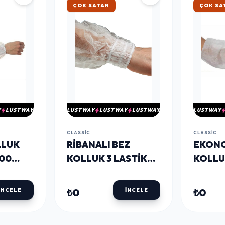
ÇOK SATAN
ÇOK SA
Y
LUSTWAY
LUSTWAY
LUSTWAY
LUSTWAY
LUSTWAY
CLASSIC
CLASSIC
LLUK
RIBANALI BEZ
EKONO
00
KOLLUK 3 LASTIKLI
KOLLU
100 ADET
₺0
₺0
İNCELE
İNCELE