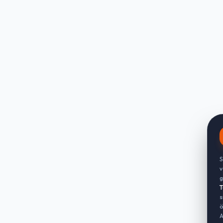
S
v
g
T
s
ö
A