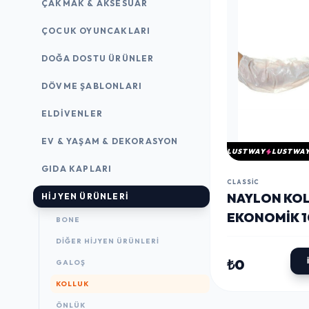
ÇAKMAK & AKSESUAR
ÇOCUK OYUNCAKLARI
DOĞA DOSTU ÜRÜNLER
DÖVME ŞABLONLARI
ELDIVENLER
EV & YAŞAM & DEKORASYON
LUSTWAY
LUSTWA
GIDA KAPLARI
CLASSIC
NAYLON KO
HIJYEN ÜRÜNLERI
EKONOMIK 1
BONE
ADET
DIĞER HIJYEN ÜRÜNLERI
₺0
GALOŞ
KOLLUK
ÖNLÜK