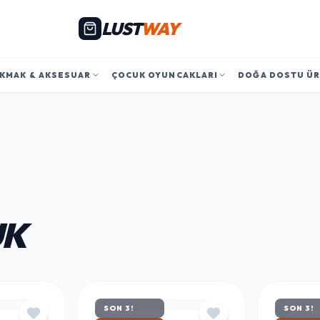
LUST
WAY
KMAK & AKSESUAR
ÇOCUK OYUNCAKLARI
DOĞA DOSTU Ü
UK
SON 3!
SON 3!