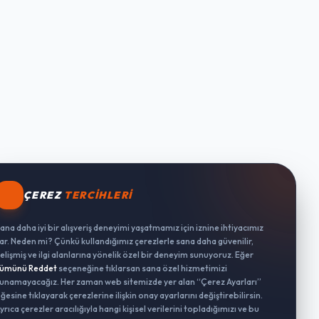
ÇEREZ
TERCIHLERI
ana daha iyi bir alışveriş deneyimi yaşatmamız için iznine ihtiyacımız
ar. Neden mi? Çünkü kullandığımız çerezlerle sana daha güvenilir,
elişmiş ve ilgi alanlarına yönelik özel bir deneyim sunuyoruz. Eğer
ümünü Reddet
seçeneğine tıklarsan sana özel hizmetimizi
unamayacağız. Her zaman web sitemizde yer alan “Çerez Ayarları”
ğesine tıklayarak çerezlerine ilişkin onay ayarlarını değiştirebilirsin.
yrıca çerezler aracılığıyla hangi kişisel verilerini topladığımızı ve bu