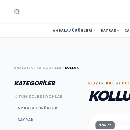
Arama
AMBALAJ ÜRÜNLERI
BAYRAK
ÇA
ANASAYFA
KATEGORILER
KOLLUK
KATEGORİLER
HIJYEN ÜRÜNLERI
KOLL
TÜM KOLEKSIYONLAR
AMBALAJ ÜRÜNLERI
BAYRAK
SON 3!