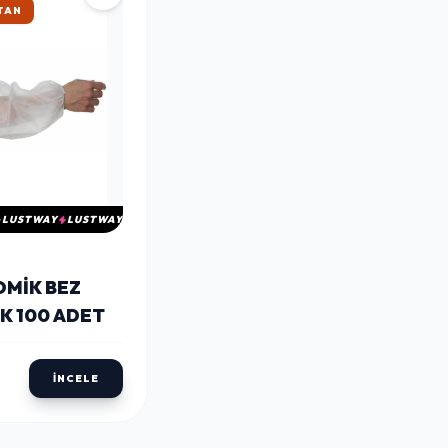
TAN
LUSTWAY
LUSTWAY
MIK BEZ
K 100 ADET
İNCELE