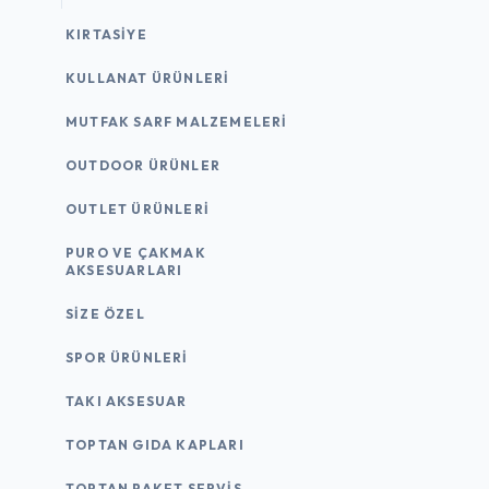
KIRTASİYE
KULLANAT ÜRÜNLERI
MUTFAK SARF MALZEMELERI
OUTDOOR ÜRÜNLER
OUTLET ÜRÜNLERI
PURO VE ÇAKMAK
AKSESUARLARI
SIZE ÖZEL
SPOR ÜRÜNLERI
TAKI AKSESUAR
TOPTAN GIDA KAPLARI
TOPTAN PAKET SERVIS