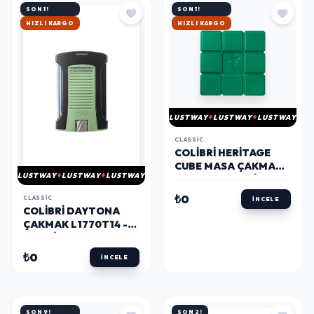
SON 1!
SON 1!
HIZLI KARGO
HIZLI KARGO
LUSTWAY
LUSTWAY
LUSTWAY
CLASSIC
COLIBRI HERITAGE
CUBE MASA ÇAKMAĞI
LUSTWAY
LUSTWAY
LUSTWAY
LI125T5 - PARMIDA
₺0
CLASSIC
İNCELE
COLIBRI DAYTONA
ÇAKMAK L1770T14 -
PARMIDA
₺0
İNCELE
SON 9!
SON 2!