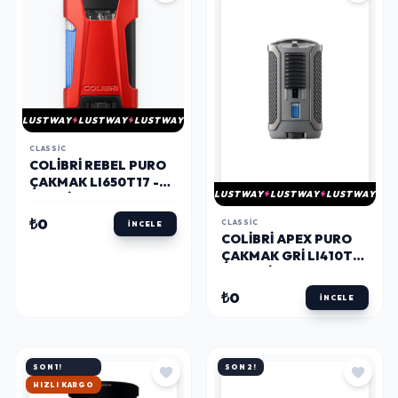
LUSTWAY
LUSTWAY
LUSTWAY
CLASSIC
COLIBRI REBEL PURO
ÇAKMAK LI650T17 -
LUSTWAY
LUSTWAY
LUSTWAY
PARMIDA
₺0
CLASSIC
İNCELE
COLIBRI APEX PURO
ÇAKMAK GRI LI410T11
- PARMIDA
₺0
İNCELE
SON 1!
SON 2!
HIZLI KARGO