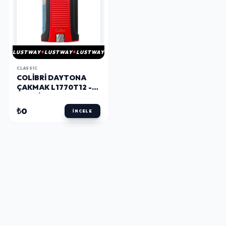
LUSTWAY
LUSTWAY
LUSTWAY
CLASSIC
COLIBRI DAYTONA
ÇAKMAK L1770T12 -
PARMIDA
₺0
İNCELE