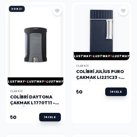
SON 2!
LUSTWAY
LUSTWAY
LUSTWAY
CLASSIC
COLIBRI JULIUS PURO
ÇAKMAK LI221C23 -
LUSTWAY
LUSTWAY
LUSTWAY
PARMIDA
₺0
CLASSIC
İNCELE
COLIBRI DAYTONA
ÇAKMAK L1770T11 -
PARMIDA
₺0
İNCELE