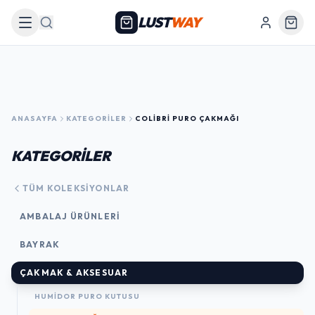
LUST
WAY
Arama
ANASAYFA
KATEGORILER
COLIBRI PURO ÇAKMAĞI
KATEGORİLER
TÜM KOLEKSIYONLAR
AMBALAJ ÜRÜNLERI
BAYRAK
ÇAKMAK & AKSESUAR
HUMIDOR PURO KUTUSU