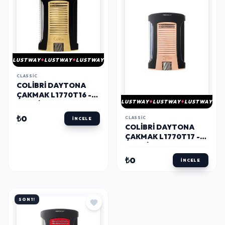
LUSTWAY
LUSTWAY
LUSTWAY
CLASSIC
COLIBRI DAYTONA
ÇAKMAK L1770T16 -
LUSTWAY
LUSTWAY
LUSTWAY
PARMIDA
₺0
CLASSIC
İNCELE
COLIBRI DAYTONA
ÇAKMAK L1770T17 -
PARMIDA
₺0
İNCELE
SON 1!