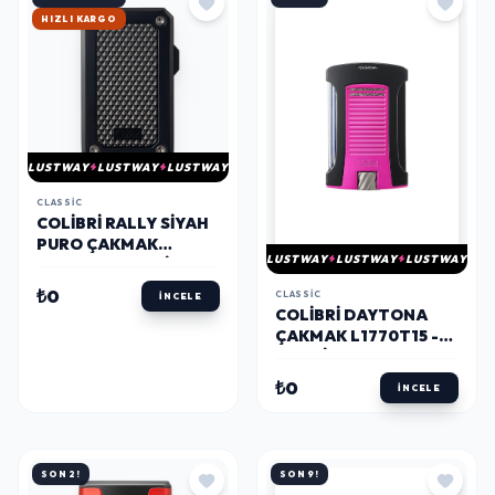
HIZLI KARGO
LUSTWAY
LUSTWAY
LUSTWAY
CLASSIC
COLIBRI RALLY SIYAH
PURO ÇAKMAK
LUSTWAY
LUSTWAY
LUSTWAY
LI360T1 - PARMIDA
₺0
CLASSIC
İNCELE
COLIBRI DAYTONA
ÇAKMAK L1770T15 -
PARMIDA
₺0
İNCELE
SON 2!
SON 9!