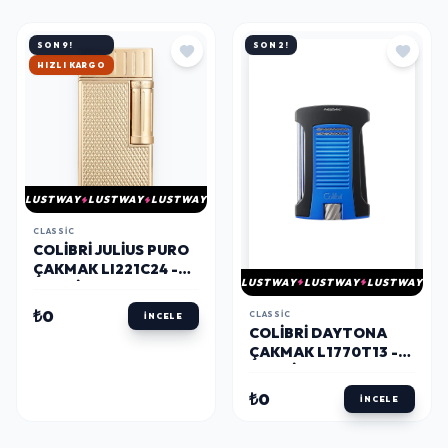
SON 9!
SON 2!
HIZLI KARGO
LUSTWAY
LUSTWAY
LUSTWAY
CLASSIC
COLIBRI JULIUS PURO
ÇAKMAK LI221C24 -
LUSTWAY
LUSTWAY
LUSTWAY
PARMIDA
₺0
CLASSIC
İNCELE
COLIBRI DAYTONA
ÇAKMAK L1770T13 -
PARMIDA
₺0
İNCELE