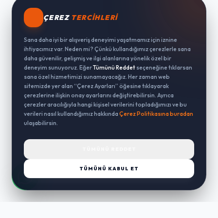
ÇEREZ
TERCIHLERI
Sana daha iyi bir alışveriş deneyimi yaşatmamız için iznine
ihtiyacımız var. Neden mi? Çünkü kullandığımız çerezlerle sana
daha güvenilir, gelişmiş ve ilgi alanlarına yönelik özel bir
deneyim sunuyoruz. Eğer
Tümünü Reddet
seçeneğine tıklarsan
sana özel hizmetimizi sunamayacağız. Her zaman web
sitemizde yer alan “Çerez Ayarları” öğesine tıklayarak
çerezlerine ilişkin onay ayarlarını değiştirebilirsin. Ayrıca
çerezler aracılığıyla hangi kişisel verilerini topladığımızı ve bu
verileri nasıl kullandığımız hakkında
Çerez Politikasına buradan
ulaşabilirsin.
TÜMÜNÜ REDDET
TÜMÜNÜ KABUL ET