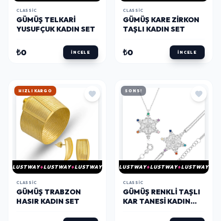
CLASSIC
CLASSIC
GÜMÜŞ TELKARI
GÜMÜŞ KARE ZIRKON
YUSUFÇUK KADIN SET
TAŞLI KADIN SET
₺0
₺0
İNCELE
İNCELE
HIZLI KARGO
SON 5!
LUSTWAY
LUSTWAY
LUSTWAY
LUSTWAY
LUSTWAY
LUSTWAY
CLASSIC
CLASSIC
GÜMÜŞ TRABZON
GÜMÜŞ RENKLI TAŞLI
HASIR KADIN SET
KAR TANESI KADIN
SET