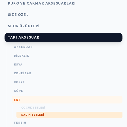
PURO VE ÇAKMAK AKSESUARLARI
SIZE ÖZEL
SPOR ÜRÜNLERI
TAKI AKSESUAR
AKSESUAR
BILEKLIK
EŞYA
KEHRIBAR
KOLYE
KÜPE
SET
- ÇOCUK SETLERI
- KADIN SETLERI
TESBIH