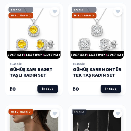
SON 4!
SON 3!
HIZLI KARGO
HIZLI KARGO
LUSTWAY
LUSTWAY
LUSTWAY
LUSTWAY
LUSTWAY
LUSTWAY
CLASSIC
CLASSIC
​GÜMÜŞ SARI BAGET
GÜMÜŞ KARE MONTÜR
TAŞLI KADIN SET
TEK TAŞ KADIN SET
₺0
₺0
İNCELE
İNCELE
HIZLI KARGO
SON 4!