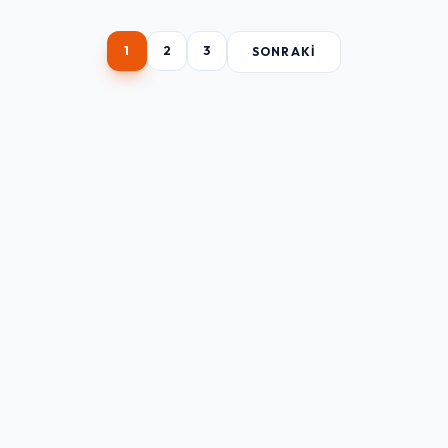
1
2
3
SONRAKI