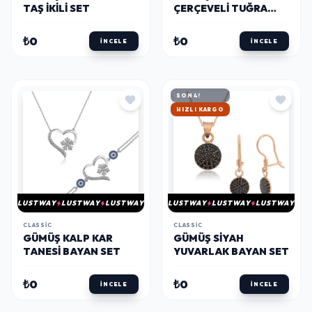
TAŞ İKILI SET
ÇERÇEVELI TUĞRA
SET
₺0
₺0
İNCELE
İNCELE
SON 4!
HIZLI KARGO
LUSTWAY
LUSTWAY
LUSTWAY
LUSTWAY
LUSTWAY
LUSTWAY
CLASSIC
CLASSIC
GÜMÜŞ KALP KAR
​GÜMÜŞ SIYAH
TANESI BAYAN SET
YUVARLAK BAYAN SET
₺0
₺0
İNCELE
İNCELE