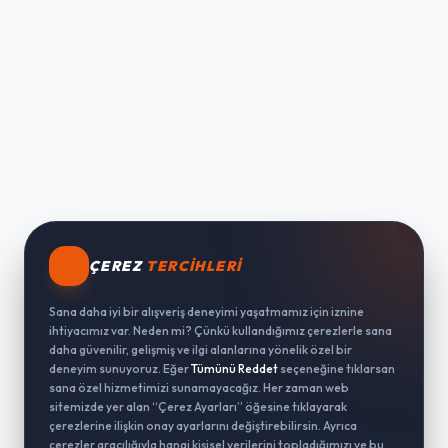
ÇEREZ
TERCIHLERI
Sana daha iyi bir alışveriş deneyimi yaşatmamız için iznine
ihtiyacımız var. Neden mi? Çünkü kullandığımız çerezlerle sana
daha güvenilir, gelişmiş ve ilgi alanlarına yönelik özel bir
deneyim sunuyoruz. Eğer
Tümünü Reddet
seçeneğine tıklarsan
sana özel hizmetimizi sunamayacağız. Her zaman web
sitemizde yer alan “Çerez Ayarları” öğesine tıklayarak
çerezlerine ilişkin onay ayarlarını değiştirebilirsin. Ayrıca
çerezler aracılığıyla hangi kişisel verilerini topladığımızı ve bu