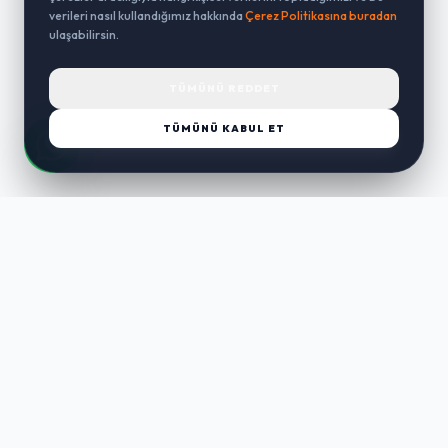
verileri nasıl kullandığımız hakkında
Çerez Politikasına buradan
ulaşabilirsin.
TÜMÜNÜ REDDET
TÜMÜNÜ KABUL ET
LUST
WAY
Kaliteli ürünler, özenli paketleme ve hızlı teslimat ile alışverişin en
keyifli hali. Size özel seçenekleri keşfedin.