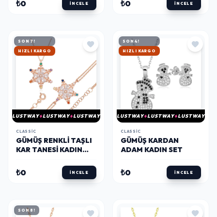
₺0
₺0
İNCELE
İNCELE
SON 7!
SON 4!
HIZLI KARGO
HIZLI KARGO
LUSTWAY
LUSTWAY
LUSTWAY
LUSTWAY
LUSTWAY
LUSTWAY
CLASSIC
CLASSIC
GÜMÜŞ RENKLI TAŞLI
GÜMÜŞ KARDAN
KAR TANESI KADIN
ADAM KADIN SET
SET
₺0
₺0
İNCELE
İNCELE
SON 8!