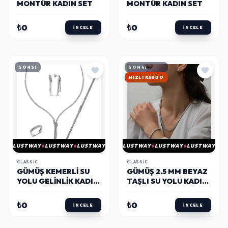
MONTÜR KADIN SET
MONTÜR KADIN SET
₺0
₺0
İNCELE
İNCELE
SON 5!
SON 4!
HIZLI KARGO
LUSTWAY
LUSTWAY
LUSTWAY
LUSTWAY
LUSTWAY
LUSTWAY
CLASSIC
CLASSIC
GÜMÜŞ KEMERLI SU
GÜMÜŞ 2.5 MM BEYAZ
YOLU GELINLIK KADIN
TAŞLI SU YOLU KADIN
SET
SET
₺0
₺0
İNCELE
İNCELE