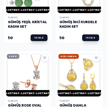
LUSTWAY
LUSTWAY
LUSTWAY
LUSTWAY
LUSTWAY
LUSTWAY
CLASSIC
CLASSIC
GÜMÜŞ YEŞIL KRISTAL
GÜMÜŞ İNCI KURDELE
KADIN SET
KADIN SET
₺0
₺0
İNCELE
İNCELE
SON 3!
HIZLI KARGO
LUSTWAY
LUSTWAY
LUSTWAY
LUSTWAY
LUSTWAY
LUSTWAY
CLASSIC
CLASSIC
GÜMÜŞ ROSE OVAL
GÜMÜŞ DAMLA