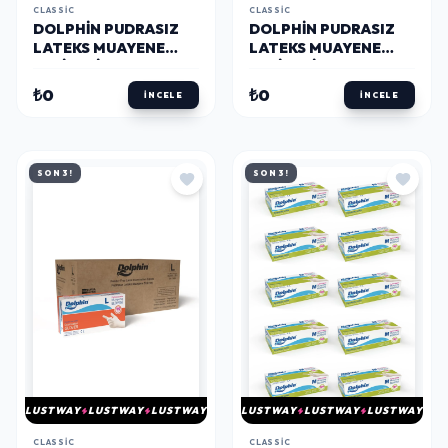
CLASSIC
CLASSIC
DOLPHIN PUDRASIZ
DOLPHIN PUDRASIZ
LATEKS MUAYENE
LATEKS MUAYENE
ELDIVENI S BEDEN 100
ELDIVENI M BEDEN 100
ADET X 20 PAKET -
ADET X 20 PAKET -
₺0
₺0
İNCELE
İNCELE
MDR - KOLI
MDR - KOLI
SON 3!
SON 3!
LUSTWAY
LUSTWAY
LUSTWAY
LUSTWAY
LUSTWAY
LUSTWAY
CLASSIC
CLASSIC