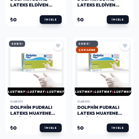
LATEKS ELDIVEN
LATEKS ELDIVEN
PUDRALI L 100 ADET X
PUDRALI S 100 ADET X
10 PAKET
10 PAKET
₺0
₺0
İNCELE
İNCELE
SON 3!
SON 3!
HIZLI KARGO
LUSTWAY
LUSTWAY
LUSTWAY
LUSTWAY
LUSTWAY
LUSTWAY
CLASSIC
CLASSIC
DOLPHIN PUDRALI
DOLPHIN PUDRALI
LATEKS MUAYENE
LATEKS MUAYENE
ELDIVENI M BEDEN - 1
ELDIVENI S BEDEN - 1
KUTU - MDR
KUTU - MDR
₺0
₺0
İNCELE
İNCELE