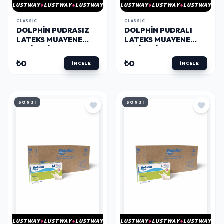
LUSTWAY
LUSTWAY
LUSTWAY
LUSTWAY
LUSTWAY
LUSTWAY
CLASSIC
CLASSIC
DOLPHIN PUDRASIZ
DOLPHIN PUDRALI
LATEKS MUAYENE
LATEKS MUAYENE
ELDIVENI S BEDEN 100
ELDIVENI S BEDEN 100
ADET X 10 PAKET -
ADET X 20 PAKET -
₺0
₺0
İNCELE
İNCELE
MDR
MDR - KOLI
SON 3!
SON 3!
LUSTWAY
LUSTWAY
LUSTWAY
LUSTWAY
LUSTWAY
LUSTWAY