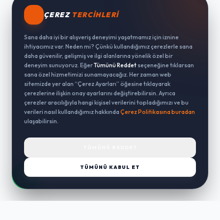
ÇEREZ
TERCIHLERI
Sana daha iyi bir alışveriş deneyimi yaşatmamız için iznine
ihtiyacımız var. Neden mi? Çünkü kullandığımız çerezlerle sana
daha güvenilir, gelişmiş ve ilgi alanlarına yönelik özel bir
deneyim sunuyoruz. Eğer
Tümünü Reddet
seçeneğine tıklarsan
sana özel hizmetimizi sunamayacağız. Her zaman web
sitemizde yer alan “Çerez Ayarları” öğesine tıklayarak
çerezlerine ilişkin onay ayarlarını değiştirebilirsin. Ayrıca
çerezler aracılığıyla hangi kişisel verilerini topladığımızı ve bu
verileri nasıl kullandığımız hakkında
Çerez Politikasına buradan
ulaşabilirsin.
TÜMÜNÜ REDDET
TÜMÜNÜ KABUL ET