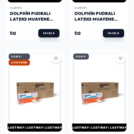
CLASSIC
CLASSIC
DOLPHIN PUDRALI
DOLPHIN PUDRALI
LATEKS MUAYENE
LATEKS MUAYENE
ELDIVENI M BEDEN 100
ELDIVENI L BEDEN 100
ADET X 20 PAKET -
ADET X 20 PAKET -
₺0
₺0
İNCELE
İNCELE
MDR - KOLI
MDR - KOLI
SON 3!
SON 3!
HIZLI KARGO
LUSTWAY
LUSTWAY
LUSTWAY
LUSTWAY
LUSTWAY
LUSTWAY