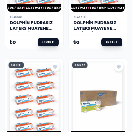
LUSTWAY
LUSTWAY
LUSTWAY
LUSTWAY
LUSTWAY
LUSTWAY
CLASSIC
CLASSIC
DOLPHIN PUDRASIZ
DOLPHIN PUDRASIZ
LATEKS MUAYENE
LATEKS MUAYENE
ELDIVENI L BEDEN 100
ELDIVENI M BEDEN 100
ADET X 10 PAKET -
ADET X 10 PAKET -
₺0
₺0
İNCELE
İNCELE
MDR
MDR
SON 3!
SON 3!