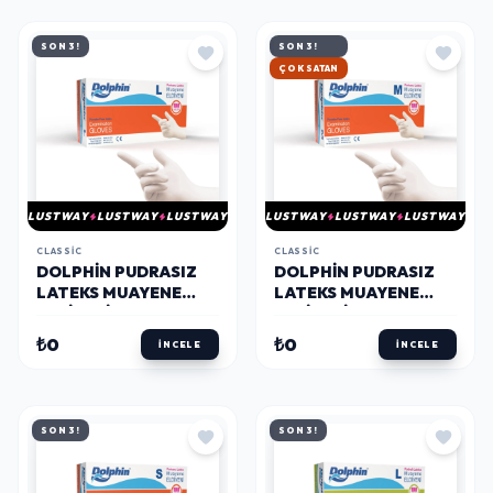
SON 3!
SON 3!
HIZLI KARGO
LUSTWAY
LUSTWAY
LUSTWAY
LUSTWAY
LUSTWAY
LUSTWAY
CLASSIC
CLASSIC
DOLPHIN PUDRASIZ
DOLPHIN PUDRASIZ
LATEKS MUAYENE
LATEKS MUAYENE
ELDIVENI L BEDEN 100
ELDIVENI M BEDEN 100
ADET - MDR
ADET - MDR
₺0
₺0
İNCELE
İNCELE
SON 3!
SON 3!