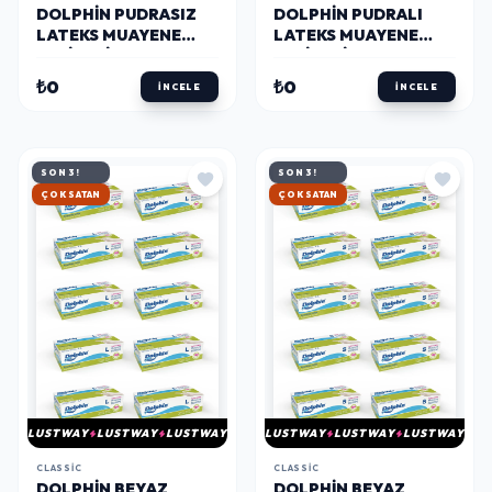
DOLPHIN PUDRASIZ
DOLPHIN PUDRALI
LATEKS MUAYENE
LATEKS MUAYENE
ELDIVENI L BEDEN 100
ELDIVENI M BEDEN 100
ADET X 20 PAKET -
ADET X 10 PAKET -
₺0
₺0
İNCELE
İNCELE
MDR - KOLI
MDR
SON 3!
SON 3!
HIZLI KARGO
HIZLI KARGO
LUSTWAY
LUSTWAY
LUSTWAY
LUSTWAY
LUSTWAY
LUSTWAY
CLASSIC
CLASSIC
DOLPHIN BEYAZ
DOLPHIN BEYAZ