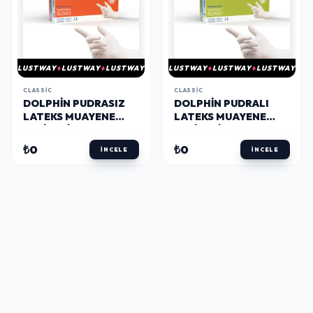
LUSTWAY
LUSTWAY
LUSTWAY
LUSTWAY
LUSTWAY
LUSTWAY
CLASSIC
CLASSIC
DOLPHIN PUDRASIZ
DOLPHIN PUDRALI
LATEKS MUAYENE
LATEKS MUAYENE
ELDIVENI S BEDEN 100
ELDIVENI L BEDEN - 1
ADET - MDR
KUTU - MDR
₺0
₺0
İNCELE
İNCELE