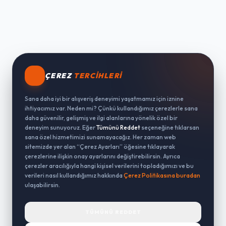
ÇEREZ
TERCIHLERI
Sana daha iyi bir alışveriş deneyimi yaşatmamız için iznine
ihtiyacımız var. Neden mi? Çünkü kullandığımız çerezlerle sana
daha güvenilir, gelişmiş ve ilgi alanlarına yönelik özel bir
deneyim sunuyoruz. Eğer
Tümünü Reddet
seçeneğine tıklarsan
sana özel hizmetimizi sunamayacağız. Her zaman web
sitemizde yer alan “Çerez Ayarları” öğesine tıklayarak
çerezlerine ilişkin onay ayarlarını değiştirebilirsin. Ayrıca
çerezler aracılığıyla hangi kişisel verilerini topladığımızı ve bu
verileri nasıl kullandığımız hakkında
Çerez Politikasına buradan
ulaşabilirsin.
TÜMÜNÜ REDDET