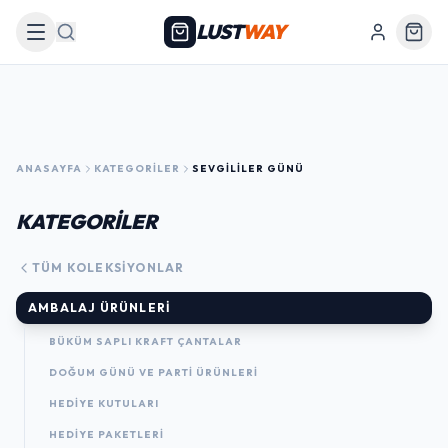
LUST
WAY
Arama
ANASAYFA
KATEGORILER
SEVGILILER GÜNÜ
KATEGORİLER
TÜM KOLEKSIYONLAR
AMBALAJ ÜRÜNLERI
BÜKÜM SAPLI KRAFT ÇANTALAR
DOĞUM GÜNÜ VE PARTI ÜRÜNLERI
HEDIYE KUTULARI
HEDIYE PAKETLERI