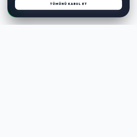
TÜMÜNÜ KABUL ET
LUST
WAY
Kaliteli ürünler, özenli paketleme ve hızlı teslimat ile alışverişin en
keyifli hali. Size özel seçenekleri keşfedin.
HIZLI LINKLER