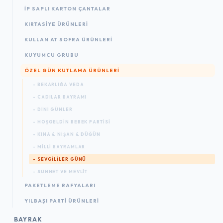
İP SAPLI KARTON ÇANTALAR
KIRTASIYE ÜRÜNLERI
KULLAN AT SOFRA ÜRÜNLERI
KUYUMCU GRUBU
ÖZEL GÜN KUTLAMA ÜRÜNLERI
- BEKARLIĞA VEDA
- CADILAR BAYRAMI
- DINI GÜNLER
- HOŞGELDIN BEBEK PARTISI
- KINA & NIŞAN & DÜĞÜN
- MILLI BAYRAMLAR
- SEVGILILER GÜNÜ
- SÜNNET VE MEVLIT
PAKETLEME RAFYALARI
YILBAŞI PARTI ÜRÜNLERI
BAYRAK