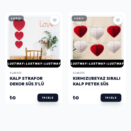
SON 3!
SON 3!
LUSTWAY
LUSTWAY
LUSTWAY
LUSTWAY
LUSTWAY
LUSTWAY
CLASSIC
CLASSIC
KALP STRAFOR
KIRMIZI/BEYAZ SIRALI
DEKOR SÜS 3'LÜ
KALP PETEK SÜS
₺0
₺0
İNCELE
İNCELE