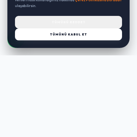
ulaşabilirsin.
TÜMÜNÜ REDDET
TÜMÜNÜ KABUL ET
LUST
WAY
Kaliteli ürünler, özenli paketleme ve hızlı teslimat ile alışverişin en
keyifli hali. Size özel seçenekleri keşfedin.