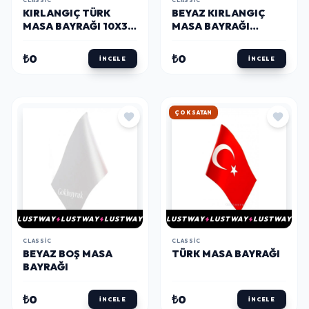
CLASSIC
CLASSIC
KIRLANGIÇ TÜRK
BEYAZ KIRLANGIÇ
MASA BAYRAĞI 10X30
MASA BAYRAĞI
CM
(10X30 CM)
₺0
₺0
İNCELE
İNCELE
ÇOK SATAN
LUSTWAY
LUSTWAY
LUSTWAY
LUSTWAY
LUSTWAY
LUSTWAY
CLASSIC
CLASSIC
BEYAZ BOŞ MASA
TÜRK MASA BAYRAĞI
BAYRAĞI
₺0
₺0
İNCELE
İNCELE