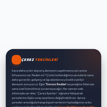
ÇEREZ
TERCIHLERI
Sana daha iyi bir alışveriş deneyimi yaşatmamız için iznine
ihtiyacımız var. Neden mi? Çünkü kullandığımız çerezlerle sana
daha güvenilir, gelişmiş ve ilgi alanlarına yönelik özel bir
deneyim sunuyoruz. Eğer
Tümünü Reddet
seçeneğine tıklarsan
sana özel hizmetimizi sunamayacağız. Her zaman web
sitemizde yer alan “Çerez Ayarları” öğesine tıklayarak
çerezlerine ilişkin onay ayarlarını değiştirebilirsin. Ayrıca
çerezler aracılığıyla hangi kişisel verilerini topladığımızı ve bu
verileri nasıl kullandığımız hakkında
Çerez Politikasına buradan