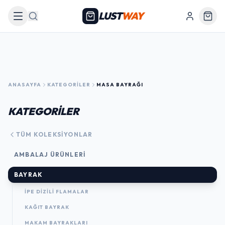
LUST
WAY
Arama
ANASAYFA
KATEGORILER
MASA BAYRAĞI
KATEGORİLER
TÜM KOLEKSIYONLAR
AMBALAJ ÜRÜNLERI
BAYRAK
İPE DİZİLİ FLAMALAR
KAĞIT BAYRAK
MAKAM BAYRAKLARI