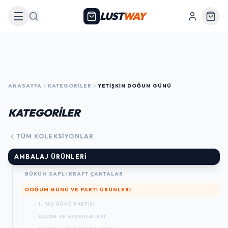
LUST
WAY
Arama
ANASAYFA
KATEGORILER
YETIŞKIN DOĞUM GÜNÜ
KATEGORİLER
TÜM KOLEKSIYONLAR
AMBALAJ ÜRÜNLERI
BÜKÜM SAPLI KRAFT ÇANTALAR
DOĞUM GÜNÜ VE PARTI ÜRÜNLERI
- 1. YAŞ GÜNÜ PARTISI
- BALON VE AKSEUARLARI