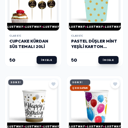
LUSTWAY
LUSTWAY
LUSTWAY
LUSTWAY
LUSTWAY
LUSTWAY
CLASSIC
CLASSIC
CUPCAKE KÜRDAN
PASTEL DÜŞLER MINT
SÜS TEMALI 20LI
YEŞILI KARTON
BARDAK
₺0
₺0
İNCELE
İNCELE
SON 3!
SON 3!
ÇOK SATAN
LUSTWAY
LUSTWAY
LUSTWAY
LUSTWAY
LUSTWAY
LUSTWAY