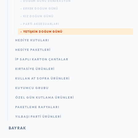
- DOĞUM GÜNÜ DEKORASYON
- ERKEK DOĞUM GÜNÜ
- KIZ DOĞUM GÜNÜ
- PARTI AKSESUARLARI
- YETIŞKIN DOĞUM GÜNÜ
HEDIYE KUTULARI
HEDIYE PAKETLERI
İP SAPLI KARTON ÇANTALAR
KIRTASIYE ÜRÜNLERI
KULLAN AT SOFRA ÜRÜNLERI
KUYUMCU GRUBU
ÖZEL GÜN KUTLAMA ÜRÜNLERI
PAKETLEME RAFYALARI
YILBAŞI PARTI ÜRÜNLERI
BAYRAK