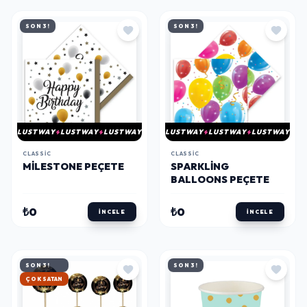
SON 3!
SON 3!
LUSTWAY
LUSTWAY
LUSTWAY
LUSTWAY
LUSTWAY
LUSTWAY
CLASSIC
CLASSIC
MILESTONE PEÇETE
SPARKLING
BALLOONS PEÇETE
₺0
₺0
İNCELE
İNCELE
SON 3!
SON 3!
ÇOK SATAN