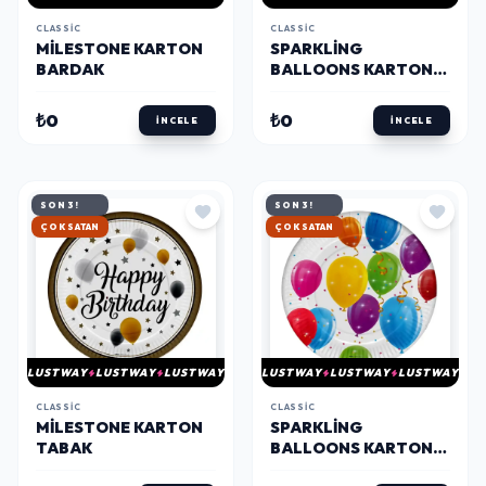
CLASSIC
CLASSIC
MILESTONE KARTON
SPARKLING
BARDAK
BALLOONS KARTON
BARDAK
₺0
₺0
İNCELE
İNCELE
SON 3!
SON 3!
ÇOK SATAN
ÇOK SATAN
LUSTWAY
LUSTWAY
LUSTWAY
LUSTWAY
LUSTWAY
LUSTWAY
CLASSIC
CLASSIC
MILESTONE KARTON
SPARKLING
TABAK
BALLOONS KARTON
TABAK