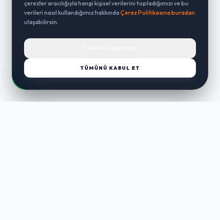
çerezler aracılığıyla hangi kişisel verilerini topladığımızı ve bu
verileri nasıl kullandığımız hakkında
Çerez Politikasına buradan
ulaşabilirsin.
TÜMÜNÜ REDDET
TÜMÜNÜ KABUL ET
LUST
WAY
Kaliteli ürünler, özenli paketleme ve hızlı teslimat ile alışverişin en
keyifli hali. Size özel seçenekleri keşfedin.