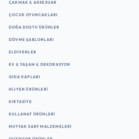
ÇAKMAK & AKSESUAR
ÇOCUK OYUNCAKLARI
DOĞA DOSTU ÜRÜNLER
DÖVME ŞABLONLARI
ELDIVENLER
EV & YAŞAM & DEKORASYON
GIDA KAPLARI
HIJYEN ÜRÜNLERI
KIRTASİYE
KULLANAT ÜRÜNLERI
MUTFAK SARF MALZEMELERI
OUTDOOR ÜRÜNLER