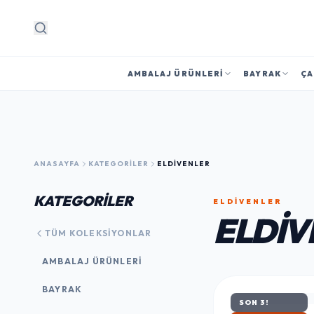
Arama
AMBALAJ ÜRÜNLERI
BAYRAK
ÇA
ANASAYFA
KATEGORILER
ELDIVENLER
KATEGORİLER
ELDIVENLER
ELDIV
TÜM KOLEKSIYONLAR
AMBALAJ ÜRÜNLERI
BAYRAK
SON 3!