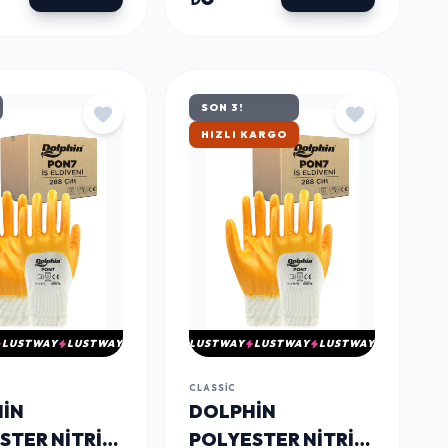
8 ÇIFT - KOLI
10-XL 288 ÇIFT -
KOLI
SON 3!
HIZLI KARGO
LUSTWAY
LUSTWAY
LUSTWAY
LUSTWAY
LUSTWAY
CLASSIC
IN
DOLPHIN
STER NITRIL
POLYESTER NITRIL