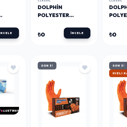
CLASSIC
CLASSIC
DOLPHIN
DOLPH
POLYESTER
POLYE
 İŞ
POLIÜRETAN İŞ
İŞ ELD
YAH
ELDIVENI SIYAH
KIRMIZ
₺0
₺0
İNCELE
İNCELE
-L 288
POP TOUCH 10-XL
POL9 C
288 ÇIFT - KOLI
ÇIFT -
SON 3!
SON 3!
HIZLI 
Y
LUSTWAY