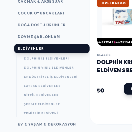
ÇAKMAK & AKSESUAR
HIZLI KARGO
ÇOCUK OYUNCAKLARI
DOĞA DOSTU ÜRÜNLER
DÖVME ŞABLONLARI
LUSTWAY
LUSTWA
ELDIVENLER
CLASSIC
DOLPHIN İŞ ELDIVENLERI
DOLPHIN KR
DOLPHIN VINIL ELDIVENLER
ELDIVEN S 
ENDÜSTRIYEL İŞ ELDIVENLERI
100 ADET
LATEKS ELDIVENLER
₺0
NITRIL ELDIVENLER
ŞEFFAF ELDIVENLER
TEMIZLIK ELDIVENI
EV & YAŞAM & DEKORASYON