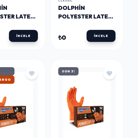
CLASSIC
IN
DOLPHIN
STER LATEKS
POLYESTER LATEKS
IVENI
İŞ ELDIVENI
I/SIYAH
KIRMIZI/SIYAH
₺0
İNCELE
İNCELE
RINK 9-L 288
POL9 CRINK 10-XL
 KOLI
288 ÇIFT - KOLI
SON 3!
KARGO