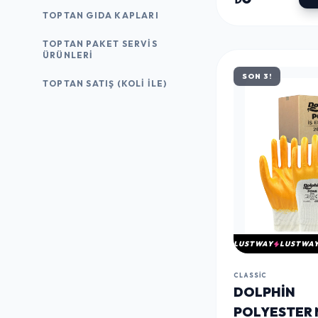
PON3 ZBR 9-
TOPTAN GIDA KAPLARI
ÇIFT - KOLI
TOPTAN PAKET SERVIS
ÜRÜNLERI
SON 3!
TOPTAN SATIŞ (KOLI İLE)
LUSTWAY
LUSTWA
CLASSIC
DOLPHIN
POLYESTER 