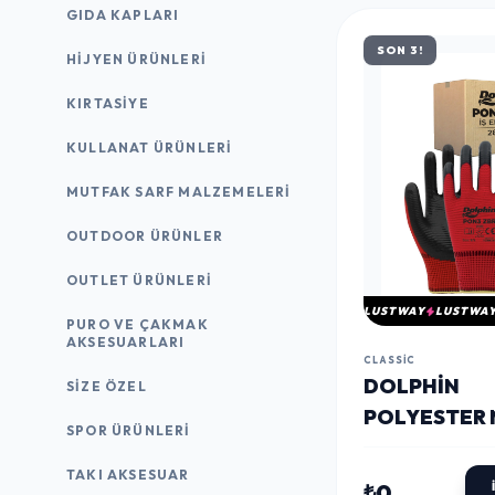
GIDA KAPLARI
SON 3!
HIJYEN ÜRÜNLERI
KIRTASİYE
KULLANAT ÜRÜNLERI
MUTFAK SARF MALZEMELERI
OUTDOOR ÜRÜNLER
OUTLET ÜRÜNLERI
LUSTWAY
LUSTWA
PURO VE ÇAKMAK
AKSESUARLARI
CLASSIC
DOLPHIN
SIZE ÖZEL
POLYESTER 
SPOR ÜRÜNLERI
İŞ ELDIVENI
TAKI AKSESUAR
KIRMIZI/SIY
₺0