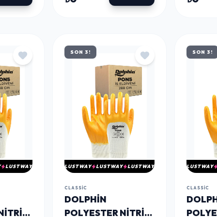
L 288
PON3 ZBR 10-XL 288
9-L 28
ÇIFT - KOLI
SON 3!
SON 3!
Y
LUSTWAY
LUSTWAY
LUSTWAY
LUSTWAY
LUSTWAY
CLASSIC
CLASSIC
DOLPHIN
DOLPH
NITRIL
POLYESTER NITRIL
POLYE