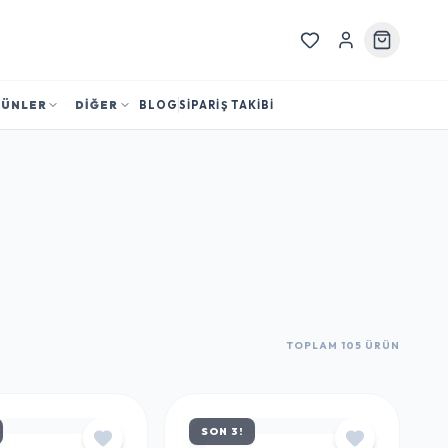
RÜNLER
DİĞER
BLOG
SİPARİŞ TAKİBİ
TOPLAM 105 ÜRÜN
SON 3!