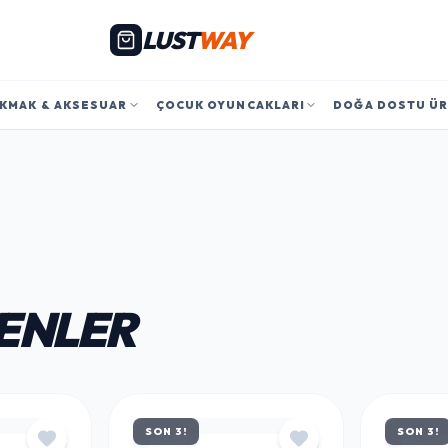
LUST
WAY
KMAK & AKSESUAR
ÇOCUK OYUNCAKLARI
DOĞA DOSTU Ü
ENLER
SON 3!
SON 3!