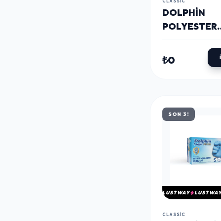
CLASSIC
DOLPHIN
POLYESTER
POLIÜRETAN
ELDIVENI SI
₺0
POP TOUCH 9
ÇIFT - KOLI
SON 3!
LUSTWAY
LUSTWA
CLASSIC