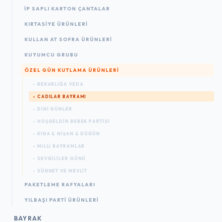
İP SAPLI KARTON ÇANTALAR
KIRTASIYE ÜRÜNLERI
KULLAN AT SOFRA ÜRÜNLERI
KUYUMCU GRUBU
ÖZEL GÜN KUTLAMA ÜRÜNLERI
- BEKARLIĞA VEDA
- CADILAR BAYRAMI
- DINI GÜNLER
- HOŞGELDIN BEBEK PARTISI
- KINA & NIŞAN & DÜĞÜN
- MILLI BAYRAMLAR
- SEVGILILER GÜNÜ
- SÜNNET VE MEVLIT
PAKETLEME RAFYALARI
YILBAŞI PARTI ÜRÜNLERI
BAYRAK