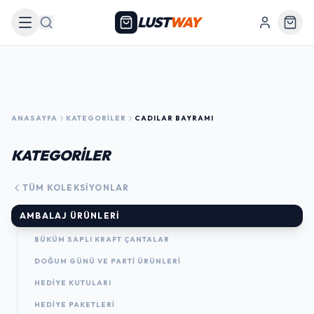
LUST
WAY
Arama
ANASAYFA
KATEGORILER
CADILAR BAYRAMI
KATEGORİLER
TÜM KOLEKSIYONLAR
AMBALAJ ÜRÜNLERI
BÜKÜM SAPLI KRAFT ÇANTALAR
DOĞUM GÜNÜ VE PARTI ÜRÜNLERI
HEDIYE KUTULARI
HEDIYE PAKETLERI