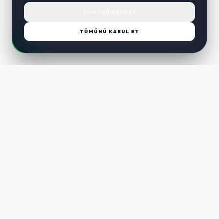
TÜMÜNÜ REDDET
TÜMÜNÜ KABUL ET
LUST
WAY
Kaliteli ürünler, özenli paketleme ve hızlı teslimat ile alışverişin en
keyifli hali. Size özel seçenekleri keşfedin.