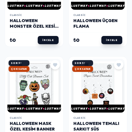
LUSTWAY
LUSTWAY
LUSTWAY
LUSTWAY
LUSTWAY
LUSTWAY
CLASSIC
CLASSIC
HALLOWEEN
HALLOWEEN ÜÇGEN
MONSTER ÖZEL KESIM
FLAMA
BANNER
₺0
₺0
İNCELE
İNCELE
SON 3!
SON 3!
ÇOK SATAN
ÇOK SATAN
LUSTWAY
LUSTWAY
LUSTWAY
LUSTWAY
LUSTWAY
LUSTWAY
CLASSIC
CLASSIC
HALLOWEEN MASK
HALLOWEEN TEMALI
ÖZEL KESIM BANNER
SARKIT SÜS