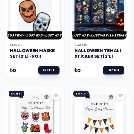
LUSTWAY
LUSTWAY
LUSTWAY
LUSTWAY
LUSTWAY
LUSTWAY
CLASSIC
CLASSIC
HALLOWEEN MASKE
HALLOWEEN TEMALI
SETI 2'LI -NO:1
STICKER SETI 2'LI
₺0
₺0
İNCELE
İNCELE
SON 3!
SON 3!