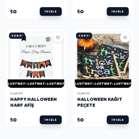
₺0
₺0
İNCELE
İNCELE
SON 3!
SON 3!
LUSTWAY
LUSTWAY
LUSTWAY
LUSTWAY
LUSTWAY
LUSTWAY
CLASSIC
CLASSIC
HAPPY HALLOWEEN
HALLOWEEN KAĞIT
HARF AFIŞ
PEÇETE
₺0
₺0
İNCELE
İNCELE