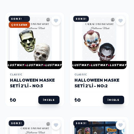
SON 3!
SON 3!
ÇOK SATAN
LUSTWAY
LUSTWAY
LUSTWAY
LUSTWAY
LUSTWAY
LUSTWAY
CLASSIC
CLASSIC
HALLOWEEN MASKE
HALLOWEEN MASKE
SETI 2'LI - NO:3
SETI 2'LI - NO:2
₺0
₺0
İNCELE
İNCELE
SON 3!
SON 3!