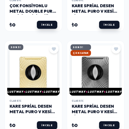
CLASSIC
CLASSIC
ÇOK FONSIYONLU
KARE SPRIAL DESEN
METAL DOUBLE PURO
METAL PURO V KESICI
KESICI DELICI VE İĞNE
SILVER
SIYAH
₺0
₺0
İNCELE
İNCELE
SON 3!
SON 3!
HIZLI KARGO
LUSTWAY
LUSTWAY
LUSTWAY
LUSTWAY
LUSTWAY
LUSTWAY
CLASSIC
CLASSIC
KARE SPRIAL DESEN
KARE SPRIAL DESEN
METAL PURO V KESICI
METAL PURO V KESICI
GOLD
SIYAH
₺0
₺0
İNCELE
İNCELE