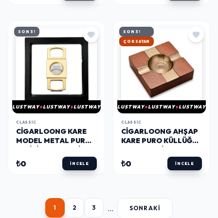
SON 3!
SON 3!
HIZLI KARGO
LUSTWAY
LUSTWAY
LUSTWAY
LUSTWAY
LUSTWAY
LUSTWAY
CLASSIC
CLASSIC
CIGARLOONG KARE
CIGARLOONG AHŞAP
MODEL METAL PURO
KARE PURO KÜLLÜĞÜ
KESICI GOLD 60 RING
BRONZE 2LI
₺0
₺0
İNCELE
İNCELE
...
1
2
3
SONRAKI