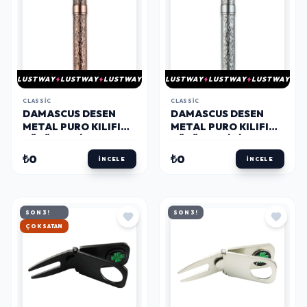
LUSTWAY
LUSTWAY
LUSTWAY
LUSTWAY
LUSTWAY
LUSTWAY
CLASSIC
CLASSIC
DAMASCUS DESEN
DAMASCUS DESEN
METAL PURO KILIFI
METAL PURO KILIFI
TÜPÜ TEKLI BRONZE
TÜPÜ TEKLI SILVER 50
50 RING
RING
₺0
₺0
İNCELE
İNCELE
SON 3!
SON 3!
HIZLI KARGO