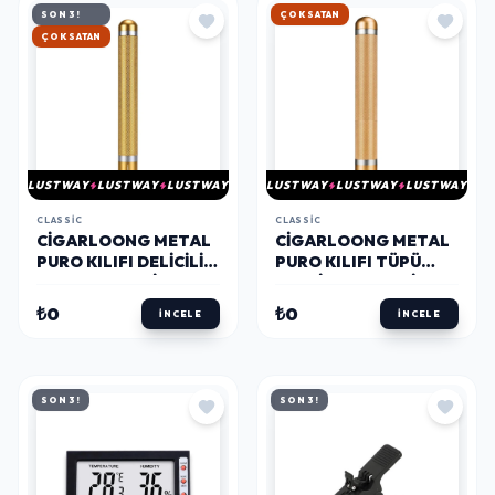
SON 3!
HIZLI KARGO
HIZLI KARGO
LUSTWAY
LUSTWAY
LUSTWAY
LUSTWAY
LUSTWAY
LUSTWAY
CLASSIC
CLASSIC
CIGARLOONG METAL
CIGARLOONG METAL
PURO KILIFI DELICILI
PURO KILIFI TÜPÜ
SEHPALI TEKLI GOLD
TEKLI GOLD 54 RING
56 RING
₺0
₺0
İNCELE
İNCELE
SON 3!
SON 3!