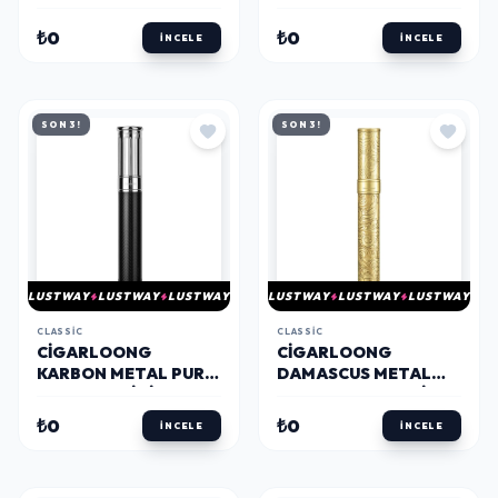
STANDI SEHPASI
STANDI SEHPASI
SIYAH
GOLD
₺0
₺0
İNCELE
İNCELE
SON 3!
SON 3!
LUSTWAY
LUSTWAY
LUSTWAY
LUSTWAY
LUSTWAY
LUSTWAY
CLASSIC
CLASSIC
CIGARLOONG
CIGARLOONG
KARBON METAL PURO
DAMASCUS METAL
KILIFI TEKLI SIYAH 60
PURO KILIFI TEKLI
RING
GOLD 56 RING
₺0
₺0
İNCELE
İNCELE