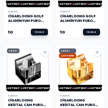
LUSTWAY
LUSTWAY
LUSTWAY
LUSTWAY
LUSTWAY
LUSTWAY
CLASSIC
CLASSIC
CIGARLOONG GOLF
CIGARLOONG GOLF
ALUMINYUM PURO
ALUMINYUM PURO
STANDI SEHPASI
STANDI SEHPASI
SIYAH
KROM
₺0
₺0
İNCELE
İNCELE
SON 3!
SON 3!
HIZLI KARGO
LUSTWAY
LUSTWAY
LUSTWAY
LUSTWAY
LUSTWAY
LUSTWAY
CLASSIC
CLASSIC
CIGARLOONG
CIGARLOONG
KRISTAL CAM PURO
KRISTAL CAM PURO