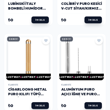
LUBINSKI İTALY
COLIBRI V PURO KESICI
BOMBELI HUMIDOR
V-CUT SIYAH/KIRMIZI
PURO KUTUSU MAUN
CU300T2
100'S
₺0
₺0
İNCELE
İNCELE
SON 3!
SON 3!
LUSTWAY
LUSTWAY
LUSTWAY
LUSTWAY
LUSTWAY
LUSTWAY
CLASSIC
CLASSIC
CIGARLOONG METAL
ALUMINYUM PURO
PURO KILIFI TÜPÜ
AÇICI İĞNE VE PURO
TEKLI GOLD 54 RING
TUTUCU SILVER
₺0
₺0
İNCELE
İNCELE