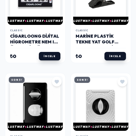
LUSTWAY
LUSTWAY
LUSTWAY
LUSTWAY
LUSTWAY
LUSTWAY
CLASSIC
CLASSIC
CIGARLOONG DIJITAL
MARINE PLASTIK
HIGROMETRE NEM ISI
TEKNE YAT GOLF
ÖLÇER DIKTÖRTGEN
PURO TUTUCU SIYAH
₺0
₺0
İNCELE
İNCELE
SON 3!
SON 3!
LUSTWAY
LUSTWAY
LUSTWAY
LUSTWAY
LUSTWAY
LUSTWAY