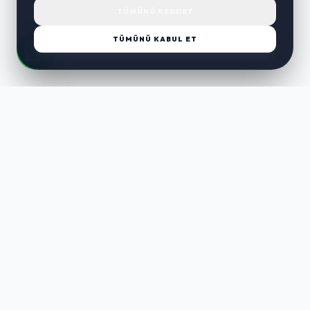
TÜMÜNÜ REDDET
TÜMÜNÜ KABUL ET
LUST
WAY
Kaliteli ürünler, özenli paketleme ve hızlı teslimat ile alışverişin en
keyifli hali. Size özel seçenekleri keşfedin.