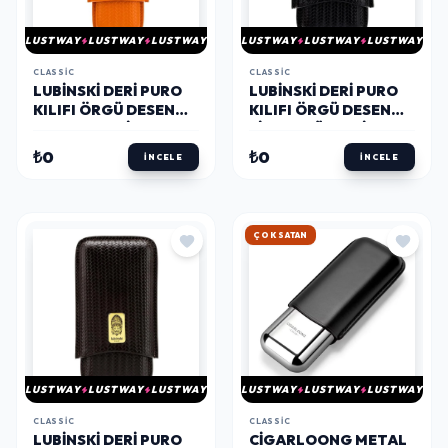
LUSTWAY
LUSTWAY
LUSTWAY
LUSTWAY
LUSTWAY
LUSTWAY
CLASSIC
CLASSIC
LUBINSKI DERI PURO
LUBINSKI DERI PURO
KILIFI ÖRGÜ DESEN
KILIFI ÖRGÜ DESEN
TURUNCU 2LI
SIYAH 3LÜ (60RING)
(60RING)
₺0
₺0
İNCELE
İNCELE
HIZLI KARGO
LUSTWAY
LUSTWAY
LUSTWAY
LUSTWAY
LUSTWAY
LUSTWAY
CLASSIC
CLASSIC
LUBINSKI DERI PURO
CIGARLOONG METAL