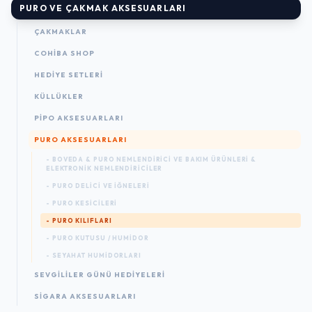
PURO VE ÇAKMAK AKSESUARLARI
ÇAKMAKLAR
COHIBA SHOP
HEDIYE SETLERI
KÜLLÜKLER
PIPO AKSESUARLARI
PURO AKSESUARLARI
- BOVEDA & PURO NEMLENDIRICI VE BAKIM ÜRÜNLERI &
ELEKTRONIK NEMLENDIRICILER
- PURO DELICI VE İĞNELERI
- PURO KESICILERI
- PURO KILIFLARI
- PURO KUTUSU / HUMIDOR
- SEYAHAT HUMIDORLARI
SEVGILILER GÜNÜ HEDIYELERI
SIGARA AKSESUARLARI