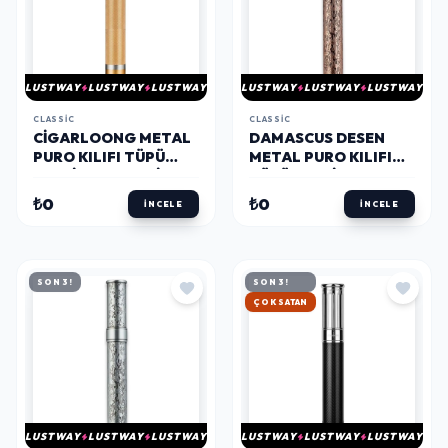
LUSTWAY
LUSTWAY
LUSTWAY
LUSTWAY
LUSTWAY
LUSTWAY
CLASSIC
CLASSIC
CIGARLOONG METAL
DAMASCUS DESEN
PURO KILIFI TÜPÜ
METAL PURO KILIFI
TEKLI GOLD 54 RING
TÜPÜ TEKLI BRONZE
50 RING
₺0
₺0
İNCELE
İNCELE
SON 3!
SON 3!
HIZLI KARGO
LUSTWAY
LUSTWAY
LUSTWAY
LUSTWAY
LUSTWAY
LUSTWAY