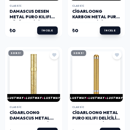
CLASSIC
CLASSIC
DAMASCUS DESEN
CIGARLOONG
METAL PURO KILIFI
KARBON METAL PURO
TÜPÜ TEKLI SILVER 50
KILIFI TEKLI SIYAH 60
RING
RING
₺0
₺0
İNCELE
İNCELE
SON 3!
SON 3!
LUSTWAY
LUSTWAY
LUSTWAY
LUSTWAY
LUSTWAY
LUSTWAY
CLASSIC
CLASSIC
CIGARLOONG
CIGARLOONG METAL
DAMASCUS METAL
PURO KILIFI DELICILI
PURO KILIFI TEKLI
SEHPALI TEKLI GOLD
GOLD 56 RING
56 RING