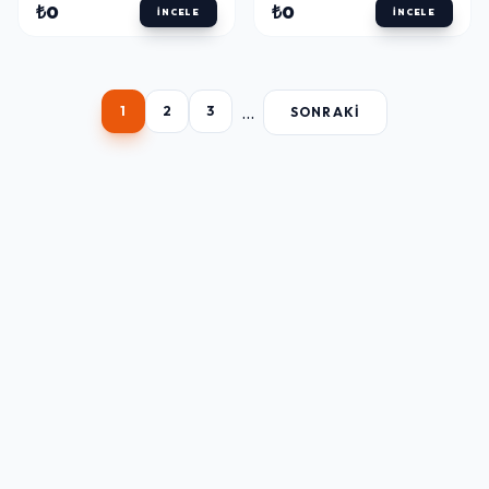
RING
₺0
₺0
İNCELE
İNCELE
...
1
2
3
SONRAKI