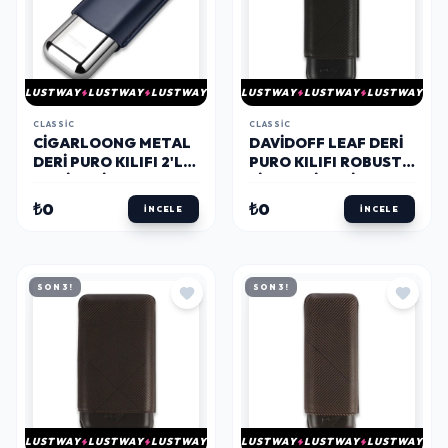
LUSTWAY
LUSTWAY
LUSTWAY
LUSTWAY
LUSTWAY
LUSTWAY
CLASSIC
CLASSIC
CIGARLOONG METAL
DAVIDOFF LEAF DERI
DERI PURO KILIFI 2'LI
PURO KILIFI ROBUSTO
MAVI 60RING
SIYAH 2LI 56 RING
₺0
₺0
İNCELE
İNCELE
SON 3!
SON 3!
LUSTWAY
LUSTWAY
LUSTWAY
LUSTWAY
LUSTWAY
LUSTWAY