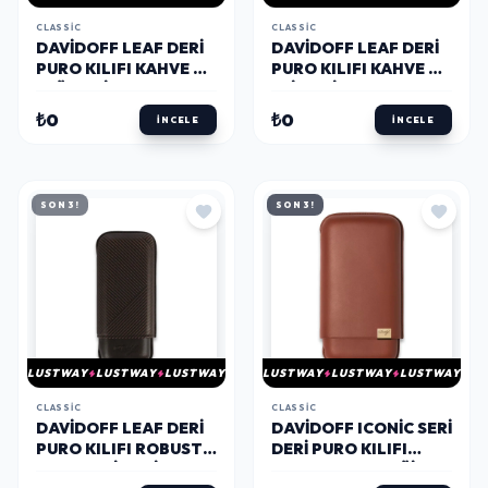
CLASSIC
CLASSIC
DAVIDOFF LEAF DERI
DAVIDOFF LEAF DERI
PURO KILIFI KAHVE XL
PURO KILIFI KAHVE XL
3LÜ 64 RING
2LI 64 RING
₺0
₺0
İNCELE
İNCELE
SON 3!
SON 3!
LUSTWAY
LUSTWAY
LUSTWAY
LUSTWAY
LUSTWAY
LUSTWAY
CLASSIC
CLASSIC
DAVIDOFF LEAF DERI
DAVIDOFF ICONIC SERI
PURO KILIFI ROBUSTO
DERI PURO KILIFI
KAHVE 2LI 56 RING
KAHVE GOLD 3LÜI 64