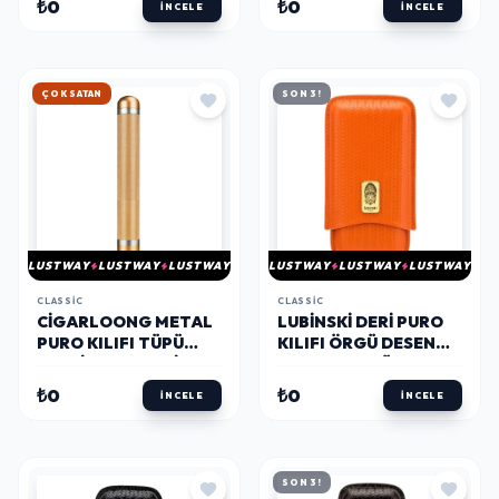
₺0
₺0
İNCELE
İNCELE
HIZLI KARGO
SON 3!
LUSTWAY
LUSTWAY
LUSTWAY
LUSTWAY
LUSTWAY
LUSTWAY
CLASSIC
CLASSIC
CIGARLOONG METAL
LUBINSKI DERI PURO
PURO KILIFI TÜPÜ
KILIFI ÖRGÜ DESEN
TEKLI GOLD 54 RING
TURUNCU 3LÜ
(60RING)
₺0
₺0
İNCELE
İNCELE
SON 3!