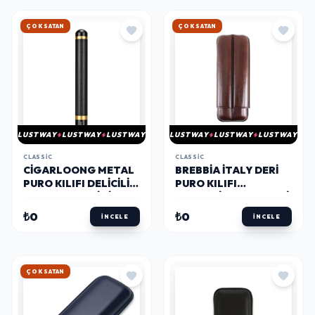
HIZLI KARGO
HIZLI KARGO
LUSTWAY
LUSTWAY
LUSTWAY
LUSTWAY
LUSTWAY
LUSTWAY
CLASSIC
CLASSIC
CIGARLOONG METAL
BREBBIA İTALY DERI
PURO KILIFI DELICILI
PURO KILIFI
SEHPALI TEKLI SIYAH
CHURCHILL KAHVE 2LI
56 RING
(64RING)
₺0
₺0
İNCELE
İNCELE
HIZLI KARGO