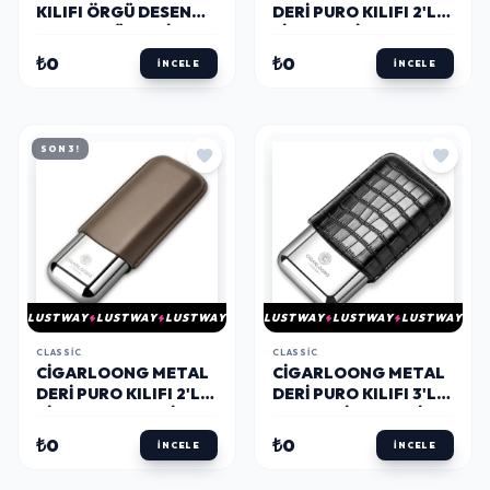
KILIFI ÖRGÜ DESEN
DERI PURO KILIFI 2'LI
KAHVE 3LÜ (60RING)
SIYAH 60RING
₺0
₺0
İNCELE
İNCELE
SON 3!
LUSTWAY
LUSTWAY
LUSTWAY
LUSTWAY
LUSTWAY
LUSTWAY
CLASSIC
CLASSIC
CIGARLOONG METAL
CIGARLOONG METAL
DERI PURO KILIFI 2'LI
DERI PURO KILIFI 3'LÜ
VIZON GREY 60RING
CROCO SIYAH 60RING
₺0
₺0
İNCELE
İNCELE