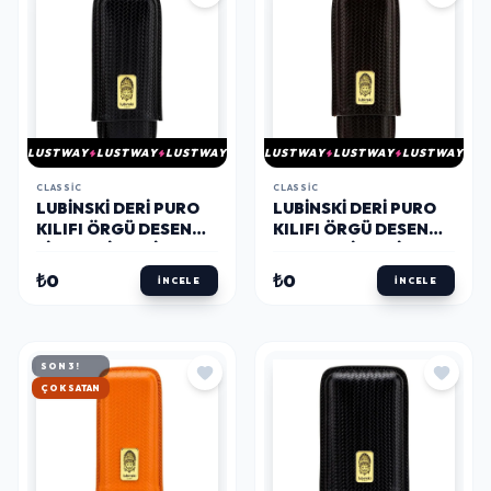
LUSTWAY
LUSTWAY
LUSTWAY
LUSTWAY
LUSTWAY
LUSTWAY
CLASSIC
CLASSIC
LUBINSKI DERI PURO
LUBINSKI DERI PURO
KILIFI ÖRGÜ DESEN
KILIFI ÖRGÜ DESEN
SIYAH 2LI (60RING)
KAHVE 2LI (60RING)
₺0
₺0
İNCELE
İNCELE
SON 3!
HIZLI KARGO