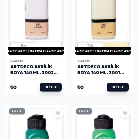
LUSTWAY
LUSTWAY
LUSTWAY
LUSTWAY
LUSTWAY
LUSTWAY
CLASSIC
CLASSIC
ARTDECO AKRILIK
ARTDECO AKRILIK
BOYA 140 ML. 3002
BOYA 140 ML. 3001
EKRU
TAFFY
₺0
₺0
İNCELE
İNCELE
SON 3!
SON 3!