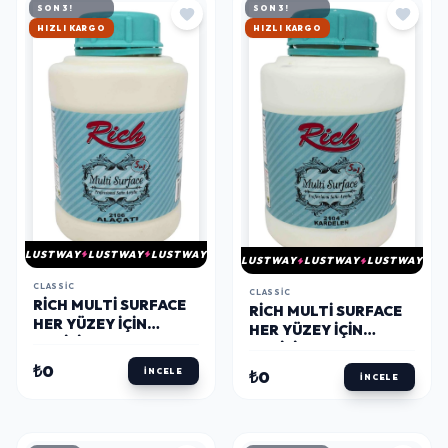
SON 3!
SON 3!
HIZLI KARGO
HIZLI KARGO
LUSTWAY
LUSTWAY
LUSTWAY
LUSTWAY
LUSTWAY
LUSTWAY
CLASSIC
CLASSIC
RICH MULTI SURFACE
RICH MULTI SURFACE
HER YÜZEY İÇIN
HER YÜZEY İÇIN
AKRILIK BOYA 1750
AKRILIK BOYA 1750
GR. 2106 ALAÇATI
GR. 2104 KARDELEN
₺0
İNCELE
₺0
İNCELE