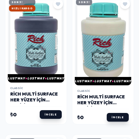
SON 3!
SON 3!
HIZLI KARGO
LUSTWAY
LUSTWAY
LUSTWAY
LUSTWAY
LUSTWAY
LUSTWAY
CLASSIC
CLASSIC
RICH MULTI SURFACE
RICH MULTI SURFACE
HER YÜZEY İÇIN
HER YÜZEY İÇIN
AKRILIK BOYA 1750
AKRILIK BOYA 1750
GR. 2238 SİYAH
₺0
GR. 2110 GRANİT
İNCELE
₺0
İNCELE