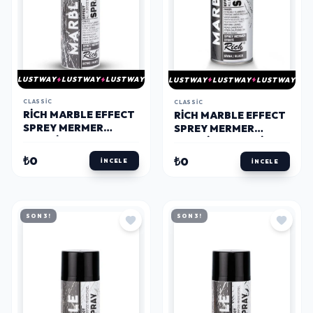
LUSTWAY
LUSTWAY
LUSTWAY
LUSTWAY
LUSTWAY
LUSTWAY
CLASSIC
CLASSIC
RICH MARBLE EFFECT
RICH MARBLE EFFECT
SPREY MERMER
SPREY MERMER
EFEKTI 200 ML. BEYAZ
EFEKTI 200 ML. SİYAH
₺0
₺0
İNCELE
İNCELE
SON 3!
SON 3!