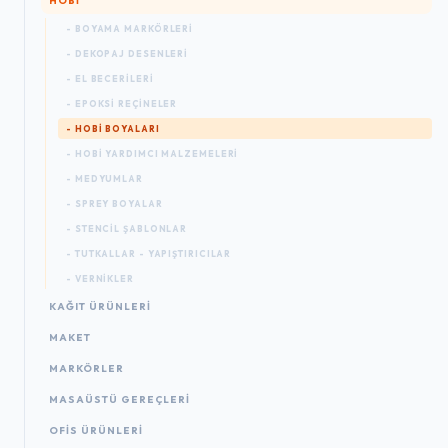
HOBİ
- BOYAMA MARKÖRLERI
- DEKOPAJ DESENLERI
- EL BECERILERI
- EPOKSI REÇINELER
- HOBI BOYALARI
- HOBI YARDIMCI MALZEMELERI
- MEDYUMLAR
- SPREY BOYALAR
- STENCIL ŞABLONLAR
- TUTKALLAR - YAPIŞTIRICILAR
- VERNIKLER
KAĞIT ÜRÜNLERI
MAKET
MARKÖRLER
MASAÜSTÜ GEREÇLERI
OFIS ÜRÜNLERI