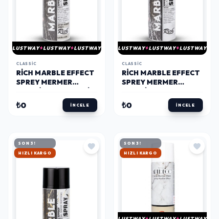
LUSTWAY
LUSTWAY
LUSTWAY
LUSTWAY
LUSTWAY
LUSTWAY
CLASSIC
CLASSIC
RICH MARBLE EFFECT
RICH MARBLE EFFECT
SPREY MERMER
SPREY MERMER
EFEKTI 200 ML. LADİN
EFEKTI 200 ML.
GÜMÜŞ
₺0
₺0
İNCELE
İNCELE
SON 3!
SON 3!
HIZLI KARGO
HIZLI KARGO
LUSTWAY
LUSTWAY
LUSTWAY