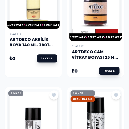
LUSTWAY
LUSTWAY
LUSTWAY
CLASSIC
LUSTWAY
LUSTWAY
LUSTWAY
ARTDECO AKRILIK
BOYA 140 ML. 3801
CLASSIC
PASTEL SARI
ARTDECO CAM
VITRAY BOYASI 25 ML.
₺0
İNCELE
06 KIRMIZI
₺0
İNCELE
SON 3!
SON 3!
HIZLI KARGO