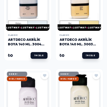
LUSTWAY
LUSTWAY
LUSTWAY
LUSTWAY
LUSTWAY
LUSTWAY
CLASSIC
CLASSIC
ARTDECO AKRILIK
ARTDECO AKRILIK
BOYA 140 ML. 3004
BOYA 140 ML. 3003
KETEN
BEJ
₺0
₺0
İNCELE
İNCELE
SON 3!
SON 3!
HIZLI KARGO
HIZLI KARGO