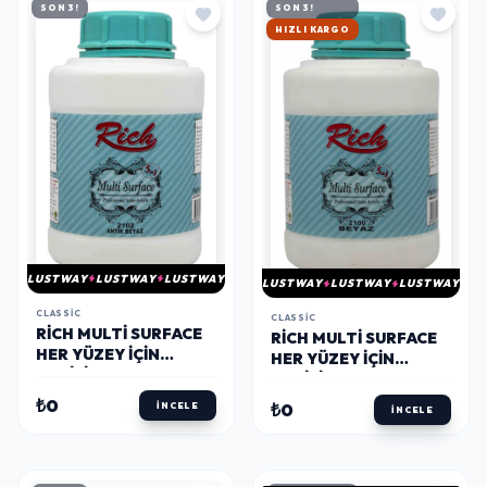
SON 3!
SON 3!
HIZLI KARGO
LUSTWAY
LUSTWAY
LUSTWAY
LUSTWAY
LUSTWAY
LUSTWAY
CLASSIC
CLASSIC
RICH MULTI SURFACE
RICH MULTI SURFACE
HER YÜZEY İÇIN
HER YÜZEY İÇIN
AKRILIK BOYA 1750
AKRILIK BOYA 1750
GR. 2102 ANTİK BEYAZ
GR. 2100 BEYAZ
₺0
₺0
İNCELE
İNCELE