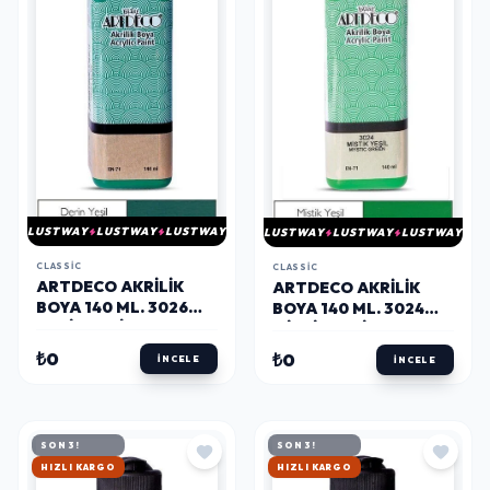
LUSTWAY
LUSTWAY
LUSTWAY
LUSTWAY
LUSTWAY
LUSTWAY
CLASSIC
CLASSIC
ARTDECO AKRILIK
ARTDECO AKRILIK
BOYA 140 ML. 3026
BOYA 140 ML. 3024
DERİN YEŞİL
MİSTİK YEŞİL
₺0
₺0
İNCELE
İNCELE
SON 3!
SON 3!
HIZLI KARGO
HIZLI KARGO