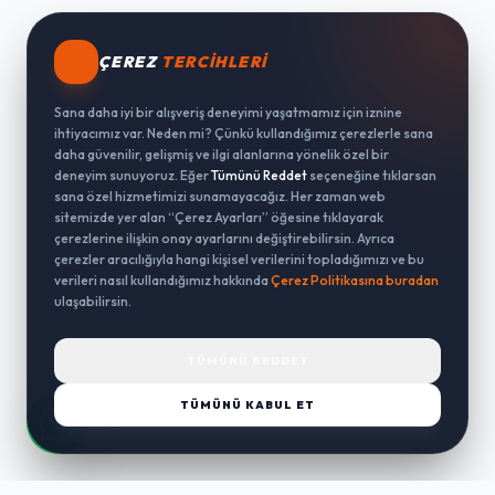
ÇEREZ
TERCIHLERI
Sana daha iyi bir alışveriş deneyimi yaşatmamız için iznine
ihtiyacımız var. Neden mi? Çünkü kullandığımız çerezlerle sana
daha güvenilir, gelişmiş ve ilgi alanlarına yönelik özel bir
deneyim sunuyoruz. Eğer
Tümünü Reddet
seçeneğine tıklarsan
sana özel hizmetimizi sunamayacağız. Her zaman web
sitemizde yer alan “Çerez Ayarları” öğesine tıklayarak
çerezlerine ilişkin onay ayarlarını değiştirebilirsin. Ayrıca
çerezler aracılığıyla hangi kişisel verilerini topladığımızı ve bu
verileri nasıl kullandığımız hakkında
Çerez Politikasına buradan
ulaşabilirsin.
TÜMÜNÜ REDDET
TÜMÜNÜ KABUL ET