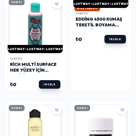
SON 3!
SON 3!
LUSTWAY
LUSTWAY
LUSTWAY
HIZLI KARGO
CLASSIC
EDDING 4500 KUMAŞ
TEKSTIL BOYAMA
KALEMI GREEN
₺0
İNCELE
LUSTWAY
LUSTWAY
LUSTWAY
CLASSIC
RICH MULTI SURFACE
HER YÜZEY İÇIN
AKRILIK BOYA 120 CC.
2138 BEBEK PEMBE
₺0
İNCELE
SON 3!
SON 3!