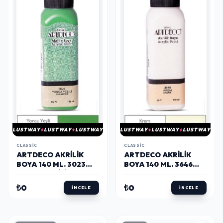
LUSTWAY
LUSTWAY
LUSTWAY
LUSTWAY
LUSTWAY
LUSTWAY
CLASSIC
CLASSIC
ARTDECO AKRILIK
ARTDECO AKRILIK
BOYA 140 ML. 3023
BOYA 140 ML. 3646
YONCA YEŞİLİ
KREM
₺0
₺0
İNCELE
İNCELE