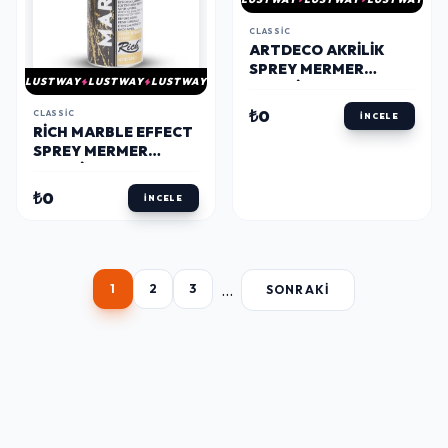
CLASSIC
ARTDECO AKRILIK
SPREY MERMER
LUSTWAY
LUSTWAY
LUSTWAY
EFEKTI 200 ML. BEYAZ
060
₺0
CLASSIC
İNCELE
RICH MARBLE EFFECT
SPREY MERMER
EFEKTI 200 ML. ALTIN
₺0
İNCELE
...
1
2
3
SONRAKI