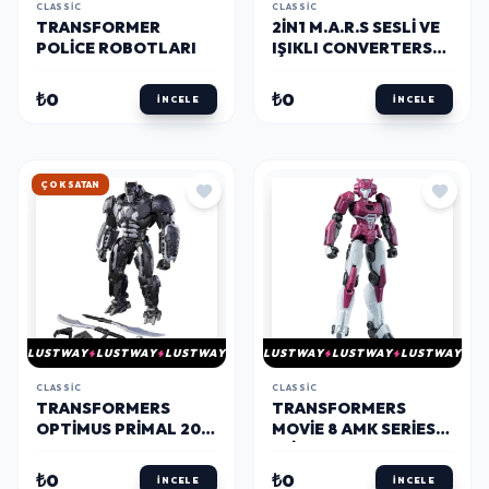
CLASSIC
CLASSIC
TRANSFORMER
2IN1 M.A.R.S SESLI VE
POLICE ROBOTLARI
IŞIKLI CONVERTERS
CYBERHAUL
DÖNÜŞEBILEN ROBOT
₺0
₺0
İNCELE
İNCELE
37 CM
HIZLI KARGO
LUSTWAY
LUSTWAY
LUSTWAY
LUSTWAY
LUSTWAY
LUSTWAY
CLASSIC
CLASSIC
TRANSFORMERS
TRANSFORMERS
OPTIMUS PRIMAL 20
MOVIE 8 AMK SERIES
CM
ELITA
₺0
₺0
İNCELE
İNCELE