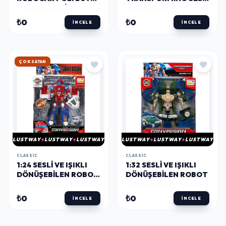
TRANSFORMING
ROBOT
ROBOT ROY
₺0
₺0
İNCELE
İNCELE
HIZLI KARGO
LUSTWAY
LUSTWAY
LUSTWAY
LUSTWAY
LUSTWAY
LUSTWAY
CLASSIC
CLASSIC
1:24 SESLI VE IŞIKLI
1:32 SESLI VE IŞIKLI
DÖNÜŞEBILEN ROBOT
DÖNÜŞEBILEN ROBOT
22 CM
₺0
₺0
İNCELE
İNCELE