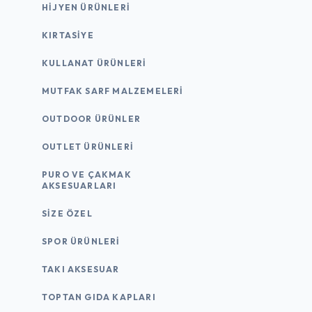
HIJYEN ÜRÜNLERI
KIRTASİYE
KULLANAT ÜRÜNLERI
MUTFAK SARF MALZEMELERI
OUTDOOR ÜRÜNLER
OUTLET ÜRÜNLERI
PURO VE ÇAKMAK
AKSESUARLARI
SIZE ÖZEL
SPOR ÜRÜNLERI
TAKI AKSESUAR
TOPTAN GIDA KAPLARI