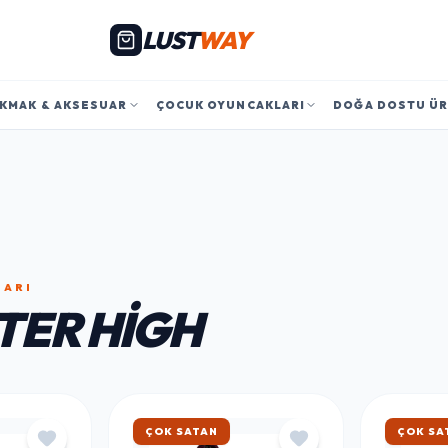
LUST
WAY
KMAK & AKSESUAR
ÇOCUK OYUNCAKLARI
DOĞA DOSTU Ü
LARI
ER HIGH
ÇOK SATAN
ÇOK SA