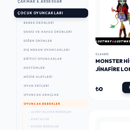
ÇAKMAK & AKSESUAR
ÇOCUK OYUNCAKLARI
BEBEK ÜRÜNLERI
DENIZ VE HAVUZ ÜRÜNLERI
DIĞER ÜRÜNLER
LUSTWAY
LUSTWA
DIŞ MEKAN OYUNCAKLARI
CLASSIC
EĞITICI OYUNCAKLAR
MONSTER H
KOSTÜMLER
JINAFIRE L
BEBEĞI
MÜZIK ALETLERI
OYUN SETLERI
₺0
OYUNCAK ARAÇLAR
OYUNCAK BEBEKLER
- ALTINI ISLATAN BEBEKLER
- BABY ALIVE
- BARBIE BEBEKLER