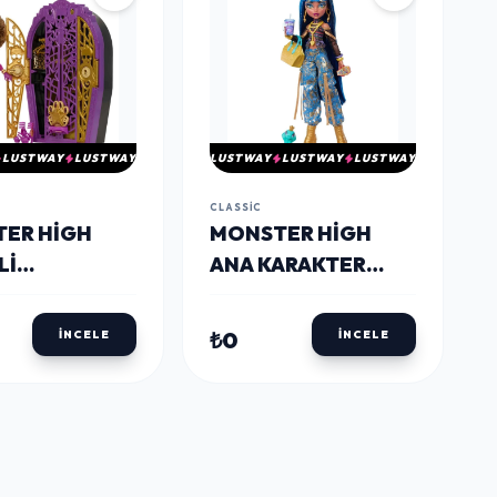
LUSTWAY
LUSTWAY
LUSTWAY
LUSTWAY
LUSTWAY
CLASSIC
ER HIGH
MONSTER HIGH
LI
ANA KARAKTER
AŞLAR OYUN
BEBEKLER HPD53
6
₺0
İNCELE
İNCELE