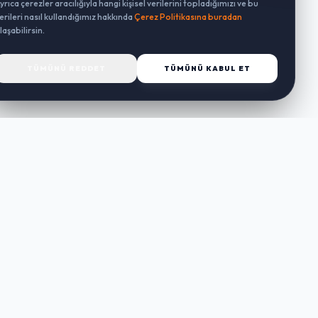
yrıca çerezler aracılığıyla hangi kişisel verilerini topladığımızı ve bu
erileri nasıl kullandığımız hakkında
Çerez Politikasına buradan
laşabilirsin.
TÜMÜNÜ REDDET
TÜMÜNÜ KABUL ET
MÜŞTERI HIZMETLERI
Sipariş Takibi
İade ve Değişim