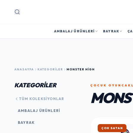
Arama
AMBALAJ ÜRÜNLERI
BAYRAK
ÇA
ANASAYFA
KATEGORILER
MONSTER HIGH
KATEGORİLER
ÇOCUK OYUNCAK
MONST
TÜM KOLEKSIYONLAR
AMBALAJ ÜRÜNLERI
BAYRAK
ÇOK SATAN