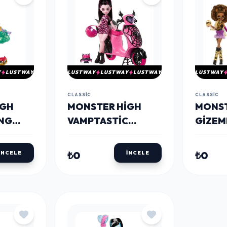
Y
LUSTWAY
LUSTWAY
LUSTWAY
LUSTWAY
LUSTWAY
CLASSIC
CLASSIC
IGH
MONSTER HIGH
MONST
ONG
VAMPTASTIC
GIZEM
SCOOTER
ARKAD
DRACULAURA
SETI S
₺0
₺0
İNCELE
İNCELE