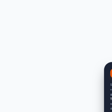
S
v
g
T
s
ö