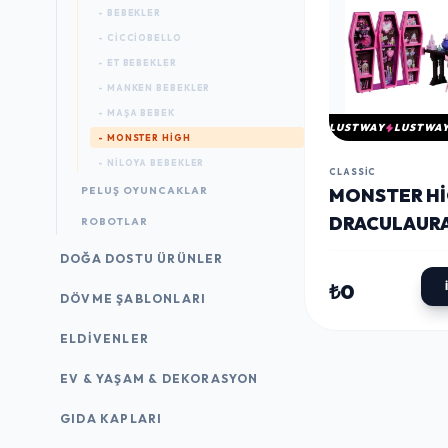
- BEBEKLER
- CICCIOBELLO
- ET BEBEKLER
- MANKEN BEBEKLER
- MAŞA BEBEK
LUSTWAY
LUSTWA
- MONSTER HIGH
- NILOYA BEBEKLER
CLASSIC
PELUŞ OYUNCAKLAR
MONSTER H
DRACULAURA
ROBOTLAR
GIZLI İKSIRL
DOĞA DOSTU ÜRÜNLER
ODASI OYUN
₺0
DÖVME ŞABLONLARI
ELDIVENLER
EV & YAŞAM & DEKORASYON
GIDA KAPLARI