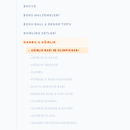
BOCCE
BOKS MALZEMELERI
BOSU BALL & DENGE TOPU
BOWLING SETLERI
DAMBIL & AĞIRLIK
- AĞIRLIK BARI VE OLIMPIK BARI
- AĞIRLIK PLAKASI
- AĞIRLIK SEHPASI
- DAMBIL
- FITNESS & BODY ELDIVENI
- KAPI & KORIDOR BARI
- KORIDOR BARI & KAPI BARI
- OLIMPIK DAMBIL
- OLIMPIK MAKINE ALETLERI
- OLIMPIK PLAKA
- SHAKER PROTEIN KARIŞTIRICI