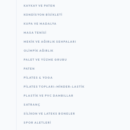
KAYKAY VE PATEN
KONDISYON BISIKLETI
KUPA VE MADALYA
MASA TENISI
MEKIK VE AĞIRLIK SEHPALARI
OLIMPIK AĞIRLIK
PALET VE YÜZME GRUBU
PATEN
PILATES & YOGA
PILATES TOPLARI-MINDER-LASTIK
PLASTIK VE PVC DAMBILLAR
SATRANÇ
SILIKON VE LATEKS BONELER
SPOR ALETLERI