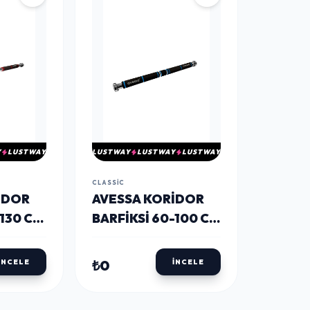
Y
LUSTWAY
LUSTWAY
LUSTWAY
LUSTWAY
CLASSIC
IDOR
AVESSA KORIDOR
-130 CM
BARFIKSI 60-100 CM
LIR
AYARLANABILIR
MAVI
₺0
İNCELE
İNCELE