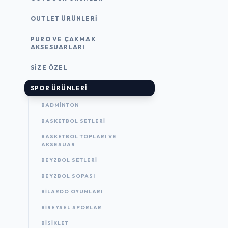
OUTLET ÜRÜNLERI
PURO VE ÇAKMAK
AKSESUARLARI
SIZE ÖZEL
SPOR ÜRÜNLERI
BADMINTON
BASKETBOL SETLERI
BASKETBOL TOPLARI VE
AKSESUAR
BEYZBOL SETLERI
BEYZBOL SOPASI
BILARDO OYUNLARI
BIREYSEL SPORLAR
BISIKLET