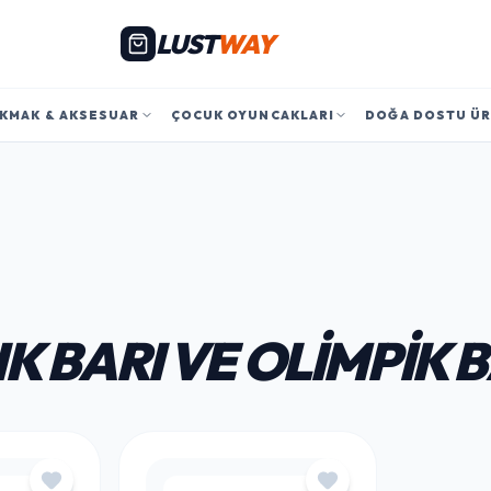
LUST
WAY
KMAK & AKSESUAR
ÇOCUK OYUNCAKLARI
DOĞA DOSTU Ü
K BARI VE OLIMPIK B