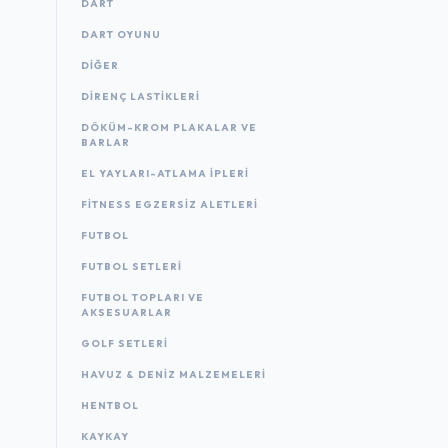
DART
DART OYUNU
DIĞER
DIRENÇ LASTIKLERI
DÖKÜM-KROM PLAKALAR VE
BARLAR
EL YAYLARI-ATLAMA IPLERI
FITNESS EGZERSIZ ALETLERI
FUTBOL
FUTBOL SETLERI
FUTBOL TOPLARI VE
AKSESUARLAR
GOLF SETLERI
HAVUZ & DENIZ MALZEMELERI
HENTBOL
KAYKAY