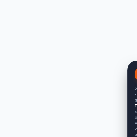
S
v
g
T
s
ö
A
v
u