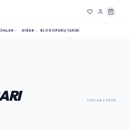
RÜNLER
DİĞER
BLOG
SİPARİŞ TAKİBİ
ARI
TOPLAM 2 ÜRÜN