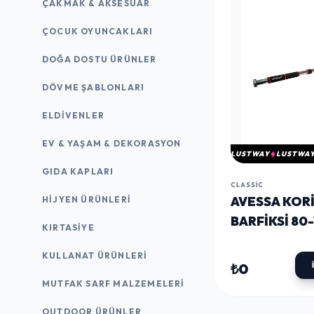
ÇAKMAK & AKSESUAR
ÇOCUK OYUNCAKLARI
DOĞA DOSTU ÜRÜNLER
DÖVME ŞABLONLARI
ELDIVENLER
EV & YAŞAM & DEKORASYON
LUSTWAY
LUSTWA
GIDA KAPLARI
CLASSIC
AVESSA KOR
HIJYEN ÜRÜNLERI
BARFIKSI 80
KIRTASİYE
AYARLANABI
KULLANAT ÜRÜNLERI
KIRMIZI
₺0
MUTFAK SARF MALZEMELERI
OUTDOOR ÜRÜNLER