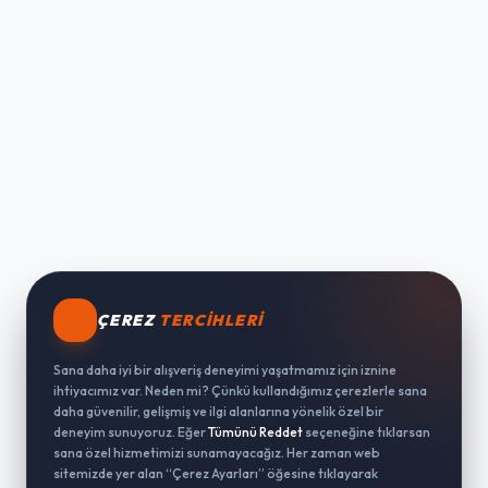
ÇEREZ
TERCIHLERI
Sana daha iyi bir alışveriş deneyimi yaşatmamız için iznine
ihtiyacımız var. Neden mi? Çünkü kullandığımız çerezlerle sana
daha güvenilir, gelişmiş ve ilgi alanlarına yönelik özel bir
deneyim sunuyoruz. Eğer
Tümünü Reddet
seçeneğine tıklarsan
sana özel hizmetimizi sunamayacağız. Her zaman web
sitemizde yer alan “Çerez Ayarları” öğesine tıklayarak