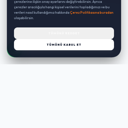
çerezlerine ilişkin onay ayarlarını değiştirebilirsin. Ayrıca
çerezler aracılığıyla hangi kişisel verilerini topladığımızı ve bu
verileri nasıl kullandığımız hakkında
Çerez Politikasına buradan
ulaşabilirsin.
TÜMÜNÜ REDDET
TÜMÜNÜ KABUL ET
LUST
WAY
Kaliteli ürünler, özenli paketleme ve hızlı teslimat ile alışverişin en