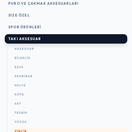
PURO VE ÇAKMAK AKSESUARLARI
SIZE ÖZEL
SPOR ÜRÜNLERI
TAKI AKSESUAR
AKSESUAR
BILEKLIK
EŞYA
KEHRIBAR
KOLYE
KÜPE
SET
TESBIH
YÜZÜK
ZINCIR