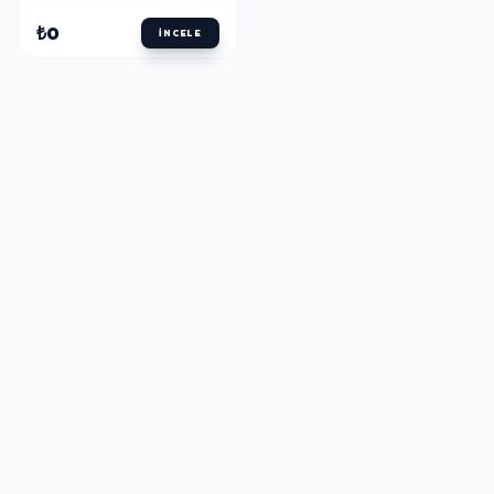
₺0
İNCELE