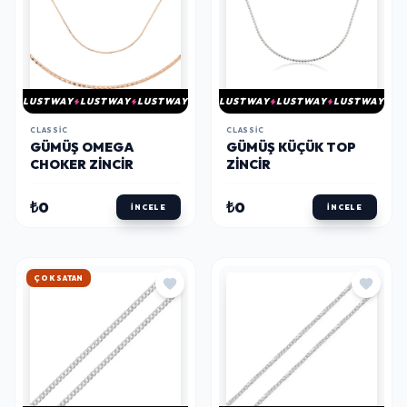
LUSTWAY
LUSTWAY
LUSTWAY
LUSTWAY
LUSTWAY
LUSTWAY
CLASSIC
CLASSIC
GÜMÜŞ OMEGA
GÜMÜŞ KÜÇÜK TOP
CHOKER ZINCIR
ZINCIR
₺0
₺0
İNCELE
İNCELE
ÇOK SATAN