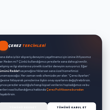
ÇEREZ
TERCIHLERI
ana daha iyi bir alışveriş deneyimi yaşatmamız için iznine ihtiyacımız
ar. Neden mi? Çünkü kullandığımız çerezlerle sana daha güvenilir,
elişmiş ve ilgi alanlarına yönelik özel bir deneyim sunuyoruz. Eğer
ümünü Reddet
seçeneğine tıklarsan sana özel hizmetimizi
unamayacağız. Her zaman web sitemizde yer alan “Çerez Ayarları”
ğesine tıklayarak çerezlerine ilişkin onay ayarlarını değiştirebilirsin.
yrıca çerezler aracılığıyla hangi kişisel verilerini topladığımızı ve bu
erileri nasıl kullandığımız hakkında
Çerez Politikasına buradan
laşabilirsin.
TÜMÜNÜ REDDET
TÜMÜNÜ KABUL ET