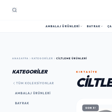
Arama
AMBALAJ ÜRÜNLERI
BAYRAK
ÇA
ANASAYFA
KATEGORILER
CILTLEME ÜRÜNLERI
KATEGORİLER
KIRTASİYE
CILTL
TÜM KOLEKSIYONLAR
AMBALAJ ÜRÜNLERI
BAYRAK
SON 3!