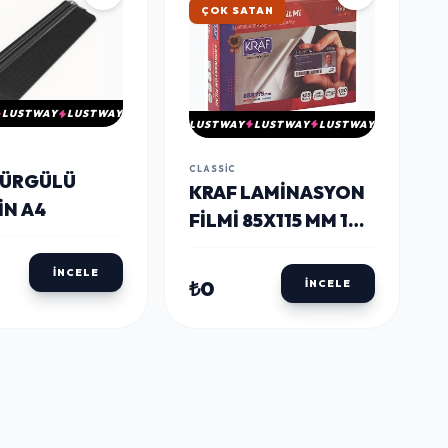
ÇOK SATAN
LUSTWAY
LUSTWAY
LUSTWAY
LUSTWAY
LUSTWAY
CLASSIC
SÜRGÜLÜ
KRAF LAMINASYON
IN A4
FILMI 85X115 MM 125
MICRON 100'LÜ
İNCELE
₺0
İNCELE