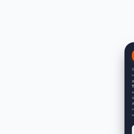
S
v
g
T
s
ö
A
v
u