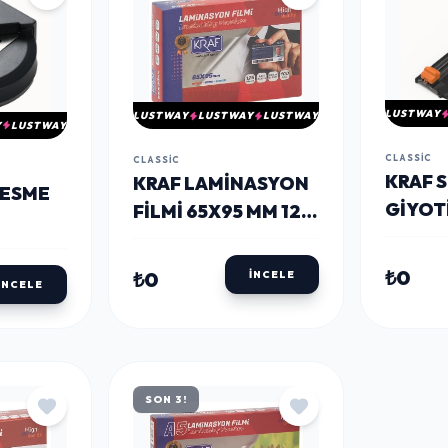
LUSTWAY
LUSTWAY
LUSTWAY
LUSTWAY
Y
LUSTWAY
CLASSIC
CLASSIC
KRAF 
KRAF LAMINASYON
KESME
GIYOT
FILMI 65X95 MM 125
MICRON 100'LÜ
₺0
₺0
İNCELE
İNCELE
SON 3!