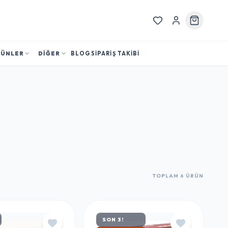
RÜNLER
DİĞER
BLOG
SİPARİŞ TAKİBİ
TOPLAM 6 ÜRÜN
SON 3!