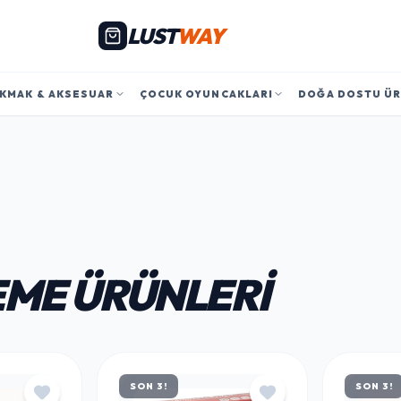
LUST
WAY
KMAK & AKSESUAR
ÇOCUK OYUNCAKLARI
DOĞA DOSTU Ü
EME ÜRÜNLERI
SON 3!
SON 3!