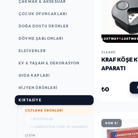
ÇAKMAK & AKSESUAR
ÇOCUK OYUNCAKLARI
DOĞA DOSTU ÜRÜNLER
DÖVME ŞABLONLARI
LUSTWAY
LUSTWA
ELDIVENLER
CLASSIC
KRAF KÖŞE 
EV & YAŞAM & DEKORASYON
APARATI
GIDA KAPLARI
₺0
HIJYEN ÜRÜNLERI
KIRTASİYE
CILTLEME ÜRÜNLERI
- GIYOTINLER
SON 3!
- LAMINASYON FILMI VE MAKINESI
ÇİZİM