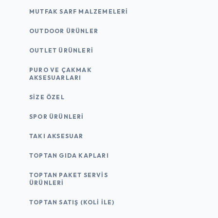
MUTFAK SARF MALZEMELERI
OUTDOOR ÜRÜNLER
OUTLET ÜRÜNLERI
PURO VE ÇAKMAK
AKSESUARLARI
SIZE ÖZEL
SPOR ÜRÜNLERI
TAKI AKSESUAR
TOPTAN GIDA KAPLARI
TOPTAN PAKET SERVIS
ÜRÜNLERI
TOPTAN SATIŞ (KOLI İLE)