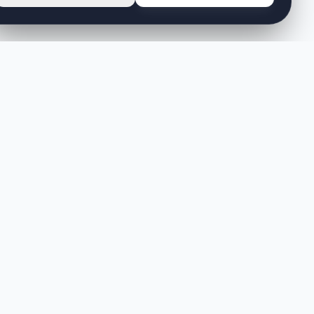
MÜŞTERI HIZMETLERI
Sipariş Takibi
İade ve Değişim
Sıkça Sorulan Sorular
Banka Hesaplarımız
Sipariş Takibi