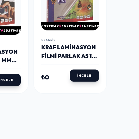
LUSTWAY
LUSTWAY
LUSTWAY
Y
LUSTWAY
CLASSIC
KRAF LAMINASYON
ASYON
FILMI PARLAK A5 125
2 MM
MICRON 100'LÜ
100'LÜ
₺0
İNCELE
İNCELE