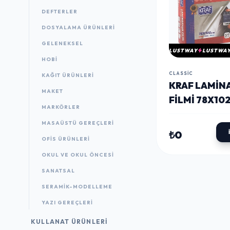
DEFTERLER
DOSYALAMA ÜRÜNLERI
GELENEKSEL
LUSTWAY
LUSTWA
HOBİ
CLASSIC
KAĞIT ÜRÜNLERI
KRAF LAMIN
MAKET
FILMI 78X10
MARKÖRLER
125 MICRON 
MASAÜSTÜ GEREÇLERI
₺0
OFIS ÜRÜNLERI
OKUL VE OKUL ÖNCESİ
SANATSAL
SERAMİK-MODELLEME
YAZI GEREÇLERI
KULLANAT ÜRÜNLERI