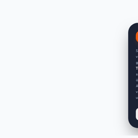
S
v
g
T
s
ö
A
v
u