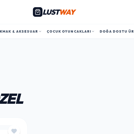
LUST
WAY
KMAK & AKSESUAR
ÇOCUK OYUNCAKLARI
DOĞA DOSTU Ü
ÖZEL