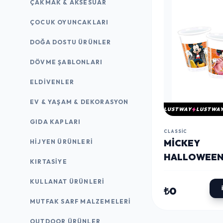
ÇAKMAK & AKSESUAR
ÇOCUK OYUNCAKLARI
DOĞA DOSTU ÜRÜNLER
DÖVME ŞABLONLARI
ELDIVENLER
EV & YAŞAM & DEKORASYON
LUSTWAY
LUSTWA
GIDA KAPLARI
CLASSIC
MICKEY
HIJYEN ÜRÜNLERI
HALLOWEE
KIRTASİYE
PLASTIK BA
KULLANAT ÜRÜNLERI
200CC-8OZ 
₺0
MUTFAK SARF MALZEMELERI
OUTDOOR ÜRÜNLER