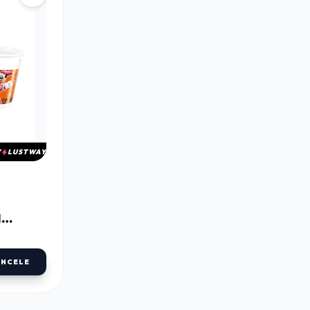
Y
LUSTWAY
N
RDAK
8LI
İNCELE