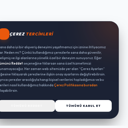
ÇEREZ
TERCIHLERI
ana daha iyi bir alışveriş deneyimi yaşatmamız için iznine ihtiyacımız
ar. Neden mi? Çünkü kullandığımız çerezlerle sana daha güvenilir,
elişmiş ve ilgi alanlarına yönelik özel bir deneyim sunuyoruz. Eğer
ümünü Reddet
seçeneğine tıklarsan sana özel hizmetimizi
unamayacağız. Her zaman web sitemizde yer alan “Çerez Ayarları”
ğesine tıklayarak çerezlerine ilişkin onay ayarlarını değiştirebilirsin.
yrıca çerezler aracılığıyla hangi kişisel verilerini topladığımızı ve bu
erileri nasıl kullandığımız hakkında
Çerez Politikasına buradan
laşabilirsin.
TÜMÜNÜ REDDET
TÜMÜNÜ KABUL ET