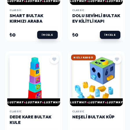
LUSTWAY
LUSTWAY
LUSTWAY
LUSTWAY
LUSTWAY
LUSTWAY
CLASSIC
CLASSIC
SMART BULTAK
DOLU SEVIMLI BULTAK
KIRMIZI ARABA
EV KILITLI KAPI
₺0
₺0
İNCELE
İNCELE
HIZLI KARGO
LUSTWAY
LUSTWAY
LUSTWAY
LUSTWAY
LUSTWAY
LUSTWAY
CLASSIC
CLASSIC
DEDE KARE BULTAK
NEŞELI BULTAK KÜP
KULE