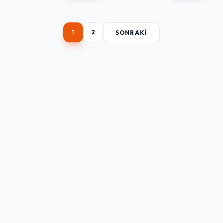
1
2
SONRAKI