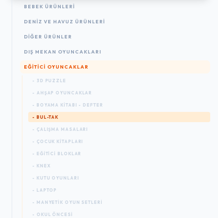
BEBEK ÜRÜNLERI
DENIZ VE HAVUZ ÜRÜNLERI
DIĞER ÜRÜNLER
DIŞ MEKAN OYUNCAKLARI
EĞITICI OYUNCAKLAR
- 3D PUZZLE
- AHŞAP OYUNCAKLAR
- BOYAMA KITABI - DEFTER
- BUL-TAK
- ÇALIŞMA MASALARI
- ÇOCUK KITAPLARI
- EĞITICI BLOKLAR
- KNEX
- KUTU OYUNLARI
- LAPTOP
- MANYETIK OYUN SETLERI
- OKUL ÖNCESI