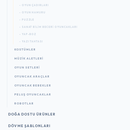
- OYUN ÇADIRLARI
- OYUN HAMURU
- PUZZLE
- SANAT BILIM BECERI OYUNCAKLARI
- YAP-BOZ
- YAZI TAHTASI
KOSTÜMLER
MÜZIK ALETLERI
OYUN SETLERI
OYUNCAK ARAÇLAR
OYUNCAK BEBEKLER
PELUŞ OYUNCAKLAR
ROBOTLAR
DOĞA DOSTU ÜRÜNLER
DÖVME ŞABLONLARI