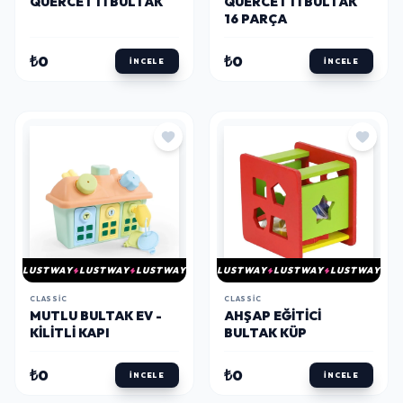
QUERCETTI BULTAK
QUERCETTI BULTAK
16 PARÇA
₺0
₺0
İNCELE
İNCELE
LUSTWAY
LUSTWAY
LUSTWAY
LUSTWAY
LUSTWAY
LUSTWAY
CLASSIC
CLASSIC
MUTLU BULTAK EV -
AHŞAP EĞITICI
KILITLI KAPI
BULTAK KÜP
₺0
₺0
İNCELE
İNCELE