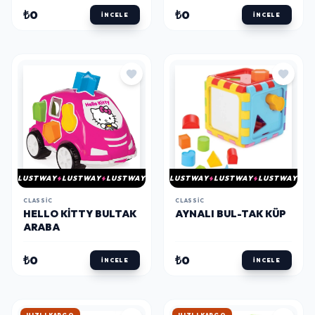
₺0
₺0
İNCELE
İNCELE
LUSTWAY
LUSTWAY
LUSTWAY
LUSTWAY
LUSTWAY
LUSTWAY
CLASSIC
CLASSIC
HELLO KITTY BULTAK
AYNALI BUL-TAK KÜP
ARABA
₺0
₺0
İNCELE
İNCELE