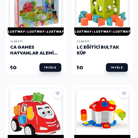
LUSTWAY
LUSTWAY
LUSTWAY
LUSTWAY
LUSTWAY
LUSTWAY
CLASSIC
CLASSIC
CA GAMES
LC EĞITICI BULTAK
HAYVANLAR ALEMI
KÜP
5146
₺0
₺0
İNCELE
İNCELE