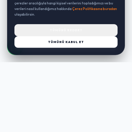
çerezler aracılığıyla hangi kişisel verilerini topladığımızı ve bu
verileri nasıl kullandığımız hakkında
Çerez Politikasına buradan
ulaşabilirsin.
TÜMÜNÜ REDDET
TÜMÜNÜ KABUL ET
LUST
WAY
Kaliteli ürünler, özenli paketleme ve hızlı teslimat ile alışverişin en
keyifli hali. Size özel seçenekleri keşfedin.