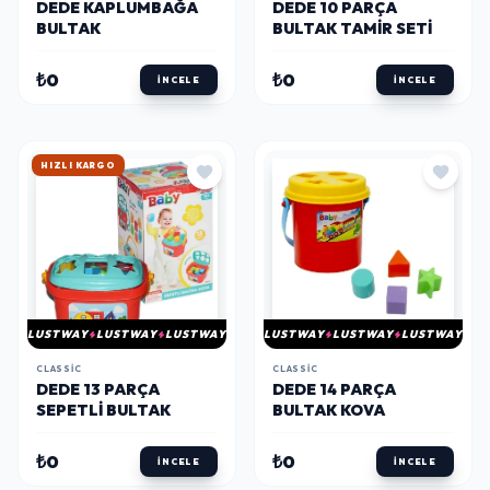
DEDE KAPLUMBAĞA
DEDE 10 PARÇA
BULTAK
BULTAK TAMIR SETI
₺0
₺0
İNCELE
İNCELE
HIZLI KARGO
LUSTWAY
LUSTWAY
LUSTWAY
LUSTWAY
LUSTWAY
LUSTWAY
CLASSIC
CLASSIC
DEDE 13 PARÇA
DEDE 14 PARÇA
SEPETLI BULTAK
BULTAK KOVA
₺0
₺0
İNCELE
İNCELE