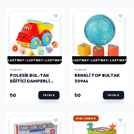
LUSTWAY
LUSTWAY
LUSTWAY
LUSTWAY
LUSTWAY
LUSTWAY
CLASSIC
CLASSIC
POLESIE BUL-TAK
RENKLI TOP BULTAK
EĞITICI DAMPERLI
30964
KAMYON 89120
₺0
₺0
İNCELE
İNCELE
HIZLI KARGO