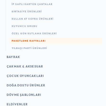
İP SAPLI KARTON ÇANTALAR
KIRTASIYE ÜRÜNLERI
KULLAN AT SOFRA ÜRÜNLERI
KUYUMCU GRUBU
ÖZEL GÜN KUTLAMA ÜRÜNLERI
PAKETLEME RAFYALARI
YILBAŞI PARTI ÜRÜNLERI
BAYRAK
ÇAKMAK & AKSESUAR
ÇOCUK OYUNCAKLARI
DOĞA DOSTU ÜRÜNLER
DÖVME ŞABLONLARI
ELDIVENLER