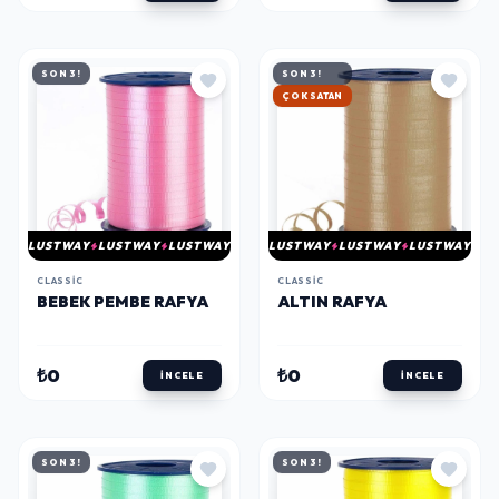
SON 3!
SON 3!
HIZLI KARGO
LUSTWAY
LUSTWAY
LUSTWAY
LUSTWAY
LUSTWAY
LUSTWAY
CLASSIC
CLASSIC
BEBEK PEMBE RAFYA
ALTIN RAFYA
₺0
₺0
İNCELE
İNCELE
SON 3!
SON 3!