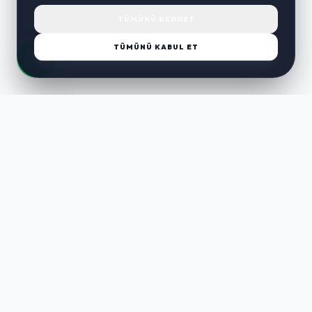
TÜMÜNÜ REDDET
TÜMÜNÜ KABUL ET
LUST
WAY
Kaliteli ürünler, özenli paketleme ve hızlı teslimat ile alışverişin en
keyifli hali. Size özel seçenekleri keşfedin.