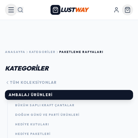
LUST
WAY
Arama
ANASAYFA
KATEGORILER
PAKETLEME RAFYALARI
KATEGORİLER
TÜM KOLEKSIYONLAR
AMBALAJ ÜRÜNLERI
BÜKÜM SAPLI KRAFT ÇANTALAR
DOĞUM GÜNÜ VE PARTI ÜRÜNLERI
HEDIYE KUTULARI
HEDIYE PAKETLERI