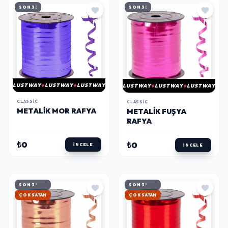
SON 3!
SON 3!
LUSTWAY
LUSTWAY
LUSTWAY
LUSTWAY
LUSTWAY
LUSTWAY
CLASSIC
CLASSIC
METALIK MOR RAFYA
METALIK FUŞYA
RAFYA
₺0
₺0
İNCELE
İNCELE
SON 3!
SON 3!
HIZLI KARGO
HIZLI KARGO