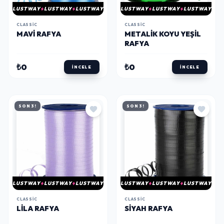
LUSTWAY
LUSTWAY
LUSTWAY
LUSTWAY
LUSTWAY
LUSTWAY
CLASSIC
CLASSIC
MAVI RAFYA
METALIK KOYU YEŞIL
RAFYA
₺0
₺0
İNCELE
İNCELE
SON 3!
SON 3!
LUSTWAY
LUSTWAY
LUSTWAY
LUSTWAY
LUSTWAY
LUSTWAY
CLASSIC
CLASSIC
LILA RAFYA
SIYAH RAFYA