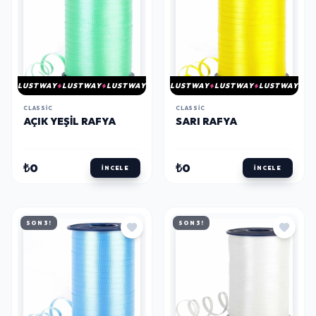
LUSTWAY
LUSTWAY
LUSTWAY
LUSTWAY
LUSTWAY
LUSTWAY
CLASSIC
CLASSIC
AÇIK YEŞIL RAFYA
SARI RAFYA
₺0
₺0
İNCELE
İNCELE
SON 3!
SON 3!