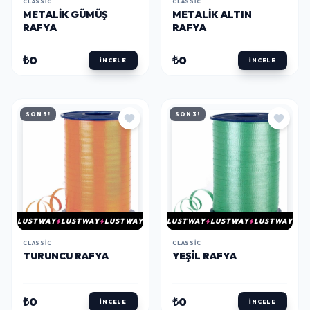
CLASSIC
CLASSIC
METALIK GÜMÜŞ
METALIK ALTIN
RAFYA
RAFYA
₺0
₺0
İNCELE
İNCELE
SON 3!
SON 3!
LUSTWAY
LUSTWAY
LUSTWAY
LUSTWAY
LUSTWAY
LUSTWAY
CLASSIC
CLASSIC
TURUNCU RAFYA
YEŞIL RAFYA
₺0
₺0
İNCELE
İNCELE