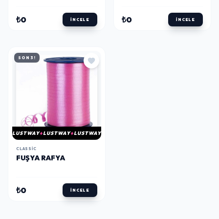
₺0
₺0
İNCELE
İNCELE
SON 3!
LUSTWAY
LUSTWAY
LUSTWAY
CLASSIC
FUŞYA RAFYA
₺0
İNCELE