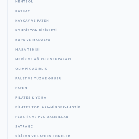
HENTBOL
KAYKAY
KAYKAY VE PATEN
KONDISYON BISIKLETI
KUPA VE MADALYA
MASA TENISI
MEKIK VE AĞIRLIK SEHPALARI
OLIMPIK AĞIRLIK
PALET VE YÜZME GRUBU
PATEN
PILATES & YOGA
PILATES TOPLARI-MINDER-LASTIK
PLASTIK VE PVC DAMBILLAR
SATRANÇ
SILIKON VE LATEKS BONELER