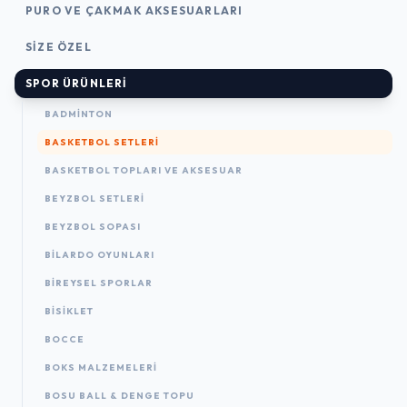
PURO VE ÇAKMAK AKSESUARLARI
SIZE ÖZEL
SPOR ÜRÜNLERI
BADMINTON
BASKETBOL SETLERI
BASKETBOL TOPLARI VE AKSESUAR
BEYZBOL SETLERI
BEYZBOL SOPASI
BILARDO OYUNLARI
BIREYSEL SPORLAR
BISIKLET
BOCCE
BOKS MALZEMELERI
BOSU BALL & DENGE TOPU