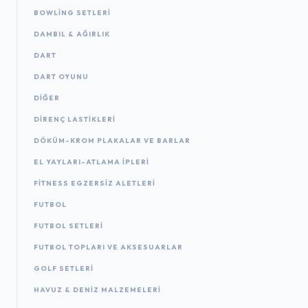
BOWLING SETLERI
DAMBIL & AĞIRLIK
DART
DART OYUNU
DIĞER
DIRENÇ LASTIKLERI
DÖKÜM-KROM PLAKALAR VE BARLAR
EL YAYLARI-ATLAMA IPLERI
FITNESS EGZERSIZ ALETLERI
FUTBOL
FUTBOL SETLERI
FUTBOL TOPLARI VE AKSESUARLAR
GOLF SETLERI
HAVUZ & DENIZ MALZEMELERI