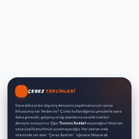
ÇEREZ
TERCIHLERI
Sana daha iyi bir alışveriş deneyimi yaşatmamız için iznine
ihtiyacımız var. Neden mi? Çünkü kullandığımız çerezlerle sana
daha güvenilir, gelişmiş ve ilgi alanlarına yönelik özel bir
deneyim sunuyoruz. Eğer
Tümünü Reddet
seçeneğine tıklarsan
sana özel hizmetimizi sunamayacağız. Her zaman web
sitemizde yer alan “Çerez Ayarları” öğesine tıklayarak