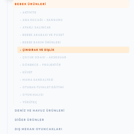
BEBEK ÜRÜNLERI
- AKTIVITE
- ANA KUCAĞI - KANGURU
- AYAKLI SALINCAK
- BEBEK ARABASI VE PUSET
- BEBEK BAKIM ÜRÜNLERI
- ÇINGIRAK VE DIŞLIK
- ÇOCUK ODASI - AKSESUAR
- DÖNENCE - PROJEKTÖR
- KÜVET
- MAMA SANDALYESI
- OTURAK-TUVALET EĞITIMI
- OYUN HALISI
- YÜRÜTEÇ
DENIZ VE HAVUZ ÜRÜNLERI
DIĞER ÜRÜNLER
DIŞ MEKAN OYUNCAKLARI