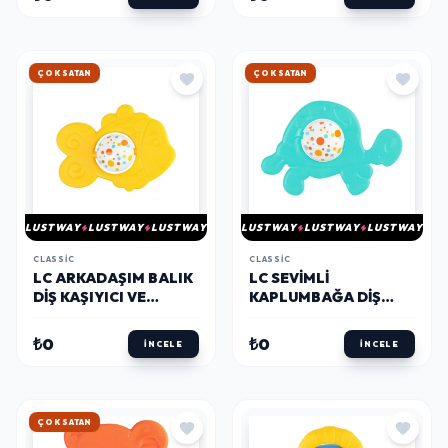
HIZLI KARGO
HIZLI KARGO
LUSTWAY
LUSTWAY
LUSTWAY
LUSTWAY
LUSTWAY
LUSTWAY
CLASSIC
CLASSIC
LC ARKADAŞIM BALIK
LC SEVIMLI
DIŞ KAŞIYICI VE
KAPLUMBAĞA DIŞ
ÇINGIRAK
KAŞIYICI VE ÇINGIRAK
₺0
₺0
İNCELE
İNCELE
HIZLI KARGO