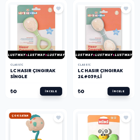
LUSTWAY
LUSTWAY
LUSTWAY
LUSTWAY
LUSTWAY
LUSTWAY
CLASSIC
CLASSIC
LC HASIR ÇINGIRAK
LC HASIR ÇINGIRAK
SINGLE
2&#039;LI
₺0
₺0
İNCELE
İNCELE
HIZLI KARGO