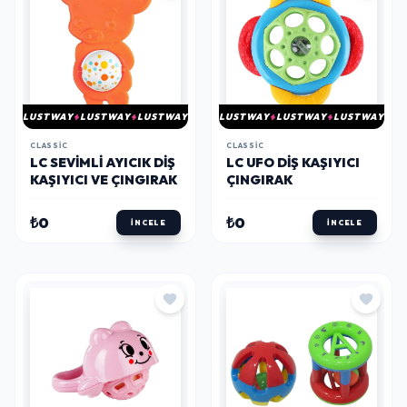
LUSTWAY
LUSTWAY
LUSTWAY
LUSTWAY
LUSTWAY
LUSTWAY
CLASSIC
CLASSIC
LC SEVIMLI AYICIK DIŞ
LC UFO DIŞ KAŞIYICI
KAŞIYICI VE ÇINGIRAK
ÇINGIRAK
₺0
₺0
İNCELE
İNCELE