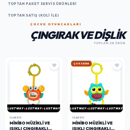
TOPTAN PAKET SERVIS ÜRÜNLERI
TOPTAN SATIŞ (KOLI İLE)
ÇOCUK OYUNCAKLARI
ÇINGIRAK VE DIŞLIK
TOPLAM 28 ÜRÜN
HIZLI KARGO
LUSTWAY
LUSTWAY
LUSTWAY
LUSTWAY
LUSTWAY
LUSTWAY
CLASSIC
CLASSIC
MINIBO MÜZIKLI VE
MINIBO MÜZIKLI VE
IŞIKLI ÇINGIRAKLI
IŞIKLI ÇINGIRAKLI