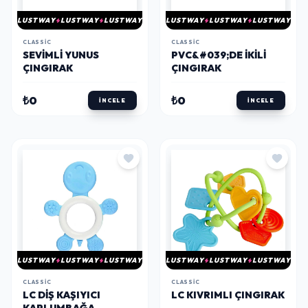
LUSTWAY
LUSTWAY
LUSTWAY
LUSTWAY
LUSTWAY
LUSTWAY
CLASSIC
CLASSIC
SEVIMLI YUNUS
PVC&#039;DE İKILI
ÇINGIRAK
ÇINGIRAK
₺0
₺0
İNCELE
İNCELE
LUSTWAY
LUSTWAY
LUSTWAY
LUSTWAY
LUSTWAY
LUSTWAY
CLASSIC
CLASSIC
LC DIŞ KAŞIYICI
LC KIVRIMLI ÇINGIRAK