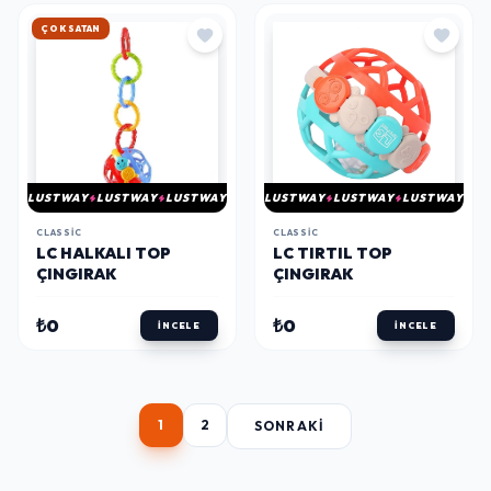
HIZLI KARGO
LUSTWAY
LUSTWAY
LUSTWAY
LUSTWAY
LUSTWAY
LUSTWAY
CLASSIC
CLASSIC
LC HALKALI TOP
LC TIRTIL TOP
ÇINGIRAK
ÇINGIRAK
₺0
₺0
İNCELE
İNCELE
1
2
SONRAKI