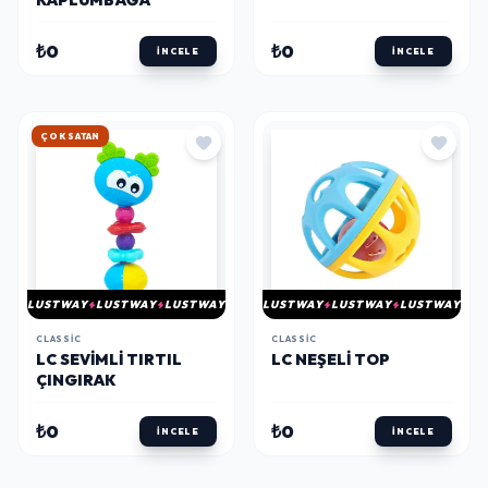
KAPLUMBAĞA
₺0
₺0
İNCELE
İNCELE
HIZLI KARGO
LUSTWAY
LUSTWAY
LUSTWAY
LUSTWAY
LUSTWAY
LUSTWAY
CLASSIC
CLASSIC
LC SEVIMLI TIRTIL
LC NEŞELI TOP
ÇINGIRAK
₺0
₺0
İNCELE
İNCELE