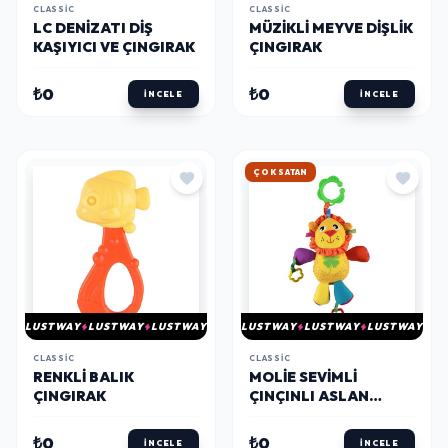
CLASSIC
CLASSIC
LC DENIZATI DIŞ
MÜZIKLI MEYVE DIŞLIK
KAŞIYICI VE ÇINGIRAK
ÇINGIRAK
₺0
₺0
İNCELE
İNCELE
HIZLI KARGO
LUSTWAY
LUSTWAY
LUSTWAY
LUSTWAY
LUSTWAY
LUSTWAY
CLASSIC
CLASSIC
RENKLI BALIK
MOLIE SEVIMLI
ÇINGIRAK
ÇINÇINLI ASLAN
OYUNCAK
₺0
₺0
İNCELE
İNCELE