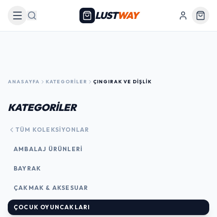
LUST
WAY
Arama
ANASAYFA
KATEGORILER
ÇINGIRAK VE DIŞLIK
KATEGORİLER
TÜM KOLEKSIYONLAR
AMBALAJ ÜRÜNLERI
BAYRAK
ÇAKMAK & AKSESUAR
ÇOCUK OYUNCAKLARI