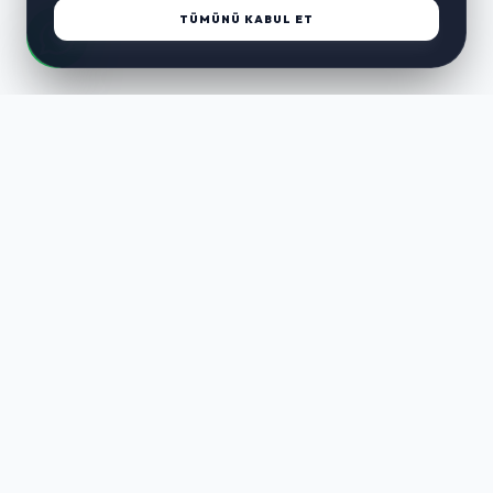
TÜMÜNÜ KABUL ET
LUST
WAY
Kaliteli ürünler, özenli paketleme ve hızlı teslimat ile alışverişin en
keyifli hali. Size özel seçenekleri keşfedin.
HIZLI LINKLER