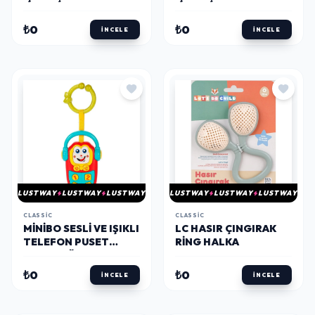
YENGEÇ PUSET
BAYKUŞ PUSET
OYUNCAĞI
OYUNCAĞI
₺0
₺0
İNCELE
İNCELE
LUSTWAY
LUSTWAY
LUSTWAY
LUSTWAY
LUSTWAY
LUSTWAY
CLASSIC
CLASSIC
MINIBO SESLI VE IŞIKLI
LC HASIR ÇINGIRAK
TELEFON PUSET
RING HALKA
OYUNCAĞI
₺0
₺0
İNCELE
İNCELE