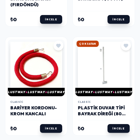
(FIRDÖNDÜ)
₺0
₺0
İNCELE
İNCELE
HIZLI KARGO
LUSTWAY
LUSTWAY
LUSTWAY
LUSTWAY
LUSTWAY
LUSTWAY
CLASSIC
CLASSIC
BARIYER KORDONU-
PLASTIK DUVAR TIPI
KROM KANCALI
BAYRAK DIREĞI (80
CM)
₺0
₺0
İNCELE
İNCELE