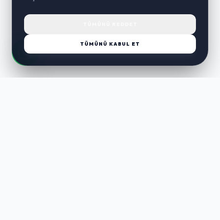
TÜMÜNÜ REDDET
TÜMÜNÜ KABUL ET
LUST
WAY
Kaliteli ürünler, özenli paketleme ve hızlı teslimat ile alışverişin en
keyifli hali. Size özel seçenekleri keşfedin.