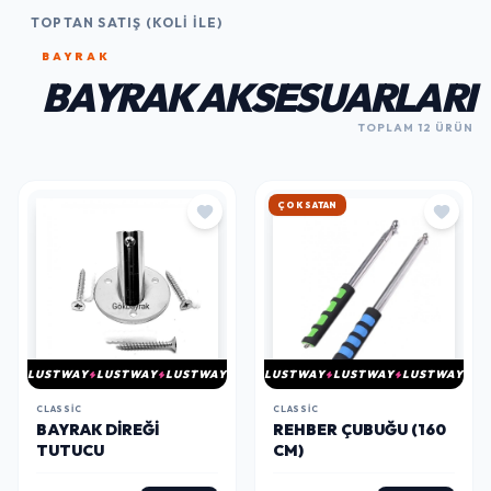
TOPTAN SATIŞ (KOLI İLE)
BAYRAK
BAYRAK AKSESUARLARI
TOPLAM 12 ÜRÜN
HIZLI KARGO
LUSTWAY
LUSTWAY
LUSTWAY
LUSTWAY
LUSTWAY
LUSTWAY
CLASSIC
CLASSIC
BAYRAK DIREĞI
REHBER ÇUBUĞU (160
TUTUCU
CM)