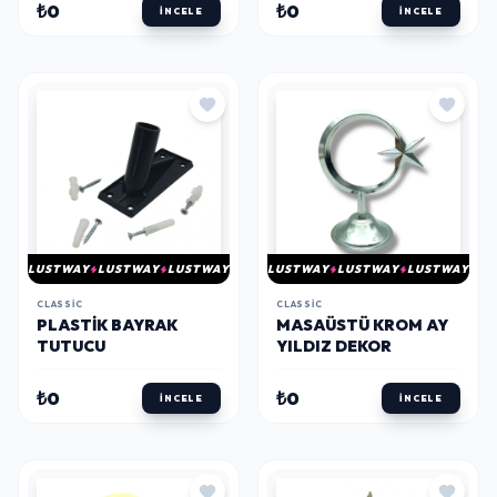
₺0
₺0
İNCELE
İNCELE
LUSTWAY
LUSTWAY
LUSTWAY
LUSTWAY
LUSTWAY
LUSTWAY
CLASSIC
CLASSIC
PLASTIK BAYRAK
MASAÜSTÜ KROM AY
TUTUCU
YILDIZ DEKOR
₺0
₺0
İNCELE
İNCELE