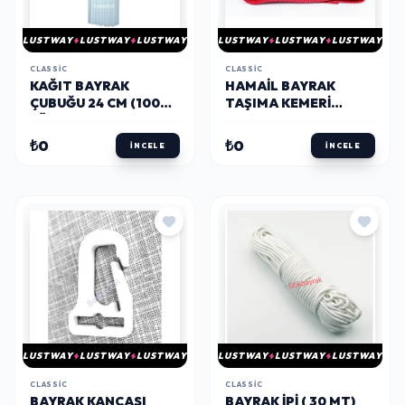
LUSTWAY
LUSTWAY
LUSTWAY
LUSTWAY
LUSTWAY
LUSTWAY
CLASSIC
CLASSIC
KAĞIT BAYRAK
HAMAIL BAYRAK
ÇUBUĞU 24 CM (100
TAŞIMA KEMERI
LÜ)
(ZAMAK)
₺0
₺0
İNCELE
İNCELE
LUSTWAY
LUSTWAY
LUSTWAY
LUSTWAY
LUSTWAY
LUSTWAY
CLASSIC
CLASSIC
BAYRAK KANCASI
BAYRAK İPI ( 30 MT)