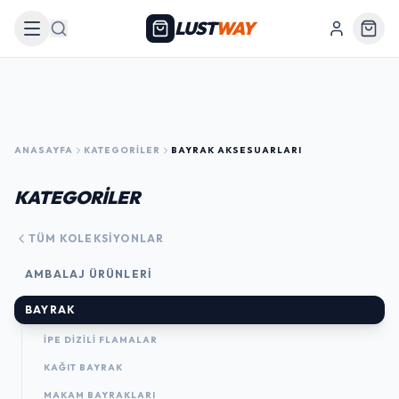
LUST
WAY
Arama
ANASAYFA
KATEGORILER
BAYRAK AKSESUARLARI
KATEGORİLER
TÜM KOLEKSIYONLAR
AMBALAJ ÜRÜNLERI
BAYRAK
İPE DİZİLİ FLAMALAR
KAĞIT BAYRAK
MAKAM BAYRAKLARI