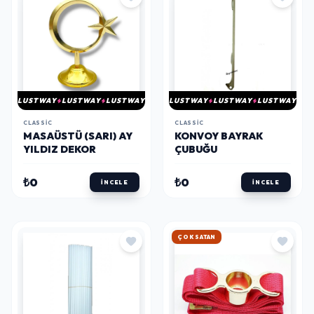
LUSTWAY
LUSTWAY
LUSTWAY
LUSTWAY
LUSTWAY
LUSTWAY
CLASSIC
CLASSIC
MASAÜSTÜ (SARI) AY
KONVOY BAYRAK
YILDIZ DEKOR
ÇUBUĞU
₺0
₺0
İNCELE
İNCELE
HIZLI KARGO