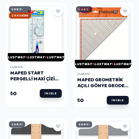
SON 3!
SON 3!
HIZLI KARGO
LUSTWAY
LUSTWAY
LUSTWAY
LUSTWAY
LUSTWAY
LUSTWAY
CLASSIC
MAPED START
CLASSIC
PERGELLI MAXI ÇIZIM
MAPED GEOMETRIK
SETI 30 CM. 4'LÜ
AÇILI GÖNYE GEODER
(899218)
35 CM.
₺0
İNCELE
₺0
İNCELE
SON 3!
SON 3!