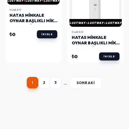
LUSTWAY
LUSTWAY
LUSTWAY
CLASSIC
HATAS MINKALE
OYNAR BAŞLIKLI MIKA
LUSTWAY
LUSTWAY
LUSTWAY
T CETVELI (ACRYL) 110
CM.
CLASSIC
₺0
İNCELE
HATAS MINKALE
OYNAR BAŞLIKLI MIKA
T CETVELI (ACRYL)
120 CM.
₺0
İNCELE
...
1
2
3
SONRAKI