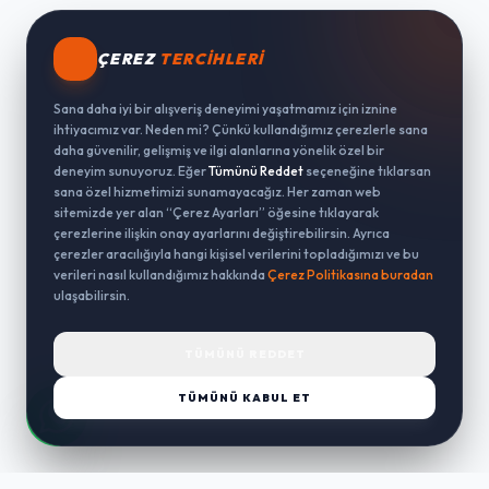
ÇEREZ
TERCIHLERI
Sana daha iyi bir alışveriş deneyimi yaşatmamız için iznine
ihtiyacımız var. Neden mi? Çünkü kullandığımız çerezlerle sana
daha güvenilir, gelişmiş ve ilgi alanlarına yönelik özel bir
deneyim sunuyoruz. Eğer
Tümünü Reddet
seçeneğine tıklarsan
sana özel hizmetimizi sunamayacağız. Her zaman web
sitemizde yer alan “Çerez Ayarları” öğesine tıklayarak
çerezlerine ilişkin onay ayarlarını değiştirebilirsin. Ayrıca
çerezler aracılığıyla hangi kişisel verilerini topladığımızı ve bu
verileri nasıl kullandığımız hakkında
Çerez Politikasına buradan
ulaşabilirsin.
TÜMÜNÜ REDDET
TÜMÜNÜ KABUL ET