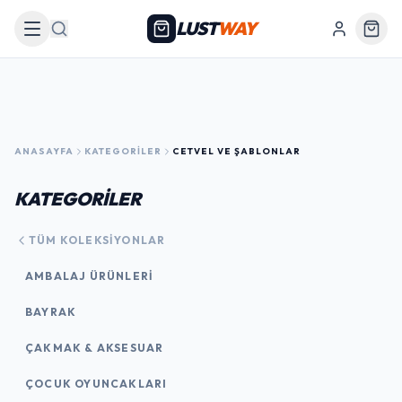
LUST
WAY
Arama
ANASAYFA
KATEGORILER
CETVEL VE ŞABLONLAR
KATEGORİLER
TÜM KOLEKSIYONLAR
AMBALAJ ÜRÜNLERI
BAYRAK
ÇAKMAK & AKSESUAR
ÇOCUK OYUNCAKLARI