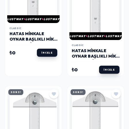
LUSTWAY
LUSTWAY
LUSTWAY
CLASSIC
HATAS MINKALE
LUSTWAY
LUSTWAY
LUSTWAY
OYNAR BAŞLIKLI MIKA
T CETVELI (ACRYL) 85
CLASSIC
CM.
HATAS MINKALE
₺0
İNCELE
OYNAR BAŞLIKLI MIKA
T CETVELI (ACRYL)
100 CM.
₺0
İNCELE
SON 3!
SON 3!