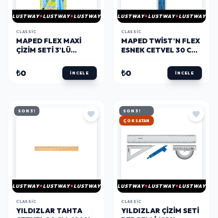
LUSTWAY
LUSTWAY
LUSTWAY
LUSTWAY
LUSTWAY
LUSTWAY
CLASSIC
CLASSIC
MAPED FLEX MAXI
MAPED TWIST'N FLEX
ÇIZIM SETI 3'LÜ
ESNEK CETVEL 30 CM.
(897120)
(027900)
₺0
₺0
İNCELE
İNCELE
SON 3!
SON 3!
HIZLI KARGO
LUSTWAY
LUSTWAY
LUSTWAY
LUSTWAY
LUSTWAY
LUSTWAY
CLASSIC
CLASSIC
YILDIZLAR TAHTA
YILDIZLAR ÇIZIM SETI