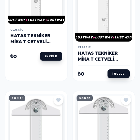
LUSTWAY
LUSTWAY
LUSTWAY
CLASSIC
HATAS TEKNIKER
LUSTWAY
LUSTWAY
LUSTWAY
MIKA T CETVELI
(ACRYL) 65 CM.
CLASSIC
HATAS TEKNIKER
₺0
İNCELE
MIKA T CETVELI
(ACRYL) 75 CM.
₺0
İNCELE
SON 3!
SON 3!