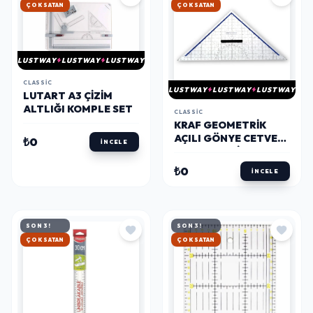
HIZLI KARGO
HIZLI KARGO
LUSTWAY
LUSTWAY
LUSTWAY
CLASSIC
LUSTWAY
LUSTWAY
LUSTWAY
LUTART A3 ÇIZIM
ALTLIĞI KOMPLE SET
CLASSIC
KRAF GEOMETRIK
AÇILI GÖNYE CETVEL
₺0
İNCELE
GEODER-ARISTO 32
CM.
₺0
İNCELE
SON 3!
SON 3!
HIZLI KARGO
HIZLI KARGO