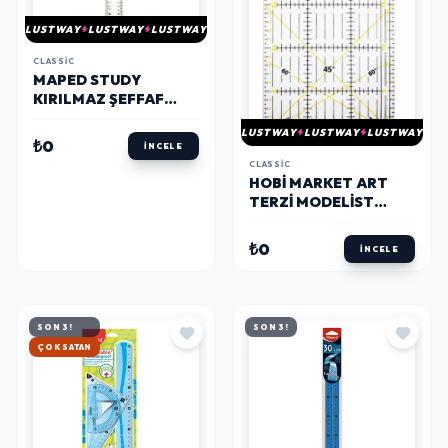
LUSTWAY
LUSTWAY
LUSTWAY
CLASSIC
MAPED STUDY
KIRILMAZ ŞEFFAF
CETVEL 30 CM.
LUSTWAY
LUSTWAY
LUSTWAY
(245620)
₺0
İNCELE
CLASSIC
HOBI MARKET ART
TERZI MODELIST
PATCHWORK
KIRKYAMA CETVELI
₺0
İNCELE
15X30 CM.
SON 3!
SON 3!
HIZLI KARGO