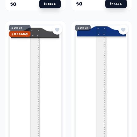
CM.
CM.
₺0
₺0
İNCELE
İNCELE
SON 3!
SON 3!
HIZLI KARGO