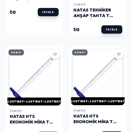
CETVELI 65 CM.
CLASSIC
HATAS TEKNIKER
₺0
İNCELE
AHŞAP TAHTA T
CETVELI 75 CM.
₺0
İNCELE
SON 3!
SON 3!
LUSTWAY
LUSTWAY
LUSTWAY
LUSTWAY
LUSTWAY
LUSTWAY
CLASSIC
CLASSIC
HATAS HTS
HATAS HTS
EKONOMIK MIKA T
EKONOMIK MIKA T
CETVELI (ACRYL) 75
CETVELI (ACRYL) 65