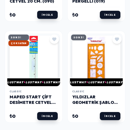
CETVEL 20 CM. (090)
PERGELLI (019)
₺0
₺0
İNCELE
İNCELE
SON 3!
SON 3!
HIZLI KARGO
LUSTWAY
LUSTWAY
LUSTWAY
LUSTWAY
LUSTWAY
LUSTWAY
CLASSIC
CLASSIC
MAPED START ÇIFT
YILDIZLAR
DESIMETRE CETVEL
GEOMETRIK ŞABLON
20 CM. (146108)
CETVEL 25 CM. (040)
₺0
₺0
İNCELE
İNCELE