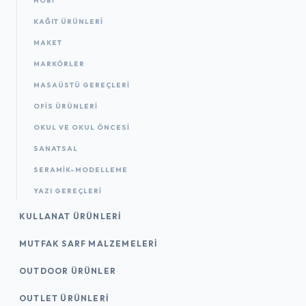
HOBİ
KAĞIT ÜRÜNLERI
MAKET
MARKÖRLER
MASAÜSTÜ GEREÇLERI
OFIS ÜRÜNLERI
OKUL VE OKUL ÖNCESİ
SANATSAL
SERAMİK-MODELLEME
YAZI GEREÇLERI
KULLANAT ÜRÜNLERI
MUTFAK SARF MALZEMELERI
OUTDOOR ÜRÜNLER
OUTLET ÜRÜNLERI