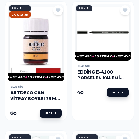
SON 3!
SON 3!
HIZLI KARGO
LUSTWAY
LUSTWAY
LUSTWAY
CLASSIC
EDDING E-4200
PORSELEN KALEMI
LUSTWAY
LUSTWAY
LUSTWAY
KARIŞIK RENK (1
CLASSIC
ADET)
₺0
ARTDECO CAM
İNCELE
VITRAY BOYASI 25 ML.
06 KIRMIZI
₺0
İNCELE
SON 3!
SON 3!