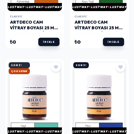
LUSTWAY
LUSTWAY
LUSTWAY
LUSTWAY
LUSTWAY
LUSTWAY
CLASSIC
CLASSIC
ARTDECO CAM
ARTDECO CAM
VITRAY BOYASI 25 ML.
VITRAY BOYASI 25 ML.
15 KAHVERENGİ
14 KOYU YEŞİL
₺0
₺0
İNCELE
İNCELE
SON 3!
SON 3!
HIZLI KARGO
LUSTWAY
LUSTWAY
LUSTWAY
LUSTWAY
LUSTWAY
LUSTWAY