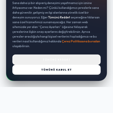
Sana daha iyi bir alışveriş deneyimi yaşatmamız için iznine
ihtiyacımız var. Neden mi? Çünkü kullandığımız çerezlerle sana
daha güvenilir, gelişmiş ve ilgi alanlarına yönelik özel bir
deneyim sunuyoruz. Eğer
Tümünü Reddet
seçeneğine tıklarsan
sana özel hizmetimizi sunamayacağız. Her zaman web
sitemizde yer alan “Çerez Ayarları” öğesine tıklayarak
çerezlerine ilişkin onay ayarlarını değiştirebilirsin. Ayrıca
çerezler aracılığıyla hangi kişisel verilerini topladığımızı ve bu
verileri nasıl kullandığımız hakkında
Çerez Politikasına buradan
ulaşabilirsin.
TÜMÜNÜ REDDET
TÜMÜNÜ KABUL ET