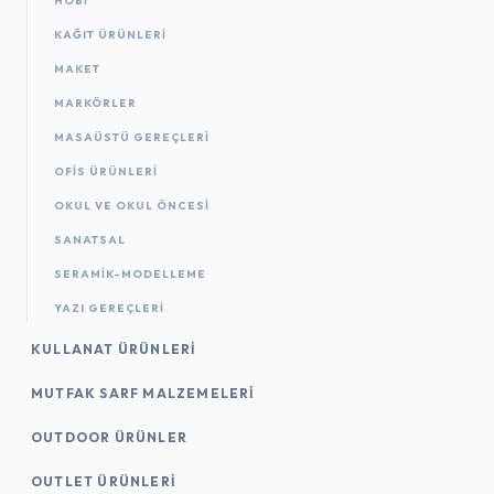
HOBİ
KAĞIT ÜRÜNLERI
MAKET
MARKÖRLER
MASAÜSTÜ GEREÇLERI
OFIS ÜRÜNLERI
OKUL VE OKUL ÖNCESİ
SANATSAL
SERAMİK-MODELLEME
YAZI GEREÇLERI
KULLANAT ÜRÜNLERI
MUTFAK SARF MALZEMELERI
OUTDOOR ÜRÜNLER
OUTLET ÜRÜNLERI