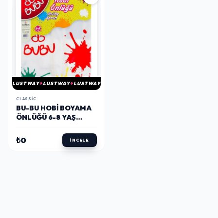
LUSTWAY
LUSTWAY
LUSTWAY
CLASSIC
BU-BU HOBI BOYAMA
ÖNLÜĞÜ 6-8 YAŞ
(BUBU-00006)
₺0
İNCELE