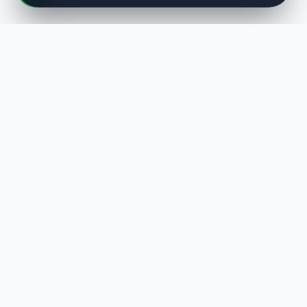
LUST
WAY
Kaliteli ürünler, özenli paketleme ve hızlı teslimat ile alışverişin en
keyifli hali. Size özel seçenekleri keşfedin.
HIZLI LINKLER
En Yeniler
Çok Satanlar
Hediye Setleri