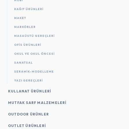
HOBİ
KAĞIT ÜRÜNLERI
MAKET
MARKÖRLER
MASAÜSTÜ GEREÇLERI
OFIS ÜRÜNLERI
OKUL VE OKUL ÖNCESİ
SANATSAL
SERAMİK-MODELLEME
YAZI GEREÇLERI
KULLANAT ÜRÜNLERI
MUTFAK SARF MALZEMELERI
OUTDOOR ÜRÜNLER
OUTLET ÜRÜNLERI