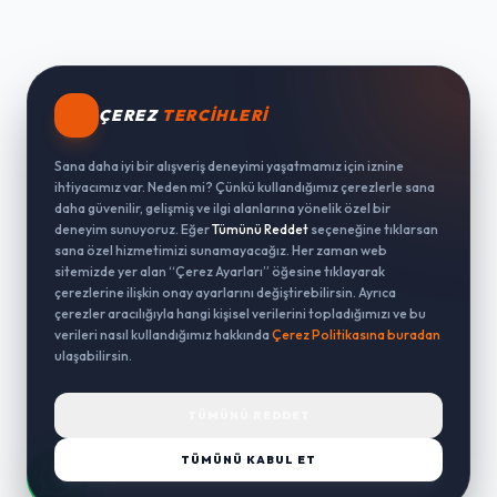
ÇEREZ
TERCIHLERI
Sana daha iyi bir alışveriş deneyimi yaşatmamız için iznine
ihtiyacımız var. Neden mi? Çünkü kullandığımız çerezlerle sana
daha güvenilir, gelişmiş ve ilgi alanlarına yönelik özel bir
deneyim sunuyoruz. Eğer
Tümünü Reddet
seçeneğine tıklarsan
sana özel hizmetimizi sunamayacağız. Her zaman web
sitemizde yer alan “Çerez Ayarları” öğesine tıklayarak
çerezlerine ilişkin onay ayarlarını değiştirebilirsin. Ayrıca
çerezler aracılığıyla hangi kişisel verilerini topladığımızı ve bu
verileri nasıl kullandığımız hakkında
Çerez Politikasına buradan
ulaşabilirsin.
TÜMÜNÜ REDDET
TÜMÜNÜ KABUL ET