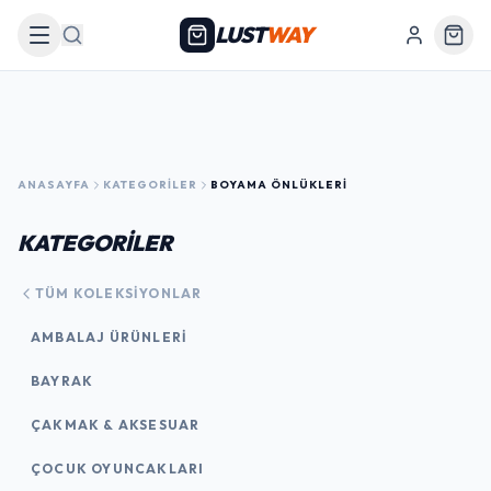
LUST
WAY
Arama
ANASAYFA
KATEGORILER
BOYAMA ÖNLÜKLERI
KATEGORİLER
TÜM KOLEKSIYONLAR
AMBALAJ ÜRÜNLERI
BAYRAK
ÇAKMAK & AKSESUAR
ÇOCUK OYUNCAKLARI