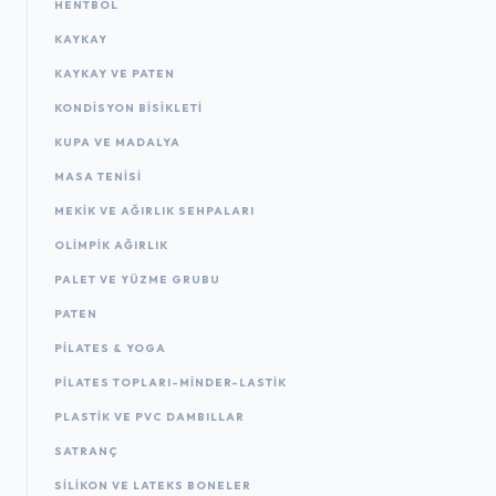
HENTBOL
KAYKAY
KAYKAY VE PATEN
KONDISYON BISIKLETI
KUPA VE MADALYA
MASA TENISI
MEKIK VE AĞIRLIK SEHPALARI
OLIMPIK AĞIRLIK
PALET VE YÜZME GRUBU
PATEN
PILATES & YOGA
PILATES TOPLARI-MINDER-LASTIK
PLASTIK VE PVC DAMBILLAR
SATRANÇ
SILIKON VE LATEKS BONELER