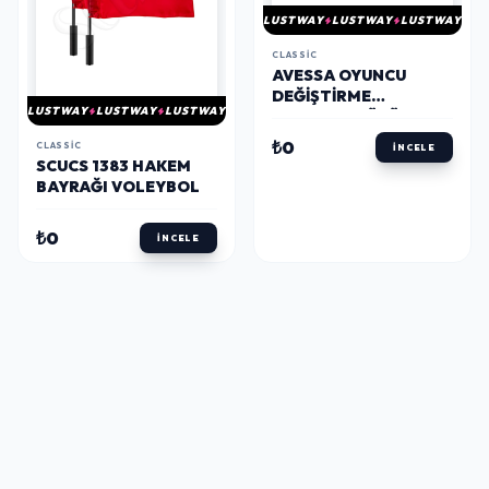
LUSTWAY
LUSTWAY
LUSTWAY
CLASSIC
AVESSA OYUNCU
DEĞIŞTIRME
LUSTWAY
LUSTWAY
LUSTWAY
TABELASI KÜÇÜK BOY
₺0
CLASSIC
İNCELE
SCUCS 1383 HAKEM
BAYRAĞI VOLEYBOL
₺0
İNCELE