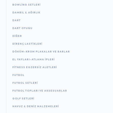
BOWLING SETLERI
DAMBIL & AĞIRLIK
DART
DART OYUNU
DIĞER
DIRENÇ LASTIKLERI
DÖKÜM-KROM PLAKALAR VE BARLAR
EL YAYLARI-ATLAMA IPLERI
FITNESS EGZERSIZ ALETLERI
FUTBOL
FUTBOL SETLERI
FUTBOL TOPLARI VE AKSESUARLAR
GOLF SETLERI
HAVUZ & DENIZ MALZEMELERI