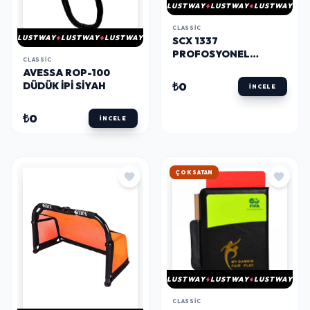
LUSTWAY
LUSTWAY
LUSTWAY
CLASSIC
LUSTWAY
LUSTWAY
LUSTWAY
SCX 1337
PROFOSYONEL
CLASSIC
METAL KALE 155X95
AVESSA ROP-100
CM
₺0
DÜDÜK İPI SIYAH
İNCELE
₺0
İNCELE
ÇOK SATAN
LUSTWAY
LUSTWAY
LUSTWAY
CLASSIC