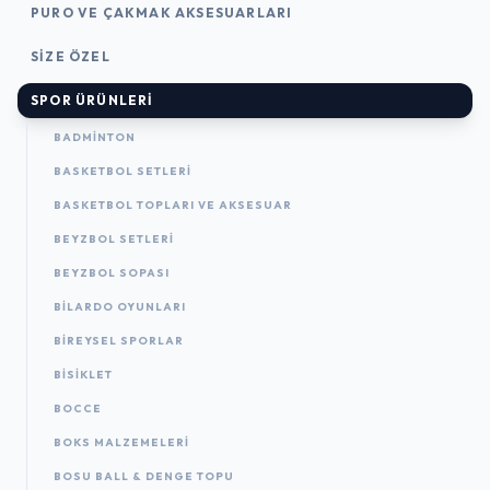
PURO VE ÇAKMAK AKSESUARLARI
SIZE ÖZEL
SPOR ÜRÜNLERI
BADMINTON
BASKETBOL SETLERI
BASKETBOL TOPLARI VE AKSESUAR
BEYZBOL SETLERI
BEYZBOL SOPASI
BILARDO OYUNLARI
BIREYSEL SPORLAR
BISIKLET
BOCCE
BOKS MALZEMELERI
BOSU BALL & DENGE TOPU