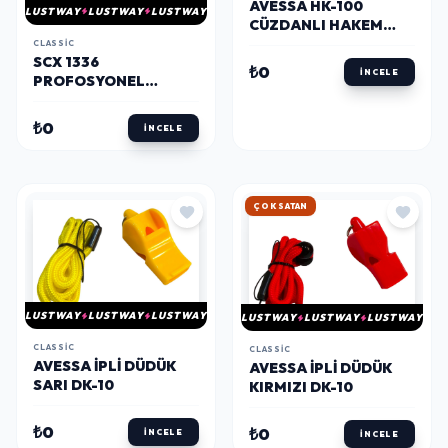
AVESSA HK-100
LUSTWAY
LUSTWAY
LUSTWAY
CÜZDANLI HAKEM
KARTI
CLASSIC
SCX 1336
₺0
İNCELE
PROFOSYONEL
METAL KALE 120X75
CM
₺0
İNCELE
ÇOK SATAN
LUSTWAY
LUSTWAY
LUSTWAY
LUSTWAY
LUSTWAY
LUSTWAY
CLASSIC
CLASSIC
AVESSA İPLI DÜDÜK
AVESSA İPLI DÜDÜK
SARI DK-10
KIRMIZI DK-10
₺0
₺0
İNCELE
İNCELE