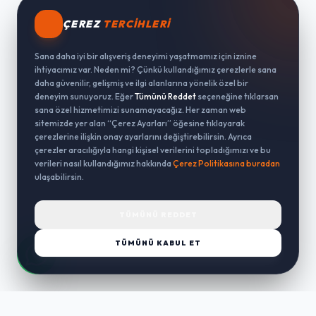
ÇEREZ
TERCIHLERI
Sana daha iyi bir alışveriş deneyimi yaşatmamız için iznine
ihtiyacımız var. Neden mi? Çünkü kullandığımız çerezlerle sana
daha güvenilir, gelişmiş ve ilgi alanlarına yönelik özel bir
deneyim sunuyoruz. Eğer
Tümünü Reddet
seçeneğine tıklarsan
sana özel hizmetimizi sunamayacağız. Her zaman web
sitemizde yer alan “Çerez Ayarları” öğesine tıklayarak
çerezlerine ilişkin onay ayarlarını değiştirebilirsin. Ayrıca
çerezler aracılığıyla hangi kişisel verilerini topladığımızı ve bu
verileri nasıl kullandığımız hakkında
Çerez Politikasına buradan
ulaşabilirsin.
TÜMÜNÜ REDDET
TÜMÜNÜ KABUL ET