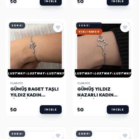
₺0
₺0
İNCELE
İNCELE
SON 6!
SON 8!
HIZLI KARGO
LUSTWAY
LUSTWAY
LUSTWAY
LUSTWAY
LUSTWAY
LUSTWAY
CLASSIC
CLASSIC
GÜMÜŞ BAGET TAŞLI
GÜMÜŞ YILDIZ
YILDIZ KADIN
NAZARLI KADIN
BILEKLIK
BILEKLIK
₺0
₺0
İNCELE
İNCELE
SON 6!
SON 9!