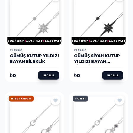
LUSTWAY
LUSTWAY
LUSTWAY
LUSTWAY
LUSTWAY
LUSTWAY
CLASSIC
CLASSIC
GÜMÜŞ KUTUP YILDIZI
GÜMÜŞ SIYAH KUTUP
BAYAN BILEKLIK
YILDIZI BAYAN
BILEKLIK
₺0
₺0
İNCELE
İNCELE
HIZLI KARGO
SON 3!