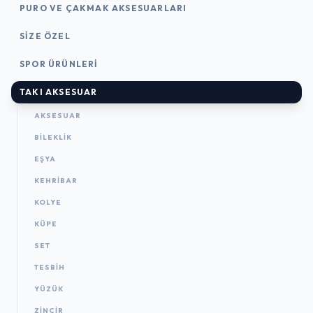
PURO VE ÇAKMAK AKSESUARLARI
SIZE ÖZEL
SPOR ÜRÜNLERI
TAKI AKSESUAR
AKSESUAR
BILEKLIK
EŞYA
KEHRIBAR
KOLYE
KÜPE
SET
TESBIH
YÜZÜK
ZINCIR