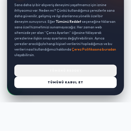
Sana daha iyi bir alışveriş deneyimi yaşatmamız için iznine
ihtiyacımız var. Neden mi? Çünkü kullandığımız çerezlerle sana
daha güvenilir, gelişmiş ve ilgi alanlarına yönelik özel bir
deneyim sunuyoruz. Eğer
Tümünü Reddet
seçeneğine tıklarsan
sana özel hizmetimizi sunamayacağız. Her zaman web
sitemizde yer alan “Çerez Ayarları” öğesine tıklayarak
çerezlerine ilişkin onay ayarlarını değiştirebilirsin. Ayrıca
çerezler aracılığıyla hangi kişisel verilerini topladığımızı ve bu
verileri nasıl kullandığımız hakkında
Çerez Politikasına buradan
ulaşabilirsin.
TÜMÜNÜ REDDET
TÜMÜNÜ KABUL ET