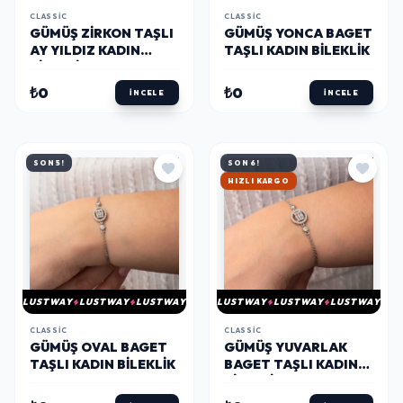
CLASSIC
CLASSIC
GÜMÜŞ ZIRKON TAŞLI
GÜMÜŞ YONCA BAGET
AY YILDIZ KADIN
TAŞLI KADIN BILEKLIK
BILEKLIK
₺0
₺0
İNCELE
İNCELE
SON 5!
SON 6!
HIZLI KARGO
LUSTWAY
LUSTWAY
LUSTWAY
LUSTWAY
LUSTWAY
LUSTWAY
CLASSIC
CLASSIC
GÜMÜŞ OVAL BAGET
GÜMÜŞ YUVARLAK
TAŞLI KADIN BILEKLIK
BAGET TAŞLI KADIN
BILEKLIK