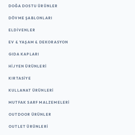
DOĞA DOSTU ÜRÜNLER
DÖVME ŞABLONLARI
ELDIVENLER
EV & YAŞAM & DEKORASYON
GIDA KAPLARI
HIJYEN ÜRÜNLERI
KIRTASİYE
KULLANAT ÜRÜNLERI
MUTFAK SARF MALZEMELERI
OUTDOOR ÜRÜNLER
OUTLET ÜRÜNLERI