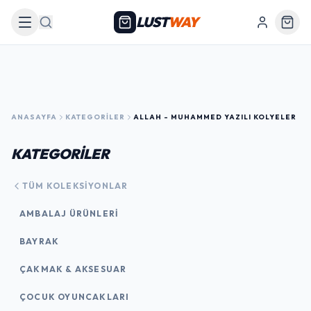
LUST
WAY
Arama
ANASAYFA
KATEGORILER
ALLAH - MUHAMMED YAZILI KOLYELER
KATEGORİLER
TÜM KOLEKSIYONLAR
AMBALAJ ÜRÜNLERI
BAYRAK
ÇAKMAK & AKSESUAR
ÇOCUK OYUNCAKLARI