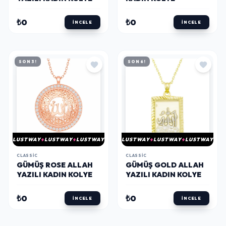
₺0
₺0
İNCELE
İNCELE
SON 3!
SON 6!
LUSTWAY
LUSTWAY
LUSTWAY
LUSTWAY
LUSTWAY
LUSTWAY
CLASSIC
CLASSIC
GÜMÜŞ ROSE ALLAH
GÜMÜŞ GOLD ALLAH
YAZILI KADIN KOLYE
YAZILI KADIN KOLYE
₺0
₺0
İNCELE
İNCELE