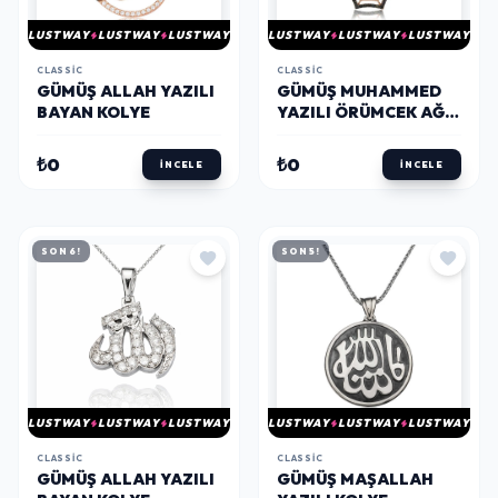
LUSTWAY
LUSTWAY
LUSTWAY
LUSTWAY
LUSTWAY
LUSTWAY
CLASSIC
CLASSIC
GÜMÜŞ ALLAH YAZILI
GÜMÜŞ MUHAMMED
BAYAN KOLYE
YAZILI ÖRÜMCEK AĞI
BAYAN KOLYE
₺0
₺0
İNCELE
İNCELE
SON 6!
SON 5!
LUSTWAY
LUSTWAY
LUSTWAY
LUSTWAY
LUSTWAY
LUSTWAY
CLASSIC
CLASSIC
GÜMÜŞ ALLAH YAZILI
GÜMÜŞ MAŞALLAH