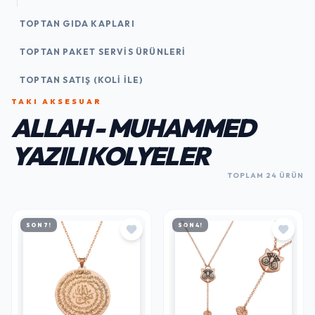
TOPTAN GIDA KAPLARI
TOPTAN PAKET SERVIS ÜRÜNLERI
TOPTAN SATIŞ (KOLI İLE)
TAKI AKSESUAR
ALLAH - MUHAMMED
YAZILI KOLYELER
TOPLAM 24 ÜRÜN
SON 7!
SON 4!